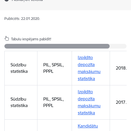
Publicēts: 22.01.2020.
Tabulu iespējams pabīdīt!
Izpildīto
depozīta
Sūdzību
PIL, SPSIL,
2018. 
statistika
PPPL
maksājumu
statistika
Izpildīto
depozīta
Sūdzību
PIL, SPSIL,
2017. g
statistika
PPPL
maksājumu
statistika
Kandidātu