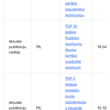
kārtībā
izsludinātos
iepirkumos
TOP 10
lielākie
Publisko
Aktuālie
iepirkumu
publikāciju
PIL
18.04.
likuma
rādītāji
kārtībā
publicētie
iepirkumi
TOP 5
lielākās
iestādes,
kuras
izsludinājuša
Aktuālie
publikāciju
PIL
s visvairāk
15.10.2