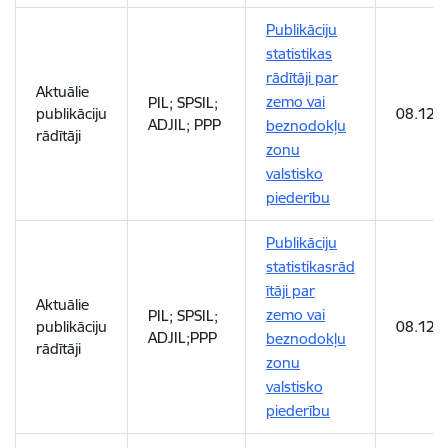
Publikāciju
statistikas
rādītāji par
Aktuālie
zemo vai
PIL; SPSIL;
publikāciju
08.12.2
ADJIL; PPP
beznodokļu
rādītāji
zonu
valstisko
piederību
Publikāciju
statistikasrād
ītāji par
Aktuālie
zemo vai
PIL; SPSIL;
publikāciju
08.12.2
ADJIL;PPP
beznodokļu
rādītāji
zonu
valstisko
piederību