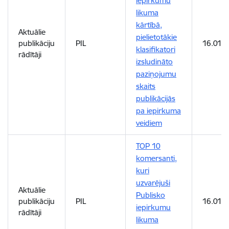
iepirkumu
likuma
kārtībā,
Aktuālie
pielietotākie
publikāciju
PIL
16.01.
klasifikatori
rādītāji
izsludināto
paziņojumu
skaits
publikācijās
pa iepirkuma
veidiem
TOP 10
komersanti,
kuri
uzvarējuši
Aktuālie
Publisko
publikāciju
PIL
16.01.
iepirkumu
rādītāji
likuma