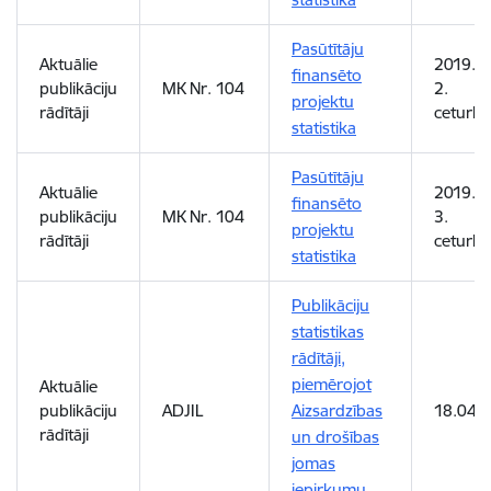
Pasūtītāju
Aktuālie
2019. 
finansēto
publikāciju
MK Nr. 104
2.
projektu
rādītāji
ceturks
statistika
Pasūtītāju
Aktuālie
2019. 
finansēto
publikāciju
MK Nr. 104
3.
projektu
rādītāji
ceturks
statistika
Publikāciju
statistikas
rādītāji,
piemērojot
Aktuālie
publikāciju
ADJIL
Aizsardzības
18.04.
rādītāji
un drošības
jomas
iepirkumu