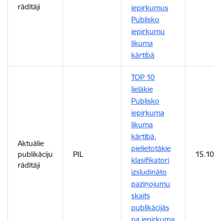
rādītāji
iepirkumus
Publisko
iepirkumu
likuma
kārtībā
TOP 10
lielākie
Publisko
iepirkuma
likuma
kārtībā,
Aktuālie
pielietotākie
publikāciju
PIL
15.10.2
klasifikatori
rādītāji
izsludināto
paziņojumu
skaits
publikācijās
pa iepirkuma