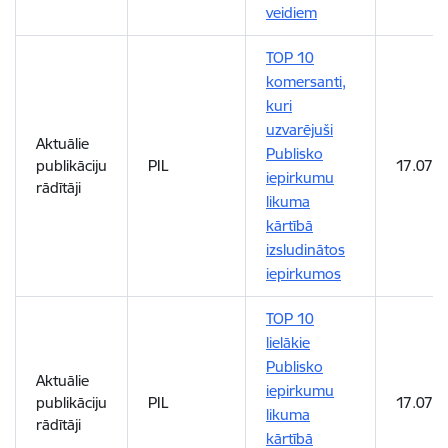
veidiem
TOP 10
komersanti,
kuri
uzvarējuši
Aktuālie
Publisko
publikāciju
PIL
17.07.
iepirkumu
rādītāji
likuma
kārtībā
izsludinātos
iepirkumos
TOP 10
lielākie
Publisko
Aktuālie
iepirkumu
publikāciju
PIL
17.07.
likuma
rādītāji
kārtībā