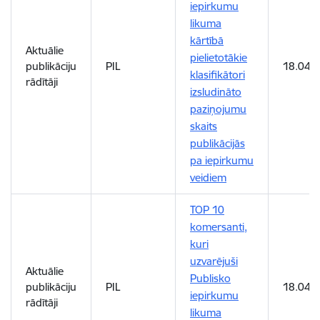
iepirkumu
likuma
kārtībā
Aktuālie
pielietotākie
publikāciju
PIL
18.04.
klasifikātori
rādītāji
izsludināto
paziņojumu
skaits
publikācijās
pa iepirkumu
veidiem
TOP 10
komersanti,
kuri
uzvarējuši
Aktuālie
Publisko
publikāciju
PIL
18.04.
iepirkumu
rādītāji
likuma