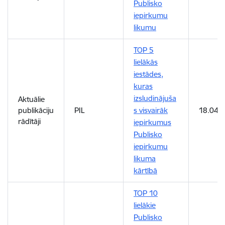
Publisko
iepirkumu
likumu
TOP 5
lielākās
iestādes,
kuras
izsludinājuša
Aktuālie
publikāciju
PIL
s visvairāk
18.04.
rādītāji
iepirkumus
Publisko
iepirkumu
likuma
kārtībā
TOP 10
lielākie
Publisko