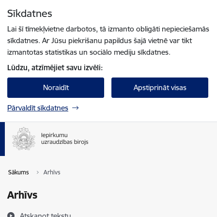
Pāriet uz lapas saturu
Sīkdatnes
Spied
lai meklētu
Enter
Lai šī tīmekļvietne darbotos, tā izmanto obligāti nepieciešamās
sīkdatnes. Ar Jūsu piekrišanu papildus šajā vietnē var tikt
izmantotas statistikas un sociālo mediju sīkdatnes.
Lūdzu, atzīmējiet savu izvēli:
Noraidīt
Apstiprināt visas
Pārvaldīt sīkdatnes
Sākums
Arhīvs
Arhīvs
Atskaņot tekstu