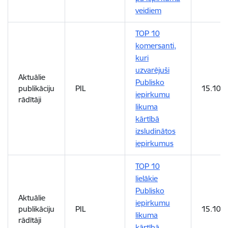
veidiem
TOP 10
komersanti,
kuri
uzvarējuši
Aktuālie
Publisko
publikāciju
PIL
15.10.2
iepirkumu
rādītāji
likuma
kārtībā
izsludinātos
iepirkumus
TOP 10
lielākie
Publisko
Aktuālie
iepirkumu
publikāciju
PIL
15.10.2
likuma
rādītāji
kārtībā