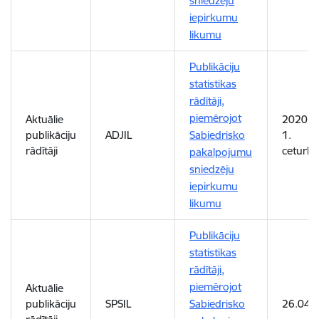
sniedzēju
iepirkumu
likumu
Publikāciju
statistikas
rādītāji,
piemērojot
Aktuālie
2020. 
publikāciju
ADJIL
Sabiedrisko
1.
rādītāji
ceturks
pakalpojumu
sniedzēju
iepirkumu
likumu
Publikāciju
statistikas
rādītāji,
piemērojot
Aktuālie
publikāciju
SPSIL
Sabiedrisko
26.04.