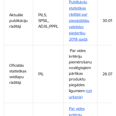
Publikāciju
statistikas
rādītāji par
Aktuālie
PILS;
publikāciju
SPSIL,
piegādātāju
30.01.
rādītāji
ADJIL;PPPL
valstisko
piederību
2018.gadā
Par vides
kritēriju
piemērošanu
Oficiālās
noslēgtajiem
statistikas
pārtikas
PIL
26.07.2
veidlapu
produktu
rādītāji
piegādes
līgumiem
(cet
urksnis)
Par vides
kritēriju