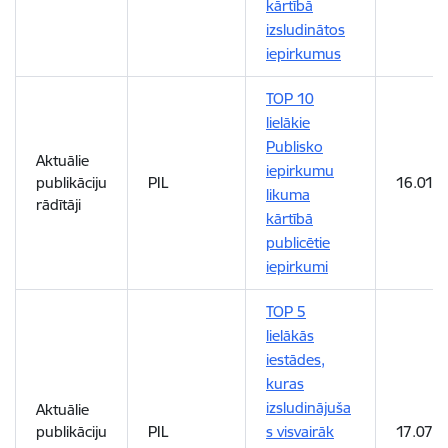
kārtībā
izsludinātos
iepirkumus
TOP 10
lielākie
Publisko
Aktuālie
iepirkumu
publikāciju
PIL
16.01.
likuma
rādītāji
kārtībā
publicētie
iepirkumi
TOP 5
lielākās
iestādes,
kuras
izsludinājuša
Aktuālie
publikāciju
PIL
s visvairāk
17.07.