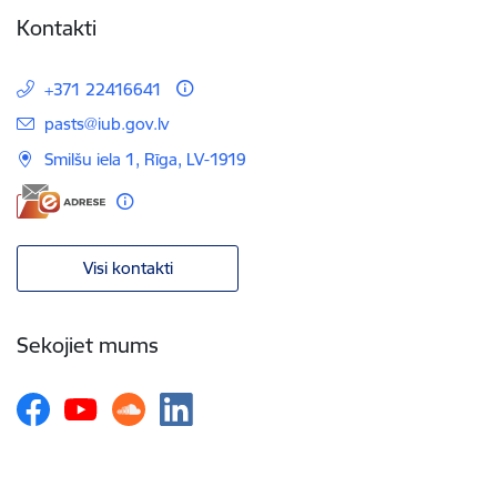
Kontakti
+371 22416641
E-pasts:
pasts@iub.gov.lv
Smilšu iela 1, Rīga, LV-1919
Visi kontakti
Sekojiet mums