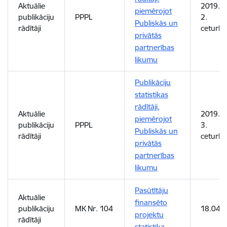
Aktuālie
2019. 
piemērojot
publikāciju
PPPL
2.
Publiskās un
rādītāji
ceturks
privātās
partnerības
likumu
Publikāciju
statistikas
rādītāji,
Aktuālie
2019. 
piemērojot
publikāciju
PPPL
3.
Publiskās un
rādītāji
ceturks
privātās
partnerības
likumu
Pasūtītāju
Aktuālie
finansēto
publikāciju
MK Nr. 104
18.04.
projektu
rādītāji
statistika