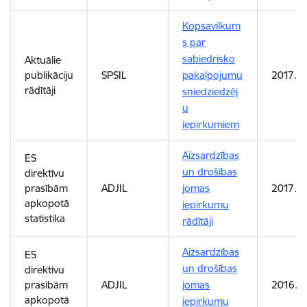
Kopsavilkum
s par
sabiedrisko
Aktuālie
publikāciju
SPSIL
pakalpojumu
2017. g
rādītāji
sniedziedzēj
u
iepirkumiem
Aizsardzības
ES
un drošības
direktīvu
prasībām
ADJIL
jomas
2017. g
apkopotā
iepirkumu
statistika
rādītāji
Aizsardzības
ES
un drošības
direktīvu
prasībām
ADJIL
jomas
2016. 
apkopotā
iepirkumu