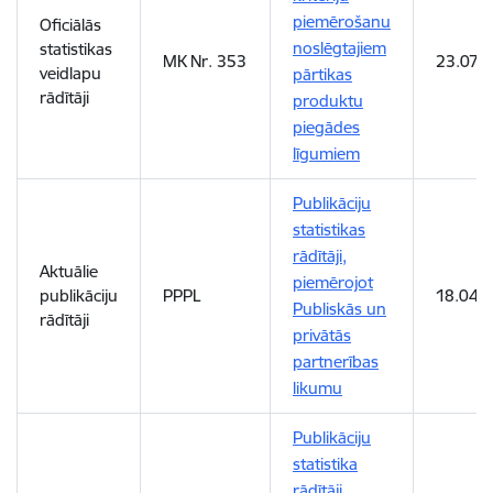
piemērošanu
Oficiālās
noslēgtajiem
statistikas
MK Nr. 353
23.07.2
veidlapu
pārtikas
rādītāji
produktu
piegādes
līgumiem
Publikāciju
statistikas
rādītāji,
Aktuālie
piemērojot
publikāciju
PPPL
18.04.
Publiskās un
rādītāji
privātās
partnerības
likumu
Publikāciju
statistika
rādītāji,