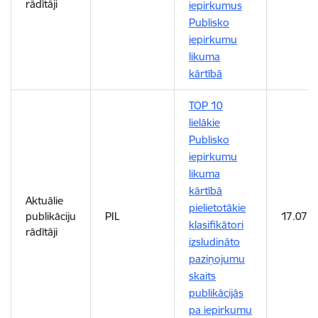
rādītāji
iepirkumus
Publisko
iepirkumu
likuma
kārtībā
TOP 10
lielākie
Publisko
iepirkumu
likuma
kārtībā
Aktuālie
pielietotākie
publikāciju
PIL
17.07.
klasifikātori
rādītāji
izsludināto
paziņojumu
skaits
publikācijās
pa iepirkumu