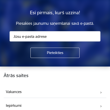
Esi pirmais, kurš uzzina!
Piesakies jaunumu saņemšanai savā e-pastā.
Kājene
Ātrās saites
Vakances
Iepirkumi