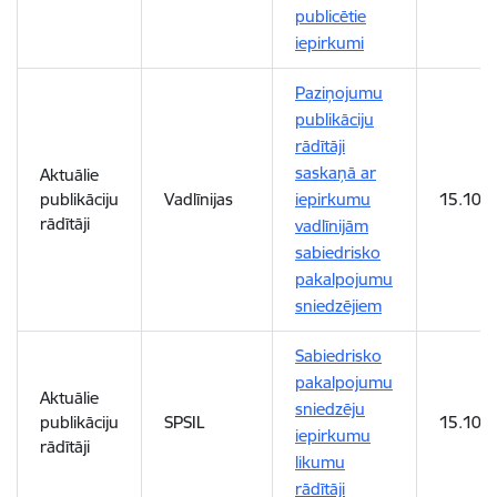
publicētie
iepirkumi
Paziņojumu
publikāciju
rādītāji
saskaņā ar
Aktuālie
publikāciju
Vadlīnijas
iepirkumu
15.10.2
rādītāji
vadlīnijām
sabiedrisko
pakalpojumu
sniedzējiem
Sabiedrisko
pakalpojumu
Aktuālie
sniedzēju
publikāciju
SPSIL
15.10.2
iepirkumu
rādītāji
likumu
rādītāji