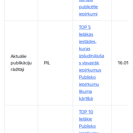
publicētie
iepirkumi
TOP 5
lielākās
iestādes,
kuras
izsludinājuša
Aktuālie
publikāciju
PIL
s visvairāk
16.01.
rādītāji
iepirkumus
Publisko
iepirkumu
likuma
kārtībā
TOP 10
lielākie
Publisko