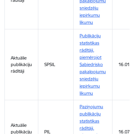
rādītāji
pakalpojumu
sniedzēju
iepirkumu
likumu
Publikāciju
statistikas
rādītāji,
piemērojot
Aktuālie
publikāciju
SPSIL
Sabiedrisko
16.01.
rādītāji
pakalpojumu
sniedzēju
iepirkumu
likumu
Paziņojumu
publikāciju
statistikas
Aktuālie
rādītāji,
publikāciju
PIL
16.07.