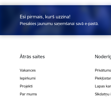
Esi pirmais, kurš uzzina!
Piesakies jaunumu saņemšanai savā e-pastā.
Kājene
Ātrās saites
Noderīg
Vakances
Privātuma
Iepirkumi
Piekļūsta
Projekti
Lapas kar
Par mums
Sīkdatņu 