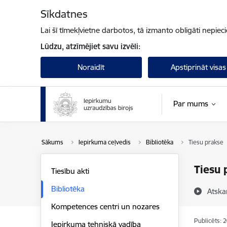
Pāriet uz lapas saturu
Sīkdatnes
Lai šī tīmekļvietne darbotos, tā izmanto obligāti nepiec
Lūdzu, atzīmējiet savu izvēli:
Noraidīt
Apstiprināt visas
Par mums
Sākums
Iepirkuma ceļvedis
Bibliotēka
Tiesu prakse
Tiesu 
Tiesību akti
Bibliotēka
Atska
Kompetences centri un nozares
Publicēts: 
Iepirkuma tehniskā vadība