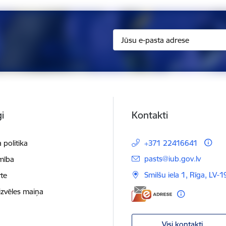
i
Kontakti
 politika
+371 22416641
E-pasts:
pasts@iub.gov.lv
mība
Smilšu iela 1, Rīga, LV-
te
izvēles maiņa
Visi kontakti