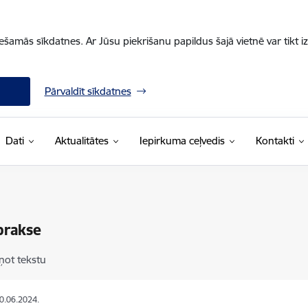
iešamās sīkdatnes. Ar Jūsu piekrišanu papildus šajā vietnē var tikt i
Pārvaldīt sīkdatnes
Dati
Aktualitātes
Iepirkuma ceļvedis
Kontakti
prakse
ņot tekstu
20.06.2024.