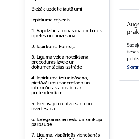
Biežāk uzdotie jautājumi
Iepirkuma ceļvedis
Augs
1. Vajadzību apzināšana un tirgus
pra
izpētes organizēšana
Sadaļ
2. Iepirkuma komisija
tiesa
3. Līguma veida noteikšana,
publi
procedūras izvēle un
dokumentācijas izstrāde
Skatīt
4. Iepirkuma izsludināšana,
piedāvājumu saņemšana un
informācijas apmaiņa ar
pretendentiem
5. Piedāvājumu atvēršana un
izvērtēšana
6. Izslēgšanas iemeslu un sankciju
pārbaude
7. Līguma, vispārīgās vienošanās