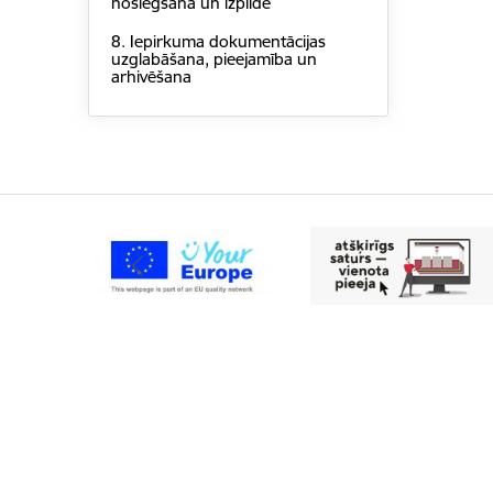
noslēgšana un izpilde
8. Iepirkuma dokumentācijas
uzglabāšana, pieejamība un
arhivēšana