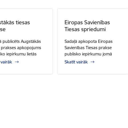
tākās tiesas
Eiropas Savienības
kse
Tiesas spriedumi
ā publicēts Augstākās
Sadaļā apkopota Eiropas
s prakses apkopojums
Savienības Tiesas prakse
sko iepirkumu lietās
publisko iepirkumu jomā
 vairāk
Skatīt vairāk