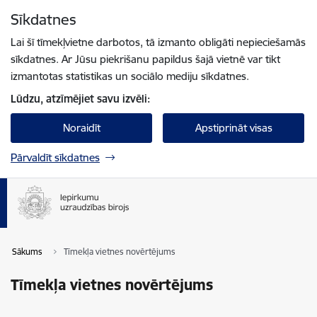
Pāriet uz lapas saturu
Sīkdatnes
Spied
lai meklētu
Enter
Lai šī tīmekļvietne darbotos, tā izmanto obligāti nepieciešamās
sīkdatnes. Ar Jūsu piekrišanu papildus šajā vietnē var tikt
izmantotas statistikas un sociālo mediju sīkdatnes.
Lūdzu, atzīmējiet savu izvēli:
Noraidīt
Apstiprināt visas
Pārvaldīt sīkdatnes
Sākums
Tīmekļa vietnes novērtējums
Tīmekļa vietnes novērtējums