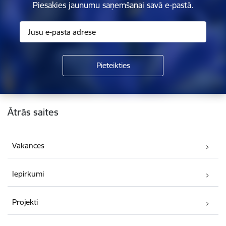
Piesakies jaunumu saņemšanai savā e-pastā.
Kājene
Ātrās saites
Vakances
Iepirkumi
Projekti