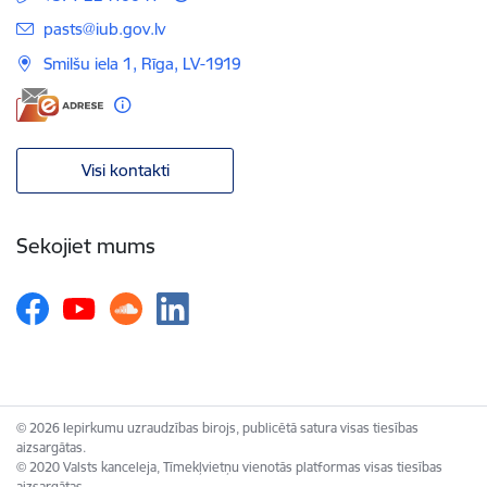
E-pasts:
pasts@iub.gov.lv
Smilšu iela 1, Rīga, LV-1919
Visi kontakti
Sekojiet mums
© 2026 Iepirkumu uzraudzības birojs, publicētā satura visas tiesības
aizsargātas.
© 2020 Valsts kanceleja, Tīmekļvietņu vienotās platformas visas tiesības
aizsargātas.