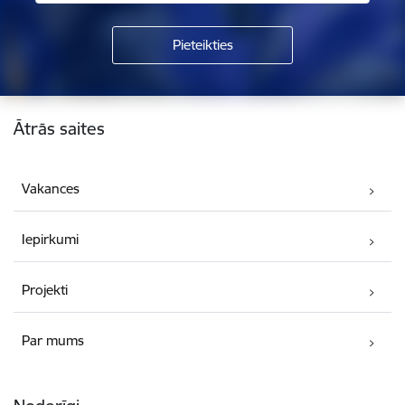
Kājene
Ātrās saites
Vakances
Iepirkumi
Projekti
Par mums