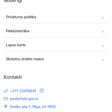
Noderīgi
Privātuma politika
Piekļūstamība
Lapas karte
Sīkdatņu izvēles maiņa
Kontakti
+371 22416641
E-pasts:
pasts@iub.gov.lv
Smilšu iela 1, Rīga, LV-1919