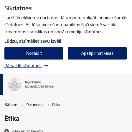
Pāriet uz lapas saturu
Sīkdatnes
Spied
lai meklētu
Enter
Lai šī tīmekļvietne darbotos, tā izmanto obligāti nepieciešamās
sīkdatnes. Ar Jūsu piekrišanu papildus šajā vietnē var tikt
izmantotas statistikas un sociālo mediju sīkdatnes.
Lūdzu, atzīmējiet savu izvēli:
Noraidīt
Apstiprināt visas
Pārvaldīt sīkdatnes
Sākums
Par mums
Ētika
Ētika
Atskaņot tekstu