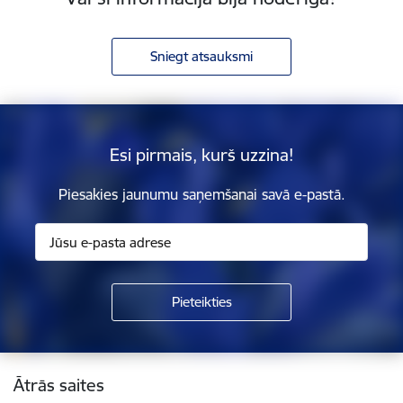
Sniegt atsauksmi
Esi pirmais, kurš uzzina!
Piesakies jaunumu saņemšanai savā e-pastā.
Kājene
Ātrās saites