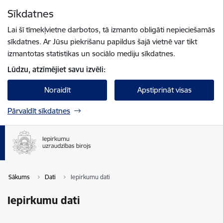
Pāriet uz lapas saturu
Sīkdatnes
Spied
lai meklētu
Enter
Lai šī tīmekļvietne darbotos, tā izmanto obligāti nepieciešamās
sīkdatnes. Ar Jūsu piekrišanu papildus šajā vietnē var tikt
izmantotas statistikas un sociālo mediju sīkdatnes.
Lūdzu, atzīmējiet savu izvēli:
Noraidīt
Apstiprināt visas
Pārvaldīt sīkdatnes
Sākums
Dati
Iepirkumu dati
Iepirkumu dati