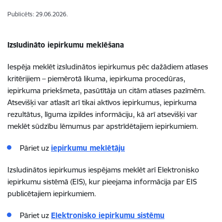
Publicēts: 29.06.2026.
Izsludināto iepirkumu meklēšana
Iespēja meklēt izsludinātos iepirkumus pēc dažādiem atlases
kritērijiem – piemērotā likuma, iepirkuma procedūras,
iepirkuma priekšmeta, pasūtītāja un citām atlases pazīmēm.
Atsevišķi var atlasīt arī tikai aktīvos iepirkumus, iepirkuma
rezultātus, līguma izpildes informāciju, kā arī atsevišķi var
meklēt sūdzību lēmumus par apstrīdētajiem iepirkumiem.
Pāriet uz
iepirkumu meklētāju
Izsludinātos iepirkumus iespējams meklēt arī Elektronisko
iepirkumu sistēmā (EIS), kur pieejama informācija par EIS
publicētajiem iepirkumiem.
Pāriet uz
Elektronisko iepirkumu sistēmu