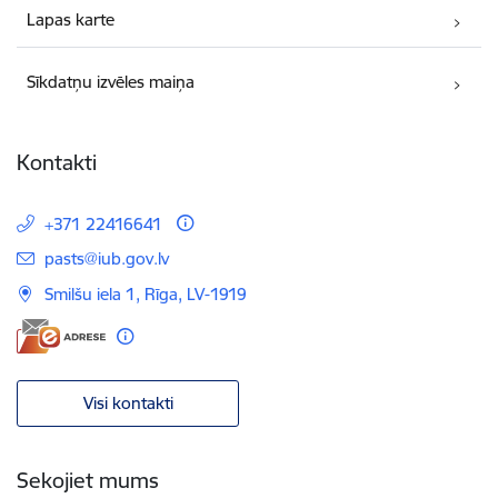
Lapas karte
Sīkdatņu izvēles maiņa
Kontakti
+371 22416641
E-pasts:
pasts@iub.gov.lv
Smilšu iela 1, Rīga, LV-1919
Visi kontakti
Sekojiet mums