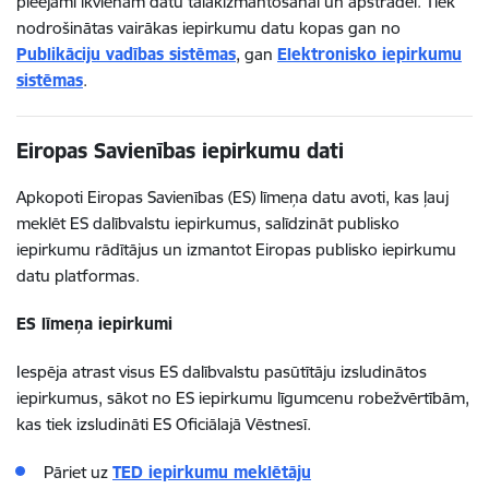
pieejami ikvienam datu tālākizmantošanai un apstrādei. Tiek
nodrošinātas vairākas iepirkumu datu kopas gan no
Publikāciju vadības sistēmas
, gan
Elektronisko iepirkumu
sistēmas
.
Eiropas Savienības iepirkumu dati
Apkopoti Eiropas Savienības (ES) līmeņa datu avoti, kas ļauj
meklēt ES dalībvalstu iepirkumus, salīdzināt publisko
iepirkumu rādītājus un izmantot Eiropas publisko iepirkumu
datu platformas.
ES līmeņa iepirkumi
Iespēja atrast visus ES dalībvalstu pasūtītāju izsludinātos
iepirkumus, sākot no ES iepirkumu līgumcenu robežvērtībām,
kas tiek izsludināti ES Oficiālajā Vēstnesī.
Pāriet uz
TED iepirkumu meklētāju