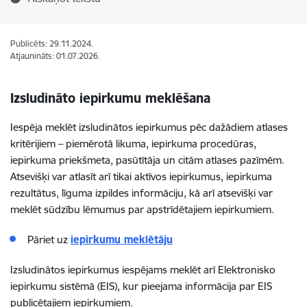
Publicēts: 29.11.2024.
Atjaunināts: 01.07.2026.
Izsludināto iepirkumu meklēšana
Iespēja meklēt izsludinātos iepirkumus pēc dažādiem atlases
kritērijiem – piemērotā likuma, iepirkuma procedūras,
iepirkuma priekšmeta, pasūtītāja un citām atlases pazīmēm.
Atsevišķi var atlasīt arī tikai aktīvos iepirkumus, iepirkuma
rezultātus, līguma izpildes informāciju, kā arī atsevišķi var
meklēt sūdzību lēmumus par apstrīdētajiem iepirkumiem.
Pāriet uz
iepirkumu meklētāju
Izsludinātos iepirkumus iespējams meklēt arī Elektronisko
iepirkumu sistēmā (EIS), kur pieejama informācija par EIS
publicētajiem iepirkumiem.