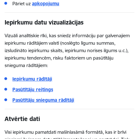
Pāriet uz
apkopojumu
Iepirkumu datu vizualizācijas
Vizuāli analītiskie rīki, kas sniedz informāciju par galvenajiem
iepirkumu rādītājiem valstī (noslēgto līgumu summas,
izsludināto iepirkumu skaits, iepirkumu norises ilgums u.c.),
iepirkumu tendencēm, risku faktoriem un pasūtītāju
snieguma rādītājiem:
Iepirkumu rādītāji
Pasūtītāju reitings
Pasūtītāju snieguma rādītāji
Atvērtie dati
Visi iepirkumu pamatdati mašīnlasāmā formātā, kas ir brīvi