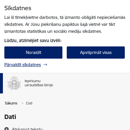
Pāriet uz lapas saturu
Sīkdatnes
Spied
lai meklētu
Enter
Lai šī tīmekļvietne darbotos, tā izmanto obligāti nepieciešamās
sīkdatnes. Ar Jūsu piekrišanu papildus šajā vietnē var tikt
izmantotas statistikas un sociālo mediju sīkdatnes.
Lūdzu, atzīmējiet savu izvēli:
Noraidīt
Apstiprināt visas
Pārvaldīt sīkdatnes
Sākums
Dati
Dati
Atskaņot tekstu