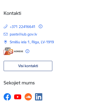
Kontakti
+371 22416641
E-pasts:
pasts@iub.gov.lv
Smilšu iela 1, Rīga, LV-1919
Visi kontakti
Sekojiet mums