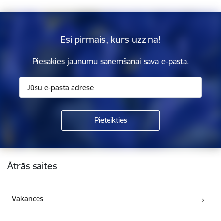
Esi pirmais, kurš uzzina!
Piesakies jaunumu saņemšanai savā e-pastā.
Kājene
Ātrās saites
Vakances