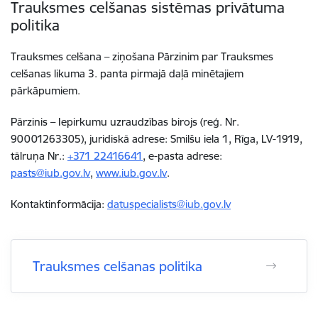
Trauksmes celšanas sistēmas privātuma
politika
Trauksmes celšana – ziņošana Pārzinim par Trauksmes
celšanas likuma 3. panta pirmajā daļā minētajiem
pārkāpumiem.
Pārzinis – Iepirkumu uzraudzības birojs (reģ. Nr.
90001263305), juridiskā adrese: Smilšu iela 1, Rīga, LV-1919,
tālruņa Nr.:
+371
22416641
, e-pasta adrese:
pasts@iub.gov.lv
,
www.iub.gov.lv
.
Kontaktinformācija:
datuspecialists@iub.gov.lv
Trauksmes celšanas politika