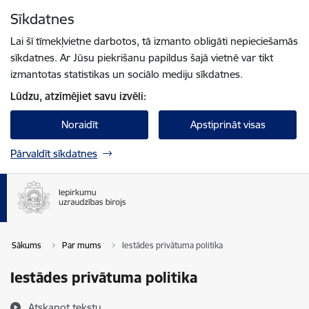
Pāriet uz lapas saturu
Sīkdatnes
Spied
lai meklētu
Enter
Lai šī tīmekļvietne darbotos, tā izmanto obligāti nepieciešamās
sīkdatnes. Ar Jūsu piekrišanu papildus šajā vietnē var tikt
izmantotas statistikas un sociālo mediju sīkdatnes.
Lūdzu, atzīmējiet savu izvēli:
Noraidīt
Apstiprināt visas
Pārvaldīt sīkdatnes
Sākums
Par mums
Iestādes privātuma politika
Iestādes privātuma politika
Atskaņot tekstu