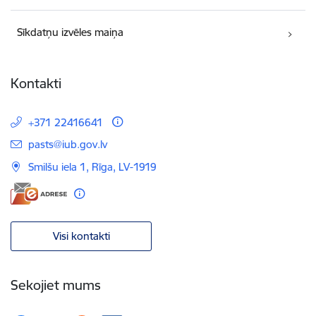
Sīkdatņu izvēles maiņa
Kontakti
+371 22416641
E-pasts:
pasts@iub.gov.lv
Smilšu iela 1, Rīga, LV-1919
Visi kontakti
Sekojiet mums