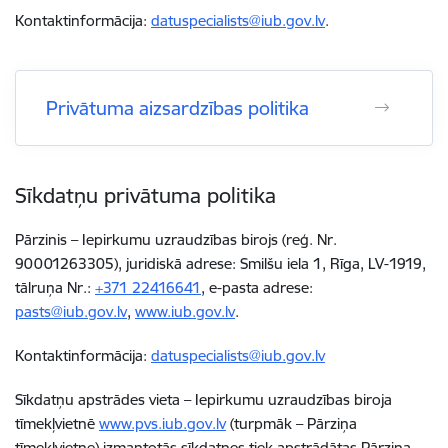
Kontaktinformācija:
datuspecialists@iub.gov.lv
.
Privātuma aizsardzības politika
Sīkdatņu privātuma politika
Pārzinis – Iepirkumu uzraudzības birojs (reģ. Nr.
90001263305), juridiskā adrese: Smilšu iela 1, Rīga, LV-1919,
tālruņa Nr.:
+371
22416641
, e-pasta adrese:
pasts@iub.gov.lv
,
www.iub.gov.lv
.
Kontaktinformācija
:
datuspecialists@iub.gov.lv
Sīkdatņu apstrādes vieta – Iepirkumu uzraudzības biroja
tīmekļvietnē
www.pvs.iub.gov.lv
(turpmāk – Pārziņa
tīmekļvietne) izmantotās sīkdatnes tiek apstrādātas Pārziņa