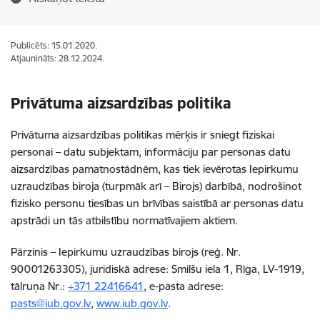
Publicēts: 15.01.2020.
Atjaunināts: 28.12.2024.
Privātuma aizsardzības politika
Privātuma aizsardzības politikas mērķis ir sniegt fiziskai
personai – datu subjektam, informāciju par personas datu
aizsardzības pamatnostādnēm, kas tiek ievērotas Iepirkumu
uzraudzības biroja (turpmāk arī – Birojs) darbībā, nodrošinot
fizisko personu tiesības un brīvības saistībā ar personas datu
apstrādi un tās atbilstību normatīvajiem aktiem.
Pārzinis – Iepirkumu uzraudzības birojs (reģ. Nr.
90001263305), juridiskā adrese: Smilšu iela 1, Rīga, LV-1919,
tālruņa Nr.:
+371
22416641
, e-pasta adrese:
pasts@iub.gov.lv
,
www.iub.gov.lv
.