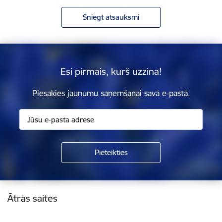
Sniegt atsauksmi
Esi pirmais, kurš uzzina!
Piesakies jaunumu saņemšanai savā e-pastā.
Kājene
Ātrās saites