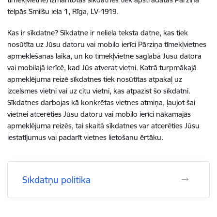
telpās Smilšu iela 1, Rīga, LV-1919
.
Kas ir sīkdatne? Sīkdatne ir neliela teksta datne, kas tiek
nosūtīta uz Jūsu datoru vai mobilo ierīci Pārziņa
tīmekļvietnes
apmeklēšanas laikā, un ko
tīmekļvietne
saglabā Jūsu datorā
vai mobilajā ierīcē, kad Jūs atverat vietni. Katrā turpmākajā
apmeklējuma reizē sīkdatnes tiek nosūtītas atpakaļ uz
izcelsmes vietni vai uz citu vietni, kas atpazīst šo sīkdatni.
Sīkdatnes darbojas kā konkrētas vietnes atmiņa, ļaujot šai
vietnei atcerēties Jūsu datoru vai mobilo ierīci nākamajās
apmeklējuma reizēs, tai skaitā sīkdatnes var atcerēties Jūsu
iestatījumus vai padarīt vietnes lietošanu ērtāku.
Sīkdatņu politika