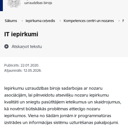
Sākums
Iepirkuma ceļvedis
Kompetences centri un nozares
Noz
IT iepirkumi
Atskaņot tekstu
Publicēts: 22.01.2020.
Atjaunināts: 12.05.2026.
Iepirkumu uzraudzības birojs sadarbojas ar nozaru
asociācijām, lai pilnveidotu atsevišķu nozaru iepirkumu
kvalitāti un sniegtu pasūtītājiem ieteikumus un skaidrojumus,
kā novērst būtiskākās problēmas attiecīgo nozaru
iepirkumos. Viena no šādām jomām ir programmatūras
izstrādes un informācijas sistēmu uzturēšanas pakalpojumi.