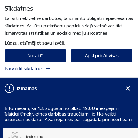
Pāriet uz lapas saturu
Sīkdatnes
Spied
lai meklētu
Enter
Lai šī tīmekļvietne darbotos, tā izmanto obligāti nepieciešamās
sīkdatnes. Ar Jūsu piekrišanu papildus šajā vietnē var tikt
izmantotas statistikas un sociālo mediju sīkdatnes.
Lūdzu, atzīmējiet savu izvēli:
Noraidīt
Apstiprināt visas
Pārvaldīt sīkdatnes
Izmaiņas
Informējam, ka 13. augustā no plkst. 19.00 ir iespējami
īslaicīgi tīmekļvietnes darbības traucējumi, jo tiks veikti
uzturēšanas darbi. Atvainojamies par sagādātajām neērtībām!