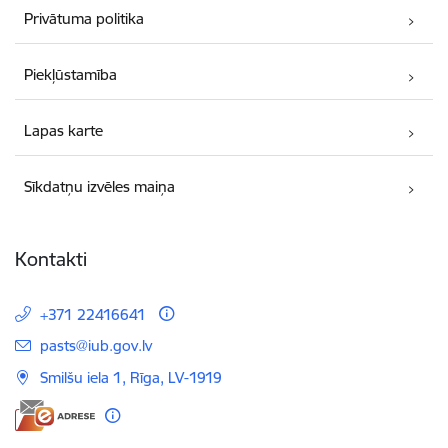
Privātuma politika
Piekļūstamība
Lapas karte
Sīkdatņu izvēles maiņa
Kontakti
+371 22416641
E-pasts:
pasts@iub.gov.lv
Smilšu iela 1, Rīga, LV-1919