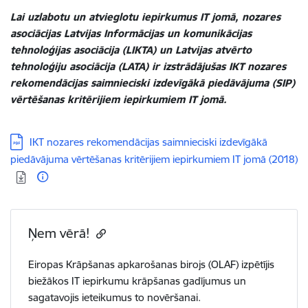
Lai uzlabotu un atvieglotu iepirkumus IT jomā, nozares
asociācijas Latvijas Informācijas un komunikācijas
tehnoloģijas asociācija (LIKTA) un Latvijas atvērto
tehnoloģiju asociācija (LATA) ir izstrādājušas IKT nozares
rekomendācijas saimnieciski izdevīgākā piedāvājuma (SIP)
vērtēšanas kritērijiem iepirkumiem IT jomā.
Lejupielādēt:
IKT nozares rekomendācijas saimnieciski izdevīgākā
piedāvājuma vērtēšanas kritērijiem iepirkumiem IT jomā (2018)
Ņem vērā!
Eiropas Krāpšanas apkarošanas birojs (OLAF) izpētījis
biežākos IT iepirkumu krāpšanas gadījumus un
sagatavojis ieteikumus to novēršanai.