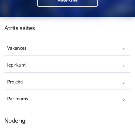
Kājene
Ātrās saites
Vakances
Iepirkumi
Projekti
Par mums
Noderīgi