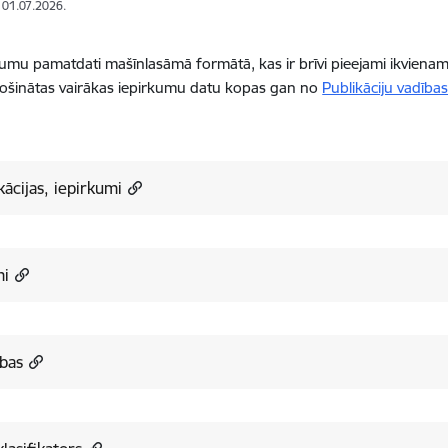
: 01.07.2026.
rkumu pamatdati mašīnlasāmā formātā, kas ir brīvi pieejami ikviena
ošinātas vairākas iepirkumu datu kopas gan no
Publikāciju vadība
kācijas, iepirkumi
mi
bas