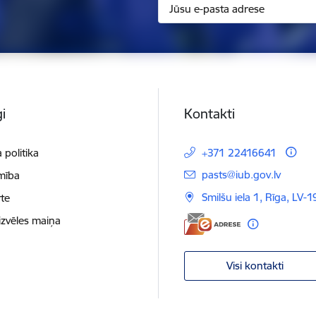
i
Kontakti
 politika
+371 22416641
E-pasts:
pasts@iub.gov.lv
mība
Smilšu iela 1, Rīga, LV-
te
izvēles maiņa
Visi kontakti