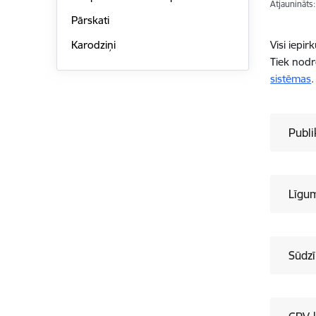
Atjaunināts
Pārskati
Visi iepi
Karodziņi
Tiek nodr
sistēmas
.
Publi
Līgu
Sūdzī