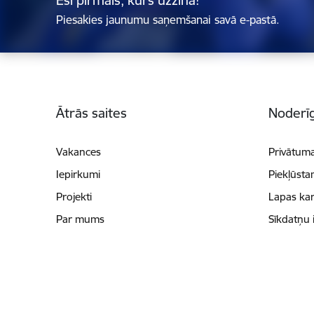
Esi pirmais, kurš uzzina!
Piesakies jaunumu saņemšanai savā e-pastā.
Kājene
Ātrās saites
Noderīg
Vakances
Privātuma
Iepirkumi
Piekļūsta
Projekti
Lapas kar
Par mums
Sīkdatņu 