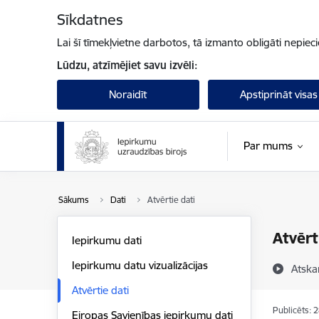
Pāriet uz lapas saturu
Sīkdatnes
Lai šī tīmekļvietne darbotos, tā izmanto obligāti nepiec
Lūdzu, atzīmējiet savu izvēli:
Noraidīt
Apstiprināt visas
Par mums
Sākums
Dati
Atvērtie dati
Atvērt
Iepirkumu dati
Iepirkumu datu vizualizācijas
Atska
Atvērtie dati
Publicēts: 
Eiropas Savienības iepirkumu dati