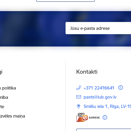
i
Kontakti
 politika
+371 22416641
E-pasts:
pasts@iub.gov.lv
mība
Smilšu iela 1, Rīga, LV-
te
izvēles maiņa