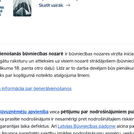
Skatīt vairāk
ienošanās būvniecības nozarē
ir būvniecības nozares virzīta inic
igātu raksturu un attieksies uz visiem nozarē strādājošiem (būvni
likuma 18. panta otro daļu). Līdz ar to darba devējam būs pienā
s par koplīgumā noteikto atalgojuma līmeni.
a informācija par ģenerālvienošanos
 Būvuzņēmēju apvienība
veica
pētījumu par nodrošinājumiem pu
 ka prasītie nodrošinājumi ir nesamērīgi pret nodrošinātajiem risk
garantijas laika defektus. Arī
Latvijas Būvniecības padome
aicina pa
 līgumos paredzēto saistību izpildes nodrošinājumu apmēru, veidu 