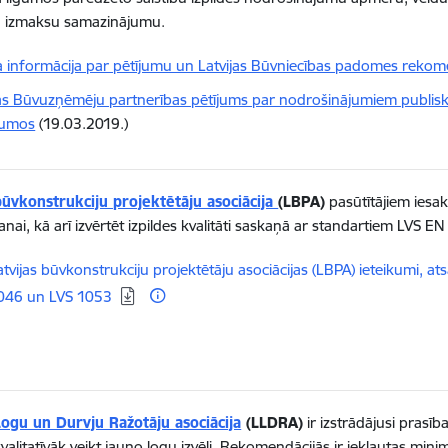
 izmaksu samazinājumu.
a informācija par pētījumu un Latvijas Būvniecības padomes rekom
jas Būvuzņēmēju partnerības pētījums par nodrošinājumiem publis
kumos
(19.03.2019.)
būvkonstrukciju projektētāju asociācija
(LBPA)
pasūtītājiem ies
anai, kā arī izvērtēt izpildes kvalitāti saskaņā ar standartiem LVS 
elādēt:
atvijas būvkonstrukciju projektētāju asociācijas (LBPA) ieteikumi, 
046 un LVS 1053
Logu un Durvju Ražotāju asociācija
(LLDRA)
ir izstrādājusi prasī
kvalitatīvāk veikt jauno logu izvēli. Rekomendācijās ir iekļautas min