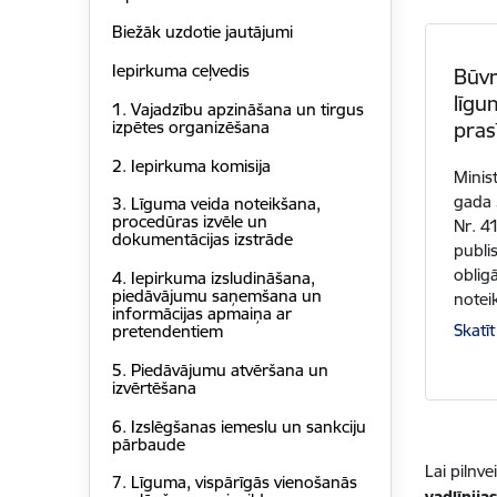
Biežāk uzdotie jautājumi
Iepirkuma ceļvedis
Būvn
līgu
1. Vajadzību apzināšana un tirgus
izpētes organizēšana
pras
2. Iepirkuma komisija
Minis
gada 
3. Līguma veida noteikšana,
procedūras izvēle un
Nr. 4
dokumentācijas izstrāde
publi
oblig
4. Iepirkuma izsludināšana,
piedāvājumu saņemšana un
notei
informācijas apmaiņa ar
Skatīt
pretendentiem
5. Piedāvājumu atvēršana un
izvērtēšana
6. Izslēgšanas iemeslu un sankciju
pārbaude
Lai pilnv
7. Līguma, vispārīgās vienošanās