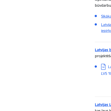
būvdarbu
Sīkāk
Latvi
iepir
Latvijas 
projektēš
Lejupi
L
LVS 1
Latvijas 
kas ļaus 