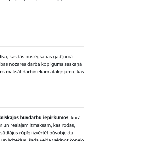
iatīva, kas tās noslēgšanas gadījumā
ecības nozares darba koplīgums saskaņā
kums maksāt darbiniekam atalgojumu, kas
bliskajos būvdarbu iepirkumos
, kurā
iem un reālajām izmaksām, kas rodas,
sūtītājus rūpīgi izvērtēt būvobjektu
un līdzekļus, šādā veidā veicinot kopējo