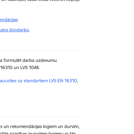
endācijas
kajos būvdarbu
aka formulēt darba uzdevumu
EN 16310 un LVS 1046.
atsaucoties uz standartiem LVS EN 16310,
bas un rekomendācijas logiem un durvīm,
imālās prasības jaunajiem logiem un tās