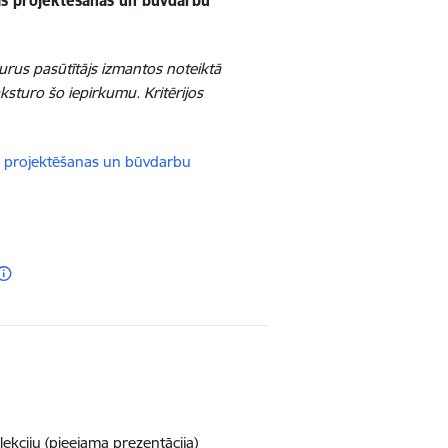
tās projektēšanas un būvdarbu
 kurus pasūtītājs izmantos noteiktā
ksturo šo iepirkumu. Kritērijos
tās projektēšanas un būvdarbu
olekciju (pieejama prezentācija)