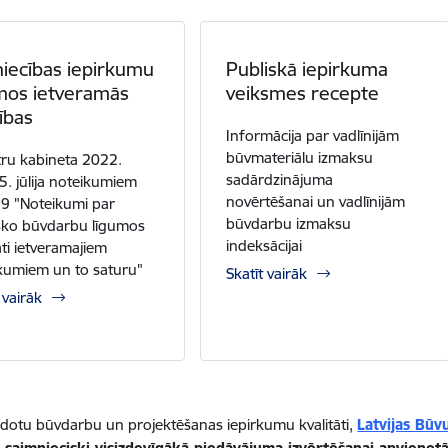
iecības iepirkumu
Publiskā iepirkuma
mos ietveramās
veiksmes recepte
ības
Informācija par vadlīnijām
būvmateriālu izmaksu
tru kabineta 2022.
sadārdzinājuma
5. jūlija noteikumiem
novērtēšanai un vadlīnijām
19 "Noteikumi par
būvdarbu izmaksu
sko būvdarbu līgumos
indeksācijai
āti ietveramajiem
kumiem un to saturu"
Skatīt vairāk
 vairāk
eidotu būvdarbu un projektēšanas iepirkumu kvalitāti,
Latvijas Bū