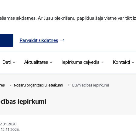
iešamās sīkdatnes. Ar Jūsu piekrišanu papildus šajā vietnē var tikt i
Pārvaldīt sīkdatnes
Dati
Aktualitātes
Iepirkuma ceļvedis
Kontakti
res
Nozaru organizāciju ieteikumi
Būvniecības iepirkumi
cības iepirkumi
22.01.2020.
: 12.11.2025.