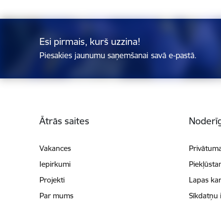
Esi pirmais, kurš uzzina!
Piesakies jaunumu saņemšanai savā e-pastā.
Kājene
Ātrās saites
Noderīg
Vakances
Privātuma
Iepirkumi
Piekļūsta
Projekti
Lapas kar
Par mums
Sīkdatņu 