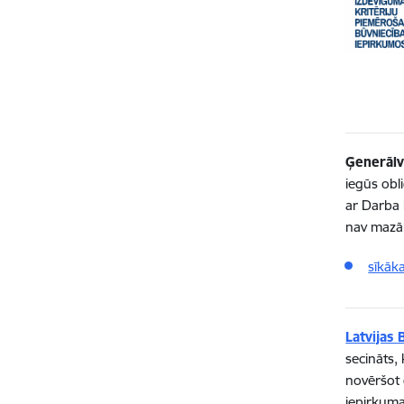
Ģenerālv
iegūs obl
ar Darba 
nav mazāk
sīkāk
Latvijas
secināts,
novēršot 
iepirkuma