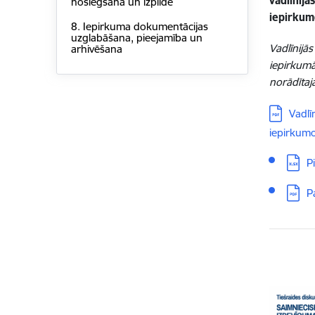
vadlīnij
noslēgšana un izpilde
iepirkum
8. Iepirkuma dokumentācijas
uzglabāšana, pieejamība un
Vadlīnijās
arhivēšana
iepirkumā
norādītaj
Lejupielā
Vadlī
iepirkum
Lejupi
P
Lejupi
P