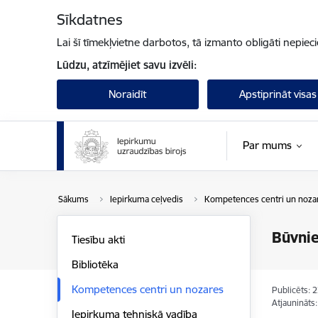
Pāriet uz lapas saturu
Sīkdatnes
Lai šī tīmekļvietne darbotos, tā izmanto obligāti nepiec
Lūdzu, atzīmējiet savu izvēli:
Noraidīt
Apstiprināt visas
Par mums
Sākums
Iepirkuma ceļvedis
Kompetences centri un noza
Būvnie
Tiesību akti
Bibliotēka
Kompetences centri un nozares
Publicēts: 
Atjaunināts
Iepirkuma tehniskā vadība