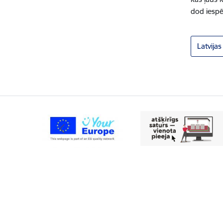
dod iespē
Latvija