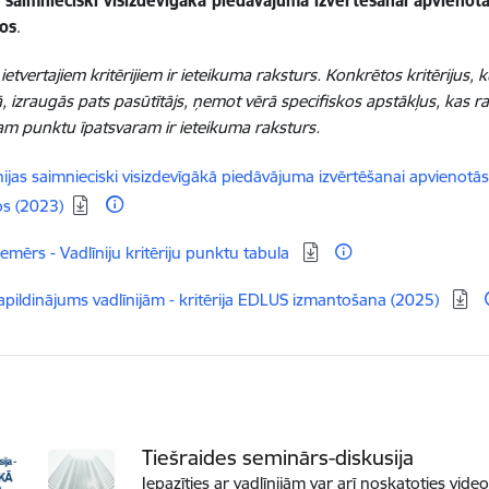
as saimnieciski visizdevīgākā piedāvājuma izvērtēšanai apvieno
os
.
 ietvertajiem kritērijiem ir ieteikuma raksturs. Konkrētos kritērijus,
, izraugās pats pasūtītājs, ņemot vērā specifiskos apstākļus, kas ra
am punktu īpatsvaram ir ieteikuma raksturs.
dēt:
nijas saimnieciski visizdevīgākā piedāvājuma izvērtēšanai apvieno
os (2023)
elādēt:
iemērs - Vadlīniju kritēriju punktu tabula
elādēt:
apildinājums vadlīnijām - kritērija EDLUS izmantošana (2025)
Tiešraides seminārs-diskusija
Iepazīties ar vadlīnijām var arī noskatoties vide