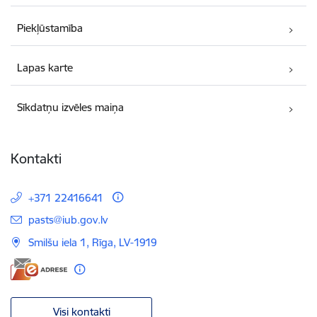
Piekļūstamība
Lapas karte
Sīkdatņu izvēles maiņa
Kontakti
+371 22416641
E-pasts:
pasts@iub.gov.lv
Smilšu iela 1, Rīga, LV-1919
Visi kontakti