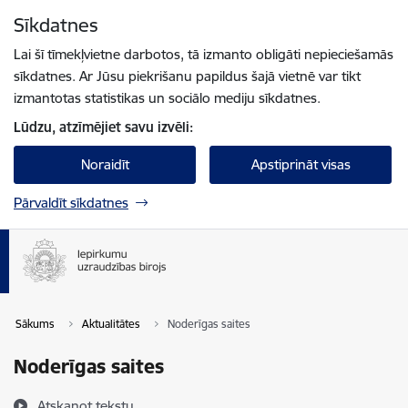
Pāriet uz lapas saturu
Sīkdatnes
Spied
lai meklētu
Enter
Lai šī tīmekļvietne darbotos, tā izmanto obligāti nepieciešamās
sīkdatnes. Ar Jūsu piekrišanu papildus šajā vietnē var tikt
izmantotas statistikas un sociālo mediju sīkdatnes.
Lūdzu, atzīmējiet savu izvēli:
Noraidīt
Apstiprināt visas
Pārvaldīt sīkdatnes
Sākums
Aktualitātes
Noderīgas saites
Noderīgas saites
Atskaņot tekstu