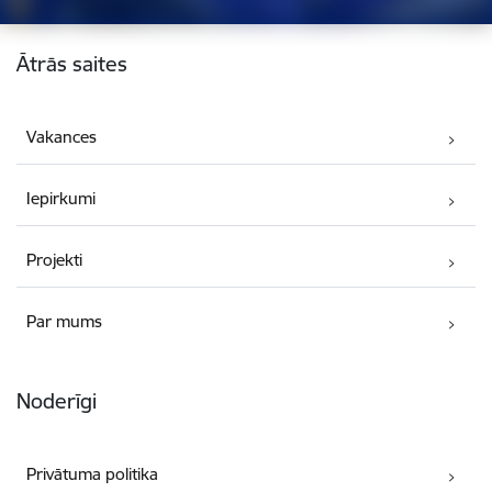
Kājene
Ātrās saites
Vakances
Iepirkumi
Projekti
Par mums
Noderīgi
Privātuma politika