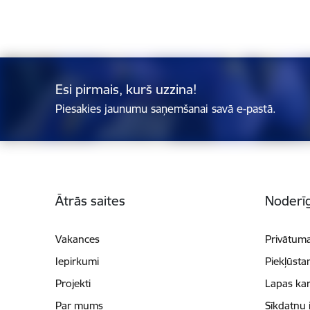
Esi pirmais, kurš uzzina!
Piesakies jaunumu saņemšanai savā e-pastā.
Kājene
Ātrās saites
Noderīg
Vakances
Privātuma
Iepirkumi
Piekļūsta
Projekti
Lapas kar
Par mums
Sīkdatņu 