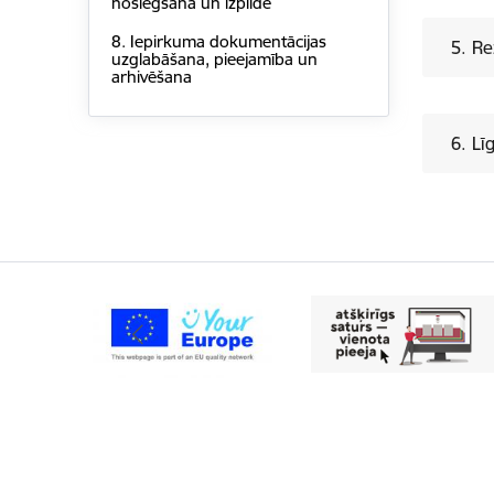
noslēgšana un izpilde
8. Iepirkuma dokumentācijas
5. Re
uzglabāšana, pieejamība un
arhivēšana
6. Lī