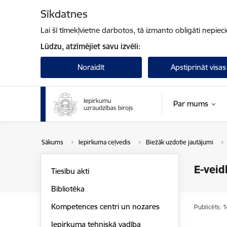
Pāriet uz lapas saturu
Sīkdatnes
Lai šī tīmekļvietne darbotos, tā izmanto obligāti nepiec
Lūdzu, atzīmējiet savu izvēli:
Noraidīt
Apstiprināt visas
Par mums
Sākums
Iepirkuma ceļvedis
Biežāk uzdotie jautājumi
E-veid
Tiesību akti
Bibliotēka
Kompetences centri un nozares
Publicēts: 
Iepirkuma tehniskā vadība