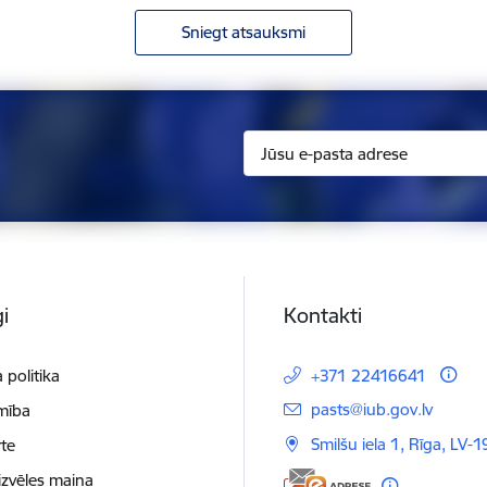
Sniegt atsauksmi
i
Kontakti
 politika
+371 22416641
E-pasts:
pasts@iub.gov.lv
mība
Smilšu iela 1, Rīga, LV-
te
izvēles maiņa