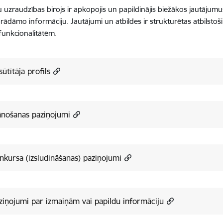
 uzraudzības birojs ir apkopojis un papildinājis biežākos jautāju
rādāmo informāciju. Jautājumi un atbildes ir strukturētas atbilsto
funkcionalitātēm.
sūtītāja profils
ānošanas paziņojumi
nkursa (izsludināšanas) paziņojumi
ziņojumi par izmaiņām vai papildu informāciju