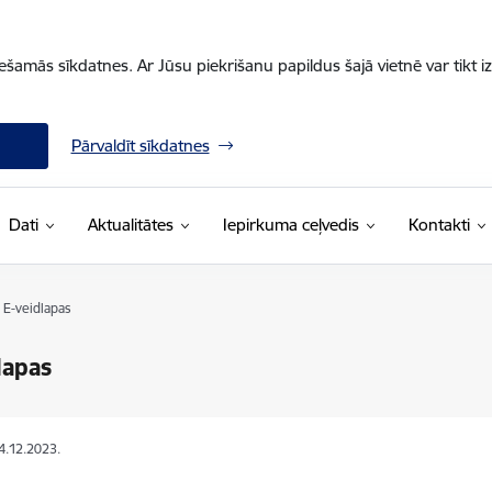
iešamās sīkdatnes. Ar Jūsu piekrišanu papildus šajā vietnē var tikt i
Pārvaldīt sīkdatnes
Dati
Aktualitātes
Iepirkuma ceļvedis
Kontakti
E-veidlapas
lapas
14.12.2023.