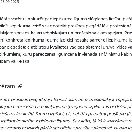
: 23.09.2025.
dātājs varētu konkurēt par iepirkuma līguma slēgšanas tiesību pieš
pildīt. Iepirkuma veicējs var noteikt prasības piegādātāja profesion
iālajām spējām, kā arī tehniskajām un profesionālajām spējām. Pr
eni konkrētā iepirkuma līguma izpildei nosaka samērīgi iepirkuma 
ar piegādātāja atbilstību kvalitātes vadības sistēmai un/vai vides va
pirkumiem, kuru paredzamā līgumcena ir vienāda ar Ministru kabi
ībām vai lielāka.
mēram
ram, prasības piegādātāja tehniskajām un profesionālajām spējām 
ītājam nepieciešamā pakalpojuma (piegādes) izpildi. Tās nedrīkst pār
ciešams konkrētā līguma izpildei, t.
i.,
nebūtu pamatoti prasīt piegādā
, izpildot konkrēto iepirkuma līgumu. Savukārt, tā kā ir izvirzāmas
apsverams neizvirzīt pārāk specifiskas prasības pieredzei, lai gan k