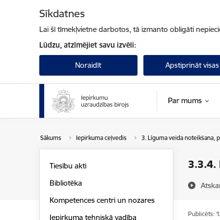
Pāriet uz lapas saturu
Sīkdatnes
Lai šī tīmekļvietne darbotos, tā izmanto obligāti nepiec
Lūdzu, atzīmējiet savu izvēli:
Noraidīt
Apstiprināt visas
Par mums
Sākums
Iepirkuma ceļvedis
3. Līguma veida noteikšana, 
3.3.4.
Tiesību akti
Bibliotēka
Atska
Kompetences centri un nozares
Publicēts: 
Iepirkuma tehniskā vadība