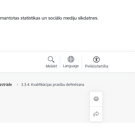
zmantotas statistikas un sociālo mediju sīkdatnes.
Language
Meklēt
Piekļūstamība
izstrāde
3.3.4. Kvalifikācijas prasību definēšana