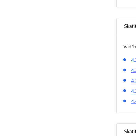
Skatī
Vadlīn
4.
4.
4.
4.
4.
Skatī