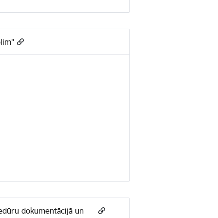
olim"
ocedūru dokumentācijā un