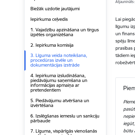
Atjaunināts
Biežāk uzdotie jautājumi
Lai piegā
Iepirkuma ceļvedis
līgumu iz
1. Vajadzību apzināšana un tirgus
un finans
izpētes organizēšana
spēju līm
2. Iepirkuma komisija
prasības p
tādiem ie
3. Līguma veida noteikšana,
procedūras izvēle un
robežvērt
dokumentācijas izstrāde
4. Iepirkuma izsludināšana,
piedāvājumu saņemšana un
informācijas apmaiņa ar
Pie
pretendentiem
5. Piedāvājumu atvēršana un
Piemē
izvērtēšana
pasūt
6. Izslēgšanas iemeslu un sankciju
nepie
pārbaude
iegūt
būtu 
7. Līguma, vispārīgās vienošanās