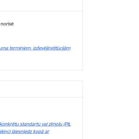
 norisē
uma termiņiem, izdevējinstitūcijām
 konkrētu standartu vai zīmolu (PIL
alenci jāiesniedz kopā ar