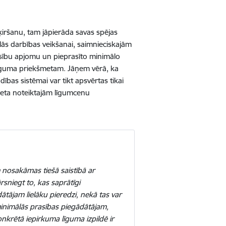
ķiršanu, tam jāpierāda savas spējas
ālās darbības veikšanai, saimnieciskajām
asību apjomu un pieprasīto minimālo
līguma priekšmetam. Jāņem vērā, ka
dības sistēmai var tikt apsvērtas tikai
neta noteiktajām līgumcenu
nosakāmas tiešā saistībā ar
sniegt to, kas saprātīgi
tājam lielāku pieredzi, nekā tas var
 minimālās prasības piegādātājam,
onkrētā iepirkuma līguma izpildē ir