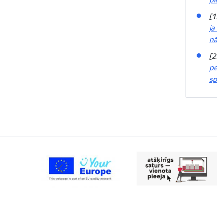
[1
ja
nā
[2
pe
sp