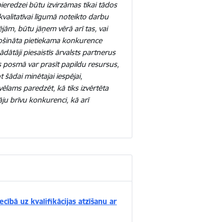
pieredzei būtu izvirzāmas tikai tādos
kvalitatīvai līgumā noteikto darbu
ējām, būtu jāņem vērā arī tas, vai
odrošināta pietiekama konkurence
ātāji piesaistīs ārvalsts partnerus
s posmā var prasīt papildu resursus,
t šādai minētajai iespējai,
lams paredzēt, kā tiks izvērtēta
āju brīvu konkurenci, kā arī
cībā uz kvalifikācijas atzīšanu ar