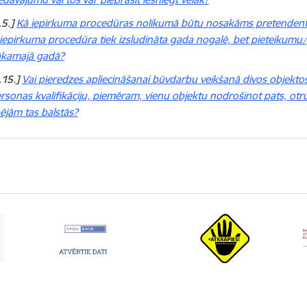
.5.]
Kā iepirkuma procedūras nolikumā būtu nosakāms pretendenta
 iepirkuma procedūra tiek izsludināta gada nogalē, bet pieteikum
kamajā gadā?
.15.]
Vai pieredzes apliecināšanai būvdarbu veikšanā divos objektos 
rsonas kvalifikāciju, piemēram, vienu objektu nodrošinot pats, otr
ējām tas balstās?