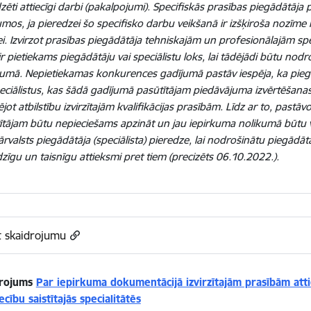
zēti attiecīgi darbi (pakalpojumi). Specifiskās prasības piegādātāja 
umos, ja pieredzei šo specifisko darbu veikšanā ir izšķiroša nozīme 
dei. Izvirzot prasības piegādātāja tehniskajām un profesionālajām sp
 ir pietiekams piegādātāju vai speciālistu loks, lai tādējādi būtu n
kumā. Nepietiekamas konkurences gadījumā pastāv iespēja, ka piegād
eciālistus, kas šādā gadījumā pasūtītājam piedāvājuma izvērtēšana
ējot atbilstību izvirzītajām kvalifikācijas prasībām. Līdz ar to, pastāvo
ītājam būtu nepieciešams apzināt un jau iepirkuma nolikumā būtu vē
ārvalsts piegādātāja (speciālista) pieredze, lai nodrošinātu piegādāt
īdzīgu un taisnīgu attieksmi pret tiem
(
precizēts 06.10.2022.
)
.
t skaidrojumu
drojums
Par iepirkuma dokumentācijā izvirzītajām prasībām attie
cību saistītajās specialitātēs