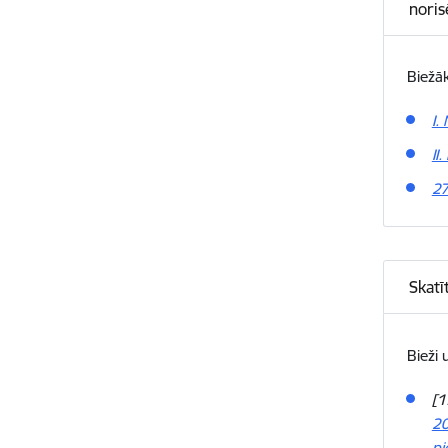
noris
Biežā
I.
II
27
Skatī
Bieži 
[1
20
pi