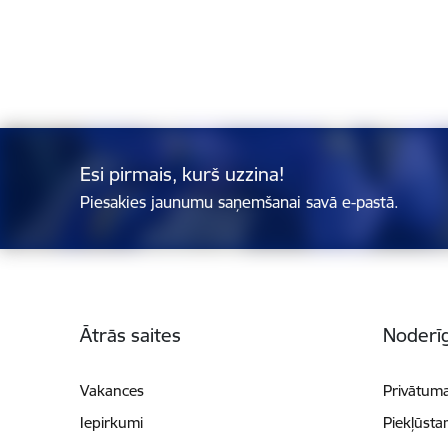
Esi pirmais, kurš uzzina!
Piesakies jaunumu saņemšanai savā e-pastā.
Kājene
Ātrās saites
Noderīg
Vakances
Privātuma
Iepirkumi
Piekļūsta