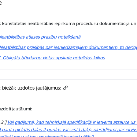
ē
k konstatētās neatbilstības iepirkuma procedūru dokumentācijā un
 Neatbilstības atlases prasību noteikšanā
. Neatbilstības prasībās par iesniedzamajiem dokumentiem, to derīg
. Obligāta būvdarbu vietas apskate noteiktos laikos
t biežāk uzdotos jautājumus:
uzdoti jautājumi:
.3.]
Vai gadījumā, kad tehniskajā specifikācijā ir ietverta atsauce uz
.panta piektās daļas 2.punkts vai sestā daļa), pierādījumi par ekviv
edāvājumu vai tos var pieprasīt iesniegt vēlāk?