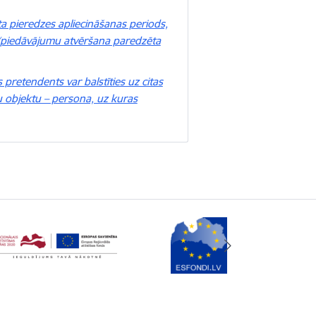
 pieredzes apliecināšanas periods,
u/piedāvājumu atvēršana paredzēta
pretendents var balstīties uz citas
u objektu – persona, uz kuras