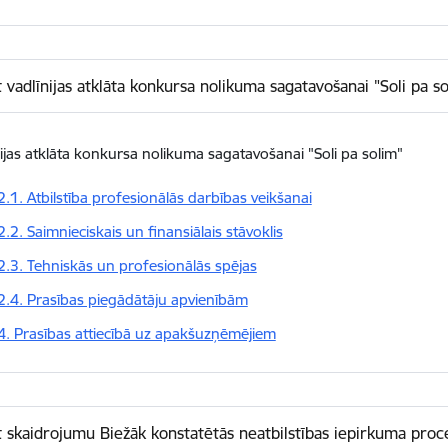
t vadlīnijas atklāta konkursa nolikuma sagatavošanai "Soli pa s
ijas atklāta konkursa nolikuma sagatavošanai "Soli pa solim"
2.1. Atbilstība profesionālās darbības veikšanai
2.2. Saimnieciskais un finansiālais stāvoklis
2.3. Tehniskās un profesionālās spējas
2.4. Prasības piegādātāju apvienībām
4. Prasības attiecībā uz apakšuzņēmējiem
t skaidrojumu Biežāk konstatētās neatbilstības iepirkuma pr