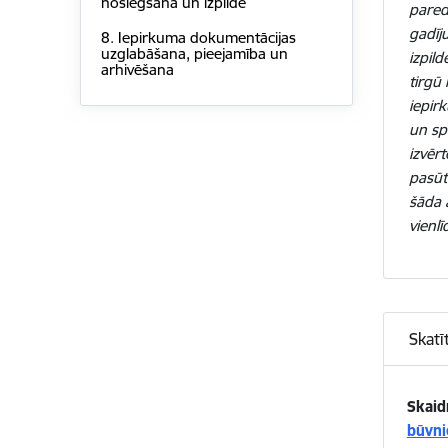
noslēgšana un izpilde
pared
gadīj
8. Iepirkuma dokumentācijas
uzglabāšana, pieejamība un
izpil
arhivēšana
tirgū
iepir
un sp
izvērt
pasūt
šāda 
vienl
Skatī
Skai
būvnie