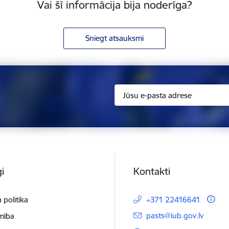
Vai šī informācija bija noderīga?
Sniegt atsauksmi
i
Kontakti
 politika
+371 22416641
E-pasts:
pasts@iub.gov.lv
mība