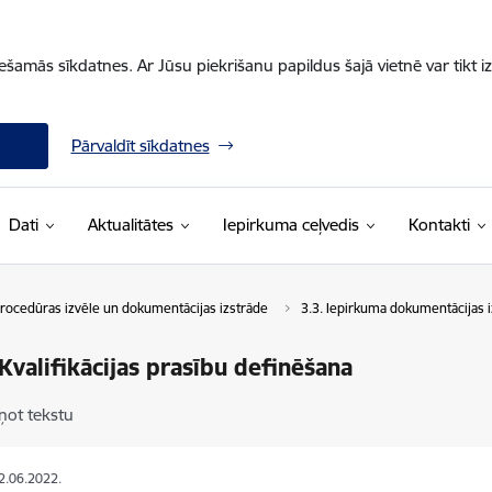
iešamās sīkdatnes. Ar Jūsu piekrišanu papildus šajā vietnē var tikt i
Pārvaldīt sīkdatnes
Dati
Aktualitātes
Iepirkuma ceļvedis
Kontakti
procedūras izvēle un dokumentācijas izstrāde
3.3. Iepirkuma dokumentācijas 
 Kvalifikācijas prasību definēšana
ņot tekstu
12.06.2022.