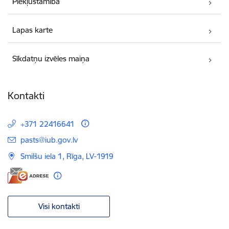
Piekļūstamība
Lapas karte
Sīkdatņu izvēles maiņa
Kontakti
+371 22416641
E-pasts:
pasts@iub.gov.lv
Smilšu iela 1, Rīga, LV-1919
Visi kontakti