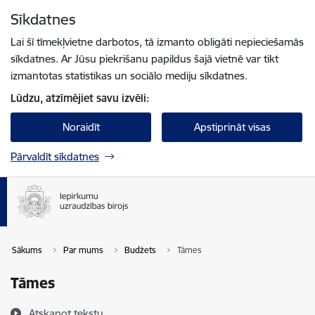
Pāriet uz lapas saturu
Sīkdatnes
Spied
lai meklētu
Enter
Lai šī tīmekļvietne darbotos, tā izmanto obligāti nepieciešamās
sīkdatnes. Ar Jūsu piekrišanu papildus šajā vietnē var tikt
izmantotas statistikas un sociālo mediju sīkdatnes.
Lūdzu, atzīmējiet savu izvēli:
Noraidīt
Apstiprināt visas
Pārvaldīt sīkdatnes
Sākums
Par mums
Budžets
Tāmes
Tāmes
Atskaņot tekstu