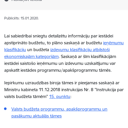
Publicēts: 15.01.2020.
Lai sabiedrībai sniegtu detalizētu informāciju par iestādei
apstiprināto budžetu, to plāno saskaņā ar budžetu
ieņēmumu
klasifikāciju
un budžeta
izdevumu klasifikāciju atbilstoši
ekonomiskajām kategorijām
. Saskaņā ar šīm klasifikācijām
iestādei saistošo ieņēmumu un izdevumu uzskaitījumu var
apskatīt iestādes programmu/apakšprogrammu tāmēs.
Iepirkumu uzraudzības biroja tāmes ir pieejamas saskaņā ar
Ministru kabineta 11.12.2018 instrukcijas Nr. 8 "Instrukcija par
valsts budžeta tāmēm"
15. punktu
:
Valsts budžeta programmu, apakšprogrammu un
pasākumu aktuālās tāmes