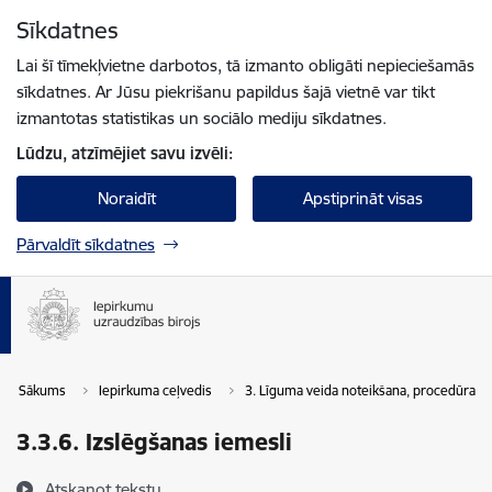
Pāriet uz lapas saturu
Sīkdatnes
Spied
lai meklētu
Enter
Lai šī tīmekļvietne darbotos, tā izmanto obligāti nepieciešamās
sīkdatnes. Ar Jūsu piekrišanu papildus šajā vietnē var tikt
izmantotas statistikas un sociālo mediju sīkdatnes.
Lūdzu, atzīmējiet savu izvēli:
Noraidīt
Apstiprināt visas
Pārvaldīt sīkdatnes
Sākums
Iepirkuma ceļvedis
3. Līguma veida noteikšana, procedūras i
3.3.6. Izslēgšanas iemesli
Atskaņot tekstu