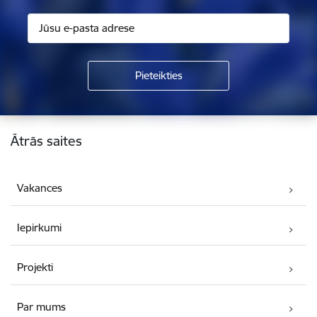
Kājene
Ātrās saites
Vakances
Iepirkumi
Projekti
Par mums