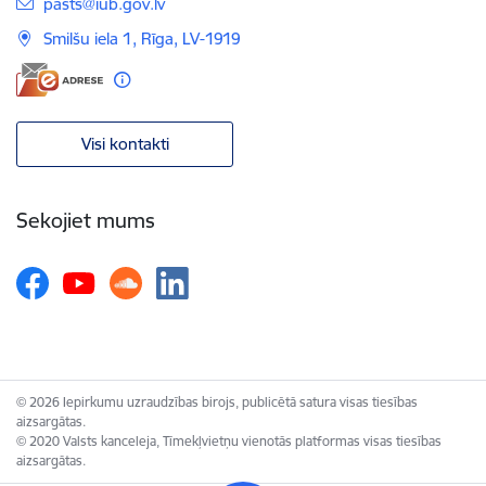
E-pasts:
pasts@iub.gov.lv
Smilšu iela 1, Rīga, LV-1919
Visi kontakti
Sekojiet mums
© 2026 Iepirkumu uzraudzības birojs, publicētā satura visas tiesības
aizsargātas.
© 2020 Valsts kanceleja, Tīmekļvietņu vienotās platformas visas tiesības
aizsargātas.