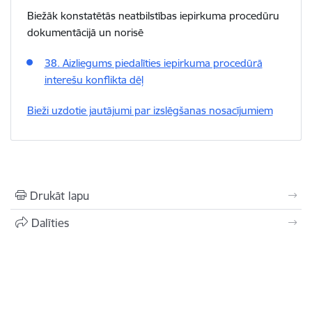
Biežāk konstatētās neatbilstības iepirkuma procedūru
dokumentācijā un norisē
38. Aizliegums piedalīties iepirkuma procedūrā
interešu konflikta dēļ
Bieži uzdotie jautājumi par izslēgšanas nosacījumiem
Drukāt lapu
Dalīties