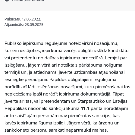
Publicēts: 12.06.2022.
Atjaunināts: 23.09.2025.
Publisko iepirkumu regulējums noteic virkni nosacījumu,
kuriem iestājoties, iepirkuma veicējs obligāti izslēdz kandidātu
vai pretendentu no dalības iepirkuma procedūrā. Lemjot par
izslēgšanu, jāņem vērā arī noteiktais pārkāpuma noilguma
termiņš un, ja attiecināms, jāvērtē uzticamības atjaunošanai
iesniegtie pierādījumi. Papildus obligātajiem regulējumā
norādīti arī tādi izslēgšanas nosacījumi, kuru piemērošanai tos
nepieciešams īpaši norādīt iepirkuma dokumentācijā. Tāpat
jāvērtē arī tas, vai pretendentam un Starptautisko un Latvijas
Republikas nacionālo sankciju likuma 11.1 pantā norādītajām
ar to saistītajām personām nav piemērotas sankcijas, kas
kavēs iepirkuma līguma izpildi. Jāņem vērā, ka ārzonu un
sankcionēto personu saraksti nepārtraukti mainās.