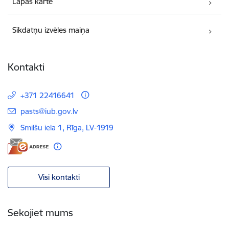
Lapas karte
Sīkdatņu izvēles maiņa
Kontakti
+371 22416641
E-pasts:
pasts@iub.gov.lv
Smilšu iela 1, Rīga, LV-1919
Visi kontakti
Sekojiet mums