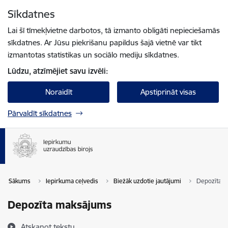
Pāriet uz lapas saturu
Sīkdatnes
Spied
lai meklētu
Enter
Lai šī tīmekļvietne darbotos, tā izmanto obligāti nepieciešamās
sīkdatnes. Ar Jūsu piekrišanu papildus šajā vietnē var tikt
izmantotas statistikas un sociālo mediju sīkdatnes.
Lūdzu, atzīmējiet savu izvēli:
Noraidīt
Apstiprināt visas
Pārvaldīt sīkdatnes
Sākums
Iepirkuma ceļvedis
Biežāk uzdotie jautājumi
Depozīta 
Depozīta maksājums
Atskaņot tekstu