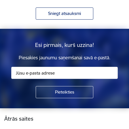
Sniegt atsauksmi
Esi pirmais, kurš uzzina!
Piesakies jaunumu saņemšanai savā e-pastā.
Kājene
Ātrās saites