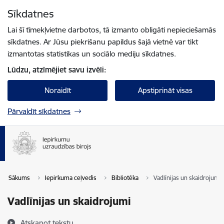
Pāriet uz lapas saturu
Sīkdatnes
Spied
lai meklētu
Enter
Lai šī tīmekļvietne darbotos, tā izmanto obligāti nepieciešamās
sīkdatnes. Ar Jūsu piekrišanu papildus šajā vietnē var tikt
izmantotas statistikas un sociālo mediju sīkdatnes.
Lūdzu, atzīmējiet savu izvēli:
Noraidīt
Apstiprināt visas
Pārvaldīt sīkdatnes
Sākums
Iepirkuma ceļvedis
Bibliotēka
Vadlīnijas un skaidrojumi
Vadlīnijas un skaidrojumi
Atskaņot tekstu