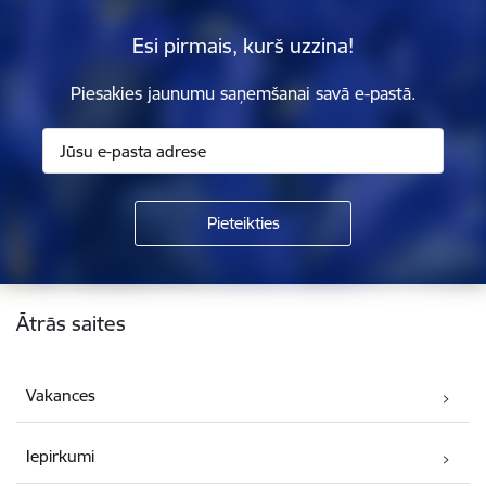
Esi pirmais, kurš uzzina!
Piesakies jaunumu saņemšanai savā e-pastā.
Kājene
Ātrās saites
Vakances
Iepirkumi