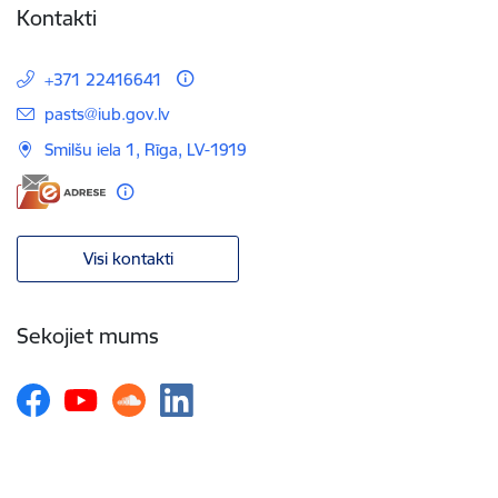
Kontakti
+371 22416641
E-pasts:
pasts@iub.gov.lv
Smilšu iela 1, Rīga, LV-1919
Visi kontakti
Sekojiet mums