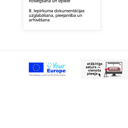
noslēgšana un izpilde
8. Iepirkuma dokumentācijas
uzglabāšana, pieejamība un
arhivēšana