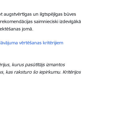
t augstvērtīgas un ilgtspējīgas būves
i rekomendācijas saimnieciski izdevīgākā
jektēšanas jomā.
dāvājuma vērtēšanas kritērijiem
rijus, kurus pasūtītājs izmantos
s, kas raksturo šo iepirkumu. Kritērijos