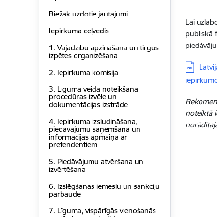
Biežāk uzdotie jautājumi
Lai uzlab
Iepirkuma ceļvedis
publiskā 
piedāvāju
1. Vajadzību apzināšana un tirgus
izpētes organizēšana
Lejupielā
Latvi
2. Iepirkuma komisija
iepirkumo
3. Līguma veida noteikšana,
procedūras izvēle un
Rekomendā
dokumentācijas izstrāde
noteiktā 
4. Iepirkuma izsludināšana,
norādītaj
piedāvājumu saņemšana un
informācijas apmaiņa ar
pretendentiem
5. Piedāvājumu atvēršana un
izvērtēšana
6. Izslēgšanas iemeslu un sankciju
pārbaude
7. Līguma, vispārīgās vienošanās