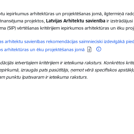
otu iepirkumus arhitektūras un projektēšanas jomā, ilgtermiņā rado
finansējuma projektos,
Latvijas Arhitektu savienība
ir izstrādājus
ma (SIP) vērtēšanas kritērijiem iepirkumos arhitektūras un ēku pro
dēt:
jas arhitektu savienības rekomendācijas saimnieciski izdevīgākā pie
s arhitektūras un ēku projektēšanas jomā
cijās ietvertajiem kritērijiem ir ieteikuma raksturs. Konkrētos kritē
iepirkumā, izraugās pats pasūtītājs, ņemot vērā specifiskos apstākļu
am punktu īpatsvaram ir ieteikuma raksturs.