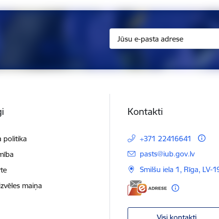
i
Kontakti
 politika
+371 22416641
E-pasts:
pasts@iub.gov.lv
mība
Smilšu iela 1, Rīga, LV-
te
izvēles maiņa
Visi kontakti