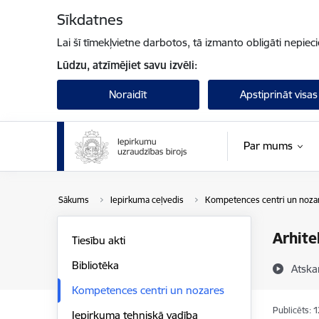
Pāriet uz lapas saturu
Sīkdatnes
Lai šī tīmekļvietne darbotos, tā izmanto obligāti nepiec
Lūdzu, atzīmējiet savu izvēli:
Noraidīt
Apstiprināt visas
Par mums
Sākums
Iepirkuma ceļvedis
Kompetences centri un noza
Arhite
Tiesību akti
Bibliotēka
Atska
Kompetences centri un nozares
Publicēts: 
Iepirkuma tehniskā vadība