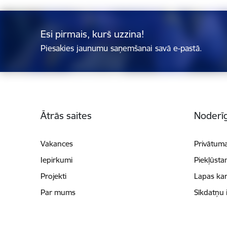
Esi pirmais, kurš uzzina!
Piesakies jaunumu saņemšanai savā e-pastā.
Kājene
Ātrās saites
Noderīg
Vakances
Privātuma
Iepirkumi
Piekļūsta
Projekti
Lapas kar
Par mums
Sīkdatņu 