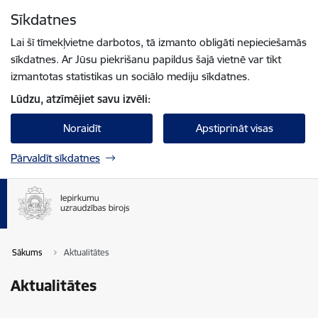
Pāriet uz lapas saturu
Sīkdatnes
Spied
lai meklētu
Enter
Lai šī tīmekļvietne darbotos, tā izmanto obligāti nepieciešamās
sīkdatnes. Ar Jūsu piekrišanu papildus šajā vietnē var tikt
izmantotas statistikas un sociālo mediju sīkdatnes.
Lūdzu, atzīmējiet savu izvēli:
Noraidīt
Apstiprināt visas
Pārvaldīt sīkdatnes
Sākums
Aktualitātes
Aktualitātes