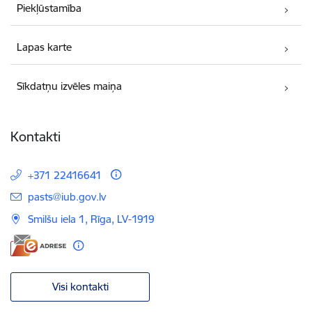
Piekļūstamība
Lapas karte
Sīkdatņu izvēles maiņa
Kontakti
+371 22416641
E-pasts:
pasts@iub.gov.lv
Smilšu iela 1, Rīga, LV-1919
Visi kontakti