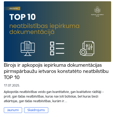
Birojs ir apkopojis iepirkuma dokumentācijas
pirmspārbaužu ietvaros konstatēto neatbilstību
TOP 10
17.07.2025.
Apkopotās neatbilstības veido gan kvantitatīvie, gan kvalitatīvie rādītāji –
proti, gan tādas neatbilstības, kuras nav ļoti būtiskas, bet kuras bieži
atkārtojas, gan tādas neatbilstības, kurām ir…
Jaunumi
Skaidrojums