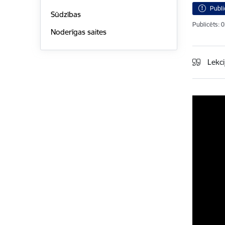
Publi
Sūdzības
Publicēts: 
Noderīgas saites
Lekci