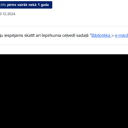
cēts
pirms vairāk nekā 1 gada
03.12.2024.
ju iespējams skatīt arī Iepirkuma ceļvedī sadaļā ”
Bibliotēka
>
e-mācī