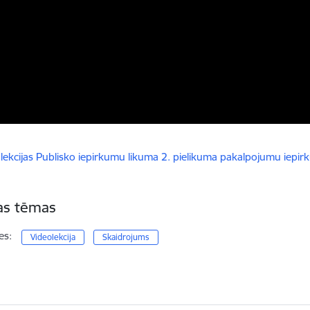
dēt:
lekcijas Publisko iepirkumu likuma 2. pielikuma pakalpojumu iepirk
tas tēmas
es:
Videolekcija
Skaidrojums