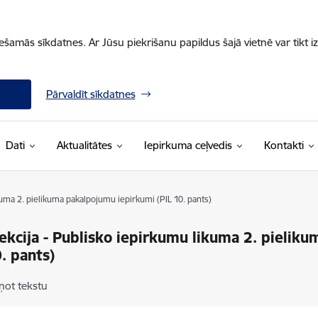
iešamās sīkdatnes. Ar Jūsu piekrišanu papildus šajā vietnē var tikt i
Pārvaldīt sīkdatnes
Dati
Aktualitātes
Iepirkuma ceļvedis
Kontakti
kuma 2. pielikuma pakalpojumu iepirkumi (PIL 10. pants)
ekcija - Publisko iepirkumu likuma 2. pielik
0. pants)
ņot tekstu