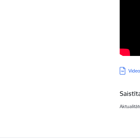
Lejupielā
Video
Saistī
Aktualitāt