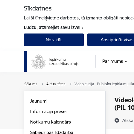
Pāriet uz lapas saturu
Sīkdatnes
Lai šī tīmekļvietne darbotos, tā izmanto obligāti nepiec
Lūdzu, atzīmējiet savu izvēli:
Noraidīt
Apstiprināt visas
Par mums
Sākums
Aktualitātes
Videolekcija - Publisko iepirkumu li
Videol
Jaunumi
(PIL 1
Informācija presei
Atska
Notikumu kalendārs
Sabiedrības līdzdalība