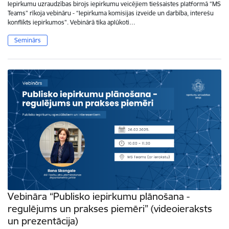
Iepirkumu uzraudzības birojs iepirkumu veicējiem tiešsaistes platformā “MS
Teams” rīkoja vebināru - “Iepirkuma komisijas izveide un darbība, interešu
konflikts iepirkumos". Vebinārā tika aplūkoti…
Seminārs
Vebināra “Publisko iepirkumu plānošana -
regulējums un prakses piemēri” (videoieraksts
un prezentācija)