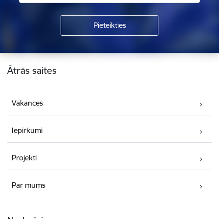
Kājene
Ātrās saites
Vakances
Iepirkumi
Projekti
Par mums