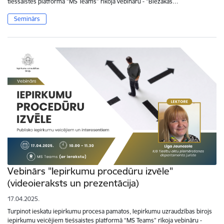
tiešsaistes platformā “MS Teams” rīkoja vebināru - "Biežākās…
Seminārs
Vebinārs "Iepirkumu procedūru izvēle"
(videoieraksts un prezentācija)
17.04.2025.
Turpinot ieskatu iepirkumu procesa pamatos, Iepirkumu uzraudzības birojs
iepirkumu veicējiem tiešsaistes platformā “MS Teams” rīkoja vebināru -