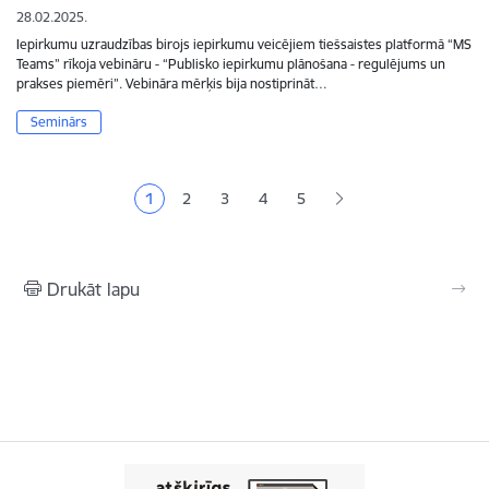
28.02.2025.
Iepirkumu uzraudzības birojs iepirkumu veicējiem tiešsaistes platformā “MS
Teams” rīkoja vebināru - “Publisko iepirkumu plānošana - regulējums un
prakses piemēri”. Vebināra mērķis bija nostiprināt…
Seminārs
Lapošana
1
2
3
4
5
Pašreizējā lapa
Lapa
Lapa
Lapa
Lapa
Drukāt lapu