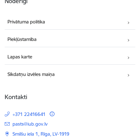
Noderīgi
Privātuma politika
Piekļūstamība
Lapas karte
Sīkdatņu izvēles maiņa
Kontakti
+371 22416641
E-pasts:
pasts@iub.gov.lv
Smilšu iela 1, Rīga, LV-1919