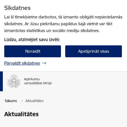
Pāriet uz lapas saturu
Sīkdatnes
Spied
lai meklētu
Enter
Lai šī tīmekļvietne darbotos, tā izmanto obligāti nepieciešamās
sīkdatnes. Ar Jūsu piekrišanu papildus šajā vietnē var tikt
izmantotas statistikas un sociālo mediju sīkdatnes.
Lūdzu, atzīmējiet savu izvēli:
Noraidīt
Apstiprināt visas
Pārvaldīt sīkdatnes
Sākums
Aktualitātes
Aktualitātes