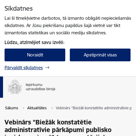
Pāriet uz lapas saturu
Sīkdatnes
Spied
lai meklētu
Enter
Lai šī tīmekļvietne darbotos, tā izmanto obligāti nepieciešamās
sīkdatnes. Ar Jūsu piekrišanu papildus šajā vietnē var tikt
izmantotas statistikas un sociālo mediju sīkdatnes.
Lūdzu, atzīmējiet savu izvēli:
Noraidīt
Apstiprināt visas
Pārvaldīt sīkdatnes
Sākums
Aktualitātes
Vebinārs "Biežāk konstatētie administratīvie pā
Vebinārs "Biežāk konstatētie
administratīvie pārkāpumi publisko