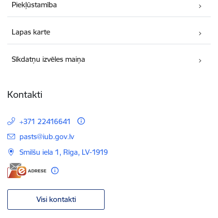
Piekļūstamība
Lapas karte
Sīkdatņu izvēles maiņa
Kontakti
+371 22416641
E-pasts:
pasts@iub.gov.lv
Smilšu iela 1, Rīga, LV-1919
Visi kontakti