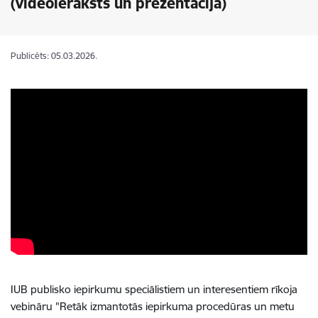
(videoieraksts un prezentācija)
Publicēts: 05.03.2026.
IUB publisko iepirkumu speciālistiem un interesentiem rīkoja
vebināru "Retāk izmantotās iepirkuma procedūras un metu