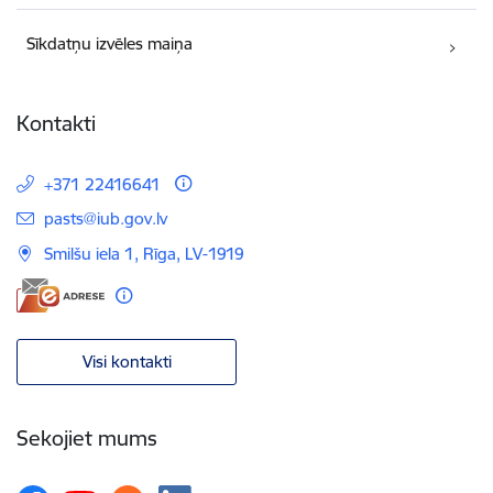
Sīkdatņu izvēles maiņa
Kontakti
+371 22416641
E-pasts:
pasts@iub.gov.lv
Smilšu iela 1, Rīga, LV-1919
Visi kontakti
Sekojiet mums