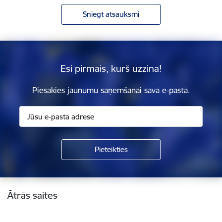
Sniegt atsauksmi
Esi pirmais, kurš uzzina!
Piesakies jaunumu saņemšanai savā e-pastā.
Kājene
Ātrās saites