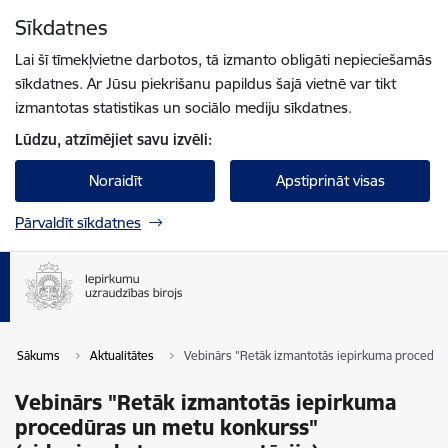
Pāriet uz lapas saturu
Sīkdatnes
Spied
lai meklētu
Enter
Lai šī tīmekļvietne darbotos, tā izmanto obligāti nepieciešamās
sīkdatnes. Ar Jūsu piekrišanu papildus šajā vietnē var tikt
izmantotas statistikas un sociālo mediju sīkdatnes.
Lūdzu, atzīmējiet savu izvēli:
Noraidīt
Apstiprināt visas
Pārvaldīt sīkdatnes
Sākums
Aktualitātes
Vebinārs "Retāk izmantotās iepirkuma procedūra
Vebinārs "Retāk izmantotās iepirkuma
procedūras un metu konkurss"