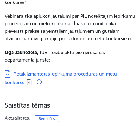
konkurss".
Vebinārā tika aplūkoti jautājumi par PIL noteiktajām iepirkumu
procedūrām un metu konkursu. Īpaša uzmanība tika
pievērsta praksē saņemtajiem jautājumiem un gūtajām
atziņām par divu pakāpju procedūrām un metu konkursiem.
Līga Jaunozola,
IUB Tiesību aktu piemērošanas
departamenta juriste:
Lejupielādēt:
Retāk izmantotās iepirkuma procedūras un metu
konkurss
Saistītas tēmas
Aktualitātes:
Seminārs