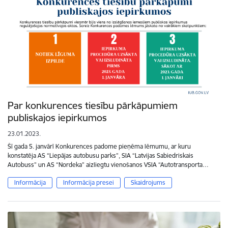
Par konkurences tiesību pārkāpumiem
publiskajos iepirkumos
23.01.2023.
Šī gada 5. janvārī Konkurences padome pieņēma lēmumu, ar kuru
konstatēja AS “Liepājas autobusu parks”, SIA “Latvijas Sabiedriskais
Autobuss” un AS “Nordeka” aizliegtu vienošanos VSIA “Autotransporta…
Informācija
Informācija presei
Skaidrojums