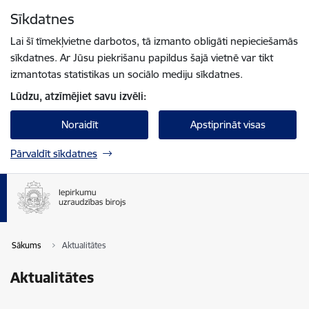
Pāriet uz lapas saturu
Sīkdatnes
Spied
lai meklētu
Enter
Lai šī tīmekļvietne darbotos, tā izmanto obligāti nepieciešamās
sīkdatnes. Ar Jūsu piekrišanu papildus šajā vietnē var tikt
izmantotas statistikas un sociālo mediju sīkdatnes.
Lūdzu, atzīmējiet savu izvēli:
Noraidīt
Apstiprināt visas
Pārvaldīt sīkdatnes
Sākums
Aktualitātes
Aktualitātes