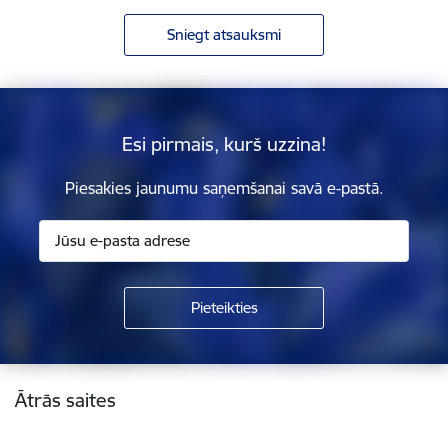
Sniegt atsauksmi
Esi pirmais, kurš uzzina!
Piesakies jaunumu saņemšanai savā e-pastā.
Kājene
Ātrās saites