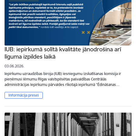
IUB: iepirkumā solītā kvalitāte jānodrošina arī
līguma izpildes laikā
03.06.2026.
Iepirkumu uzraudzības biroja (IUB) iesniegumu izskatīšanas komisija ir
pieņēmusi lēmumu Rīgas valstspilsētas pašvaldības Centrālās
administrācijas Iepirkumu pārvaldes rīkotajā iepirkumā “Ēdināšanas…
Informācija presei