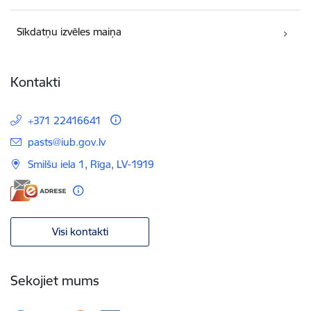
Sīkdatņu izvēles maiņa
Kontakti
+371 22416641
E-pasts:
pasts@iub.gov.lv
Smilšu iela 1, Rīga, LV-1919
Visi kontakti
Sekojiet mums