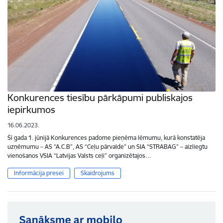
Konkurences tiesību pārkāpumi publiskajos
iepirkumos
16.06.2023.
Šī gada 1. jūnijā Konkurences padome pieņēma lēmumu, kurā konstatēja
uzņēmumu – AS “A.C.B”, AS “Ceļu pārvalde” un SIA “STRABAG” – aizliegtu
vienošanos VSIA “Latvijas Valsts ceļi” organizētajos…
Informācija presei
Skaidrojums