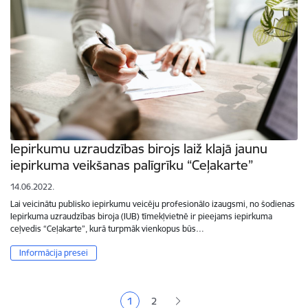
Iepirkumu uzraudzības birojs laiž klajā jaunu
iepirkuma veikšanas palīgrīku “Ceļakarte”
14.06.2022.
Lai veicinātu publisko iepirkumu veicēju profesionālo izaugsmi, no šodienas
Iepirkuma uzraudzības biroja (IUB) tīmekļvietnē ir pieejams iepirkuma
ceļvedis “Ceļakarte”, kurā turpmāk vienkopus būs…
Informācija presei
Lapošana
1
2
Pašreizējā lapa
Lapa