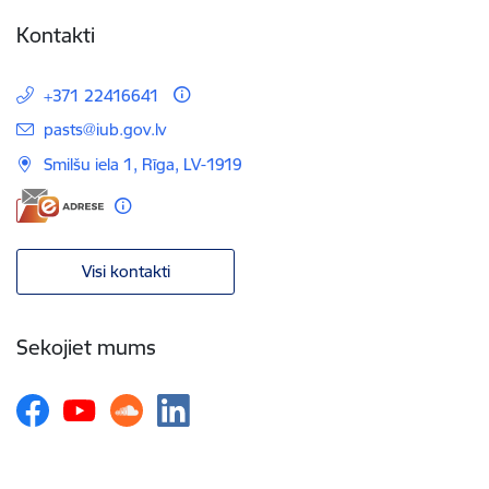
Kontakti
+371 22416641
E-pasts:
pasts@iub.gov.lv
Smilšu iela 1, Rīga, LV-1919
Visi kontakti
Sekojiet mums