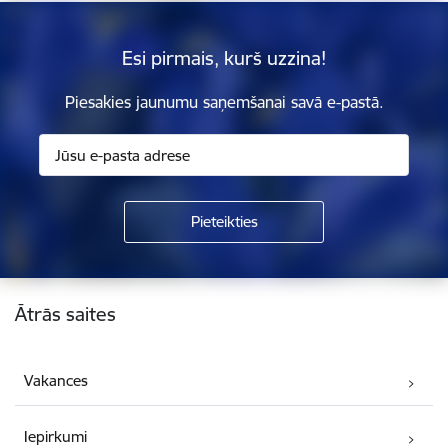
Esi pirmais, kurš uzzina!
Piesakies jaunumu saņemšanai savā e-pastā.
Kājene
Ātrās saites
Vakances
Iepirkumi