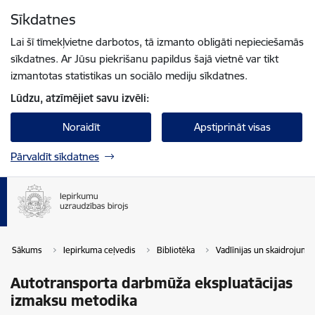
Pāriet uz lapas saturu
Sīkdatnes
Spied
lai meklētu
Enter
Lai šī tīmekļvietne darbotos, tā izmanto obligāti nepieciešamās
sīkdatnes. Ar Jūsu piekrišanu papildus šajā vietnē var tikt
izmantotas statistikas un sociālo mediju sīkdatnes.
Lūdzu, atzīmējiet savu izvēli:
Noraidīt
Apstiprināt visas
Pārvaldīt sīkdatnes
Sākums
Iepirkuma ceļvedis
Bibliotēka
Vadlīnijas un skaidrojumi
Autotransporta darbmūža ekspluatācijas
izmaksu metodika