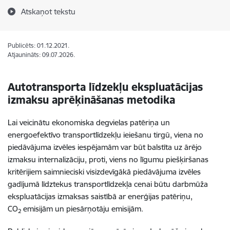
Atskaņot tekstu
Publicēts: 01.12.2021.
Atjaunināts: 09.07.2026.
Autotransporta līdzekļu ekspluatācijas
izmaksu aprēķināšanas metodika
Lai veicinātu ekonomiska degvielas patēriņa un
energoefektīvo transportlīdzekļu ieiešanu tirgū, viena no
piedāvājuma izvēles iespējamām var būt balstīta uz ārējo
izmaksu internalizāciju, proti, viens no līgumu piešķiršanas
kritērijiem saimnieciski visizdevīgākā piedāvājuma izvēles
gadījumā līdztekus transportlīdzekļa cenai būtu darbmūža
ekspluatācijas izmaksas saistībā ar enerģijas patēriņu,
CO
emisijām un piesārņotāju emisijām.
2