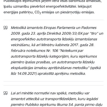
Publiskajos iepirkumos jāņem vērā visas darbmūža izmaksas,
īpašu uzmanību pievēršot energoefektivitātei. Iekļaujot
enerģijas patēriņu, CO
emisijas un piesārņotāju emisijas.
2
Metodikā izmantots Eiropas Parlamenta un Padomes
2009. gada 23. aprīļa Direktīvā 2009/33/EK par "tīro" un
energoefektīvo autotransporta līdzekļu izmantošanas
veicināšanu, kā arī Ministru kabineta 2017. gada 28.
februāra noteikumos Nr. 106 "Noteikumi par
autotransporta līdzekļu kategorijām, kuru iepirkumos
piemēro īpašas prasības, un autotransporta līdzekļu
ekspluatācijas izmaksu aprēķināšanas metodiku" (spēkā
līdz 14.09.2021) aprakstītā aprēķinu metodika.
Lai arī minētie normatīvi nav spēkā, metodiku var
izmantot attiecībā uz transportlīdzekļiem, kuru iegādei
piemēro Publisko iepirkumu likuma 54. panta pirmo daļu