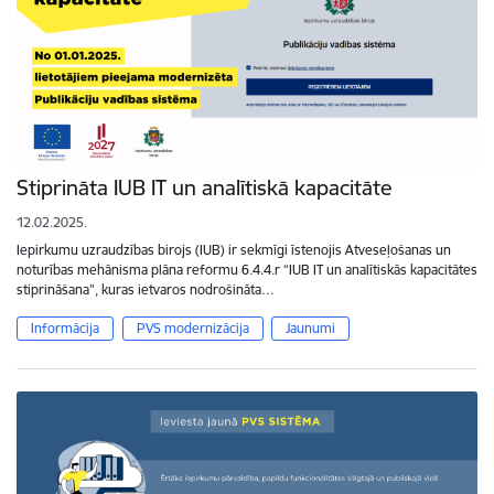
Stiprināta IUB IT un analītiskā kapacitāte
12.02.2025.
Iepirkumu uzraudzības birojs (IUB) ir sekmīgi īstenojis Atveseļošanas un
noturības mehānisma plāna reformu 6.4.4.r “IUB IT un analītiskās kapacitātes
stiprināšana”, kuras ietvaros nodrošināta…
Informācija
PVS modernizācija
Jaunumi