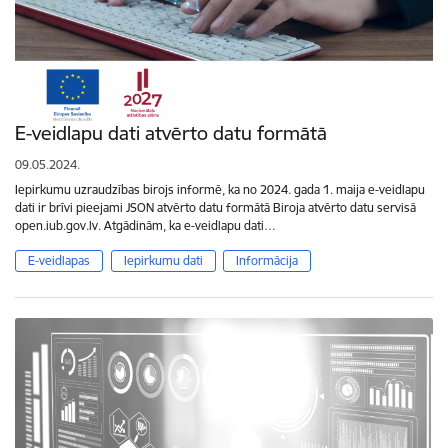
E-veidlapu dati atvērto datu formātā
09.05.2024.
Iepirkumu uzraudzības birojs informē, ka no 2024. gada 1. maija e-veidlapu
dati ir brīvi pieejami JSON atvērto datu formātā Biroja atvērto datu servisā
open.iub.gov.lv. Atgādinām, ka e-veidlapu dati…
E-veidlapas
Iepirkumu dati
Informācija