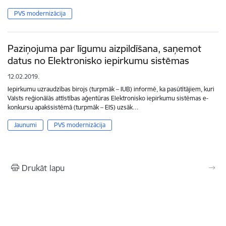
PVS modernizācija
Paziņojuma par līgumu aizpildīšana, saņemot
datus no Elektronisko iepirkumu sistēmas
12.02.2019.
Iepirkumu uzraudzības birojs (turpmāk – IUB) informē, ka pasūtītājiem, kuri
Valsts reģionālās attīstības aģentūras Elektronisko iepirkumu sistēmas e-
konkursu apakšsistēmā (turpmāk – EIS) uzsāk…
Jaunumi
PVS modernizācija
Drukāt lapu