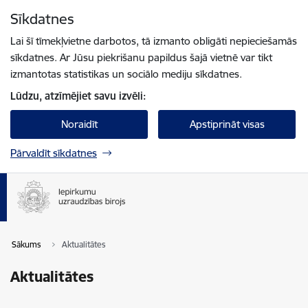
Pāriet uz lapas saturu
Sīkdatnes
Spied
lai meklētu
Enter
Lai šī tīmekļvietne darbotos, tā izmanto obligāti nepieciešamās
sīkdatnes. Ar Jūsu piekrišanu papildus šajā vietnē var tikt
izmantotas statistikas un sociālo mediju sīkdatnes.
Lūdzu, atzīmējiet savu izvēli:
Noraidīt
Apstiprināt visas
Pārvaldīt sīkdatnes
Sākums
Aktualitātes
Aktualitātes