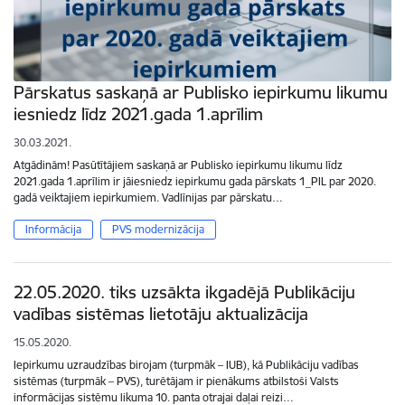
Pārskatus saskaņā ar Publisko iepirkumu likumu
iesniedz līdz 2021.gada 1.aprīlim
30.03.2021.
Atgādinām! Pasūtītājiem saskaņā ar Publisko iepirkumu likumu līdz
2021.gada 1.aprīlim ir jāiesniedz iepirkumu gada pārskats 1_PIL par 2020.
gadā veiktajiem iepirkumiem. Vadlīnijas par pārskatu…
Informācija
PVS modernizācija
22.05.2020. tiks uzsākta ikgadējā Publikāciju
vadības sistēmas lietotāju aktualizācija
15.05.2020.
Iepirkumu uzraudzības birojam (turpmāk – IUB), kā Publikāciju vadības
sistēmas (turpmāk – PVS), turētājam ir pienākums atbilstoši Valsts
informācijas sistēmu likuma 10. panta otrajai daļai reizi…