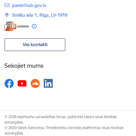
E-pasts:
pasts@iub.gov.lv
Smilšu iela 1, Rīga, LV-1919
Visi kontakti
Sekojiet mums
© 2026 Iepirkumu uzraudzības birojs, publicētā satura visas tiesības
aizsargātas.
© 2020 Valsts kanceleja, Tīmekļvietņu vienotās platformas visas tiesības
aizsargātas.