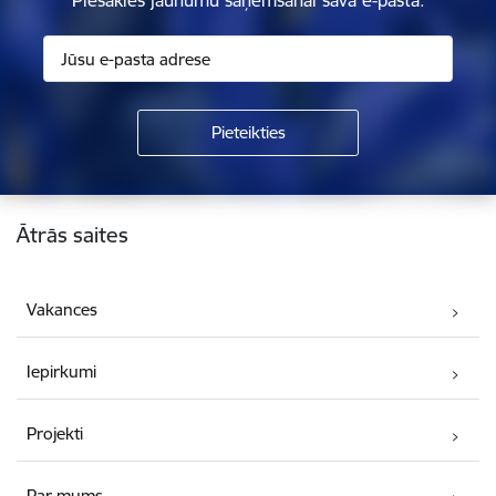
Piesakies jaunumu saņemšanai savā e-pastā.
Kājene
Ātrās saites
Vakances
Iepirkumi
Projekti
Par mums