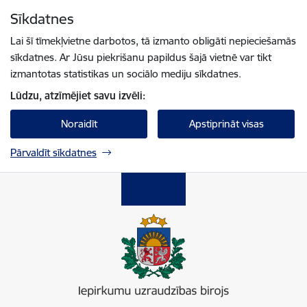
Pāriet uz lapas saturu
Sīkdatnes
Spied
lai meklētu
Enter
Lai šī tīmekļvietne darbotos, tā izmanto obligāti nepieciešamās
sīkdatnes. Ar Jūsu piekrišanu papildus šajā vietnē var tikt
izmantotas statistikas un sociālo mediju sīkdatnes.
Lūdzu, atzīmējiet savu izvēli:
Noraidīt
Apstiprināt visas
Pārvaldīt sīkdatnes
Iepirkumu uzraudzības birojs