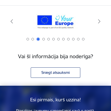
Vai šī informācija bija noderīga?
Sniegt atsauksmi
Esi pirmais, kurš uzzina!
Piesakies jaunumu saņemšanai savā e-pastā.