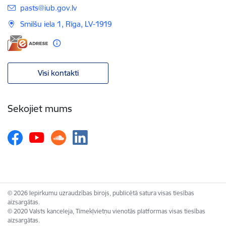
E-pasts:
pasts@iub.gov.lv
Smilšu iela 1, Rīga, LV-1919
Visi kontakti
Sekojiet mums
© 2026 Iepirkumu uzraudzības birojs, publicētā satura visas tiesības
aizsargātas.
© 2020 Valsts kanceleja, Tīmekļvietņu vienotās platformas visas tiesības
aizsargātas.