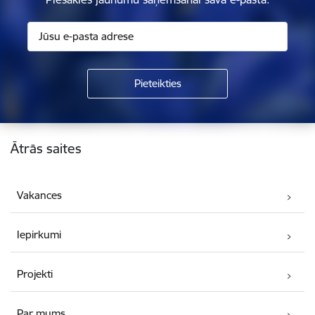
Kājene
Ātrās saites
Vakances
Iepirkumi
Projekti
Par mums