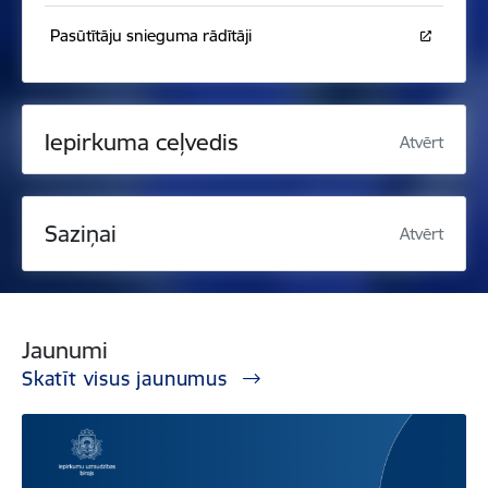
Pasūtītāju snieguma rādītāji
Iepirkuma ceļvedis
Atvērt
Saziņai
Atvērt
Jaunumi
Skatīt visus jaunumus