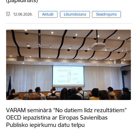
12.06.2026.
Aktuāli
Likumdošana
Skaidrojums
VARAM seminārā “No datiem līdz rezultātiem”
OECD iepazīstina ar Eiropas Savienības
Publisko iepirkumu datu telpu