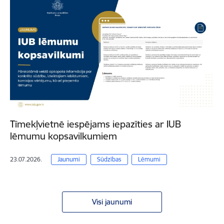
Tīmekļvietnē iespējams iepazīties ar IUB
lēmumu kopsavilkumiem
23.07.2026.
Jaunumi
Sūdzības
Lēmumi
Visi jaunumi