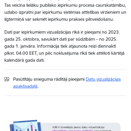
Tas veicina lielāku publisko iepirkumu procesa caurskatāmību,
uzlabo izpratni par iepirkumu sistēmas attīstības virzieniem un
ilgtermiņā var sekmēt iepirkumu prakses pilnveidošanu.
Dati par iepirkumiem vizualizācijas rīkā ir pieejami no 2023.
gada 25. oktobra, savukārt dati par sūdzībām – no 2025.
gada 1. janvāra. Informācija tiek atjaunota reizi diennaktī
plkst. 04.00 EET, un pēc noklusējuma rīkā tiek attēloti kārtējā
kalendārā gada dati.
Pasūtītāju snieguma rādītāji
pieejami
Datu vizualizācijas
apakšsadaļā
.