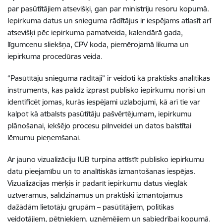
par pasūtītājiem atsevišķi, gan par ministriju resoru kopumā.
Iepirkuma datus un snieguma rādītājus ir iespējams atlasīt arī
atsevišķi pēc iepirkuma pamatveida, kalendārā gada,
līgumcenu sliekšņa, CPV koda, piemērojamā likuma un
iepirkuma procedūras veida.
“Pasūtītāju snieguma rādītāji” ir veidoti kā praktisks analītikas
instruments, kas palīdz izprast publisko iepirkumu norisi un
identificēt jomas, kurās iespējami uzlabojumi, kā arī tie var
kalpot kā atbalsts pasūtītāju pašvērtējumam, iepirkumu
plānošanai, iekšējo procesu pilnveidei un datos balstītai
lēmumu pieņemšanai.
Ar jauno vizualizāciju IUB turpina attīstīt publisko iepirkumu
datu pieejamību un to analītiskās izmantošanas iespējas.
Vizualizācijas mērķis ir padarīt iepirkumu datus vieglāk
uztveramus, salīdzināmus un praktiski izmantojamus
dažādām lietotāju grupām – pasūtītājiem, politikas
veidotājiem, pētniekiem, uzņēmējiem un sabiedrībai kopumā.