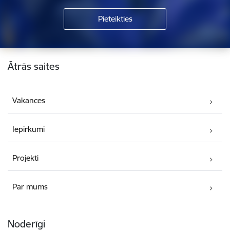
Kājene
Ātrās saites
Vakances
Iepirkumi
Projekti
Par mums
Noderīgi