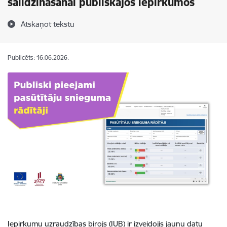
salīdzināšanai publiskajos iepirkumos
Atskaņot tekstu
Publicēts: 16.06.2026.
Iepirkumu uzraudzības birojs (IUB) ir izveidojis jaunu datu