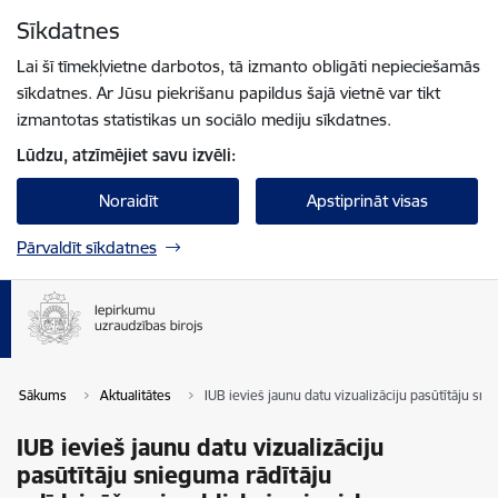
Pāriet uz lapas saturu
Sīkdatnes
Spied
lai meklētu
Enter
Lai šī tīmekļvietne darbotos, tā izmanto obligāti nepieciešamās
sīkdatnes. Ar Jūsu piekrišanu papildus šajā vietnē var tikt
izmantotas statistikas un sociālo mediju sīkdatnes.
Lūdzu, atzīmējiet savu izvēli:
Noraidīt
Apstiprināt visas
Pārvaldīt sīkdatnes
Sākums
Aktualitātes
IUB ievieš jaunu datu vizualizāciju pasūtītāju sn
IUB ievieš jaunu datu vizualizāciju
pasūtītāju snieguma rādītāju