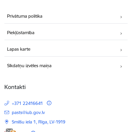
Privātuma politika
Piekļūstamība
Lapas karte
Sīkdatņu izvēles maiņa
Kontakti
+371 22416641
E-pasts:
pasts@iub.gov.lv
Smilšu iela 1, Rīga, LV-1919