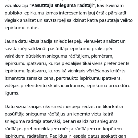
vizualizāciju
“Pasūtītāju snieguma rādītāji”
, kas ikvienam
publisko iepirkumu jomas interesentam ļauj ērtāk pārskatīt,
vieglāk analizēt un savstarpēji salīdzināt katra pasūtītāja veikto
iepirkumu datus.
Jaunā datu vizualizācija sniedz iespēju vienuviet analizēt un
savstarpēji salīdzināt pasūtītāju iepirkumu praksi pēc
vairākiem būtiskiem snieguma rādītājiem, piemēram,
iepirkumu īpatsvaru, kuros piedalījies tikai viens pretendents,
iepirkumu īpatsvaru, kuros kā vienīgais vērtēšanas kritērijs
izmantota zemākā cena, pārtraukto iepirkumu īpatsvars,
vidējais pretendentu skaits iepirkumos, iepirkuma procedūru
ilgums.
Datu vizualizācijas rīks sniedz iespēju redzēt ne tikai katra
pasūtītāja snieguma rādītājus un ieņemto vietu katrā
snieguma rādītājā atsevišķi, bet arī salīdzināt snieguma
rādītājus pret noteiktajiem mērķa rādītājiem un kopējiem
iepirkumu rādītājiem. Papildus ir iespēja datus apskatīt gan