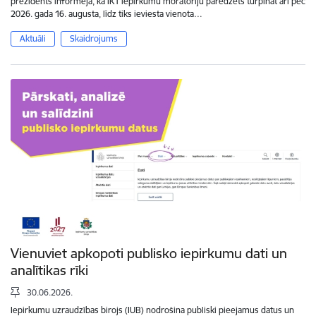
prezidents informēja, ka IKT iepirkumu moratoriju paredzēts turpināt arī pēc
2026. gada 16. augusta, līdz tiks ieviesta vienota…
Aktuāli
Skaidrojums
Vienuviet apkopoti publisko iepirkumu dati un
analītikas rīki
30.06.2026.
Iepirkumu uzraudzības birojs (IUB) nodrošina publiski pieejamus datus un