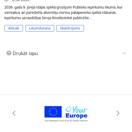
2026. gada 9. jūnijā stājās spēkā grozījumi Publisko iepirkumu likumā, kur
vienlaikus arī paredzēta atsevišķu normu pakāpeniska spēkā stāšanās.
Iepirkumu uzraudzības biroja tīmekļvietnē publicētie…
Aktuāli
Likumdošana
Skaidrojums
Drukāt lapu