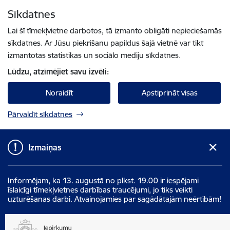
Pāriet uz lapas saturu
Sīkdatnes
Spied
lai meklētu
Enter
Lai šī tīmekļvietne darbotos, tā izmanto obligāti nepieciešamās
sīkdatnes. Ar Jūsu piekrišanu papildus šajā vietnē var tikt
izmantotas statistikas un sociālo mediju sīkdatnes.
Lūdzu, atzīmējiet savu izvēli:
Noraidīt
Apstiprināt visas
Pārvaldīt sīkdatnes
Izmaiņas
Informējam, ka 13. augustā no plkst. 19.00 ir iespējami
īslaicīgi tīmekļvietnes darbības traucējumi, jo tiks veikti
uzturēšanas darbi. Atvainojamies par sagādātajām neērtībām!