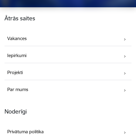
Kājene
Ātrās saites
Vakances
Iepirkumi
Projekti
Par mums
Noderīgi
Privātuma politika