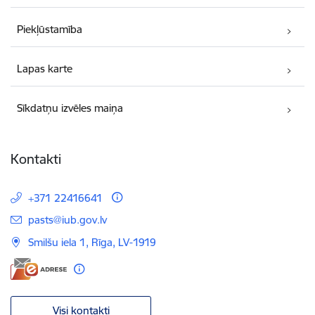
Piekļūstamība
Lapas karte
Sīkdatņu izvēles maiņa
Kontakti
+371 22416641
E-pasts:
pasts@iub.gov.lv
Smilšu iela 1, Rīga, LV-1919
Visi kontakti