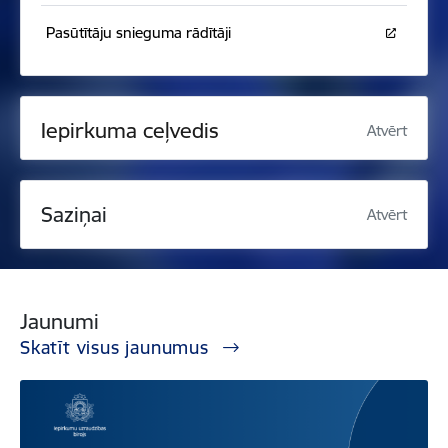
Pasūtītāju snieguma rādītāji
Iepirkuma ceļvedis
Atvērt
Saziņai
Atvērt
Jaunumi
Skatīt visus jaunumus