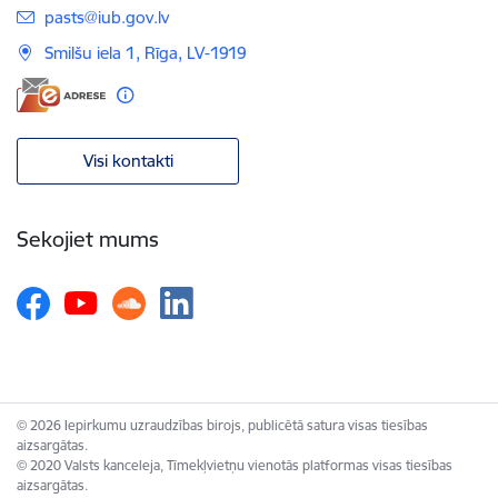
E-pasts:
pasts@iub.gov.lv
Smilšu iela 1, Rīga, LV-1919
Visi kontakti
Sekojiet mums
© 2026 Iepirkumu uzraudzības birojs, publicētā satura visas tiesības
aizsargātas.
© 2020 Valsts kanceleja, Tīmekļvietņu vienotās platformas visas tiesības
aizsargātas.