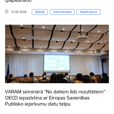
12.06.2026.
Aktuāli
Likumdošana
Skaidrojums
VARAM seminārā “No datiem līdz rezultātiem”
OECD iepazīstina ar Eiropas Savienības
Publisko iepirkumu datu telpu