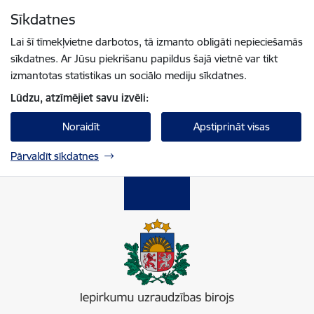
Pāriet uz lapas saturu
Sīkdatnes
Spied
lai meklētu
Enter
Lai šī tīmekļvietne darbotos, tā izmanto obligāti nepieciešamās
sīkdatnes. Ar Jūsu piekrišanu papildus šajā vietnē var tikt
izmantotas statistikas un sociālo mediju sīkdatnes.
Lūdzu, atzīmējiet savu izvēli:
Noraidīt
Apstiprināt visas
Pārvaldīt sīkdatnes
Iepirkumu uzraudzības birojs