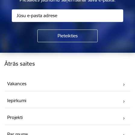
Kājene
Ātrās saites
Vakances
Iepirkumi
Projekti
Par mums