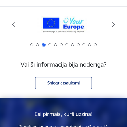
Vai šī informācija bija noderīga?
Sniegt atsauksmi
Esi pirmais, kurš uzzina!
Piesakies jaunumu saņemšanai savā e-pastā.