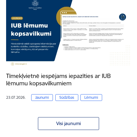
Tīmekļvietnē iespējams iepazīties ar IUB
lēmumu kopsavilkumiem
23.07.2026.
Jaunumi
Sūdzības
Lēmumi
Visi jaunumi