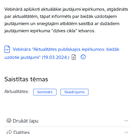
Vebinārā aplūkoti aktuālākie jautājumi iepirkumos, atgādināts
par aktualitātēm, tāpat informēts par biežāk uzdotajiem
jautājumiem un sniegtajām atbildēm saistībā ar dažādiem
jautājumiem iepirkuma “dzīves cikla” ietvaros.
Lejupielādēt:
Vebināra “Aktualitātes publiskajos iepirkumos: biežāk
uzdotie jautājumi” (19.03.2024.)
Saistītas tēmas
Aktualitātes:
Seminārs
Skaidrojums
Drukāt lapu
Dalīties