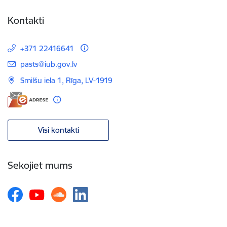
Kontakti
+371 22416641
E-pasts:
pasts@iub.gov.lv
Smilšu iela 1, Rīga, LV-1919
Visi kontakti
Sekojiet mums