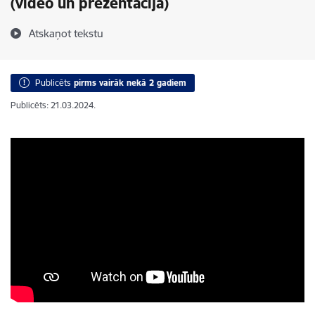
(video un prezentācija)
Atskaņot tekstu
Publicēts
pirms vairāk nekā 2 gadiem
Publicēts: 21.03.2024.