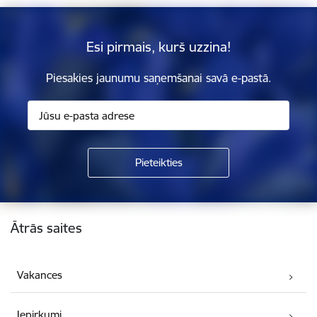
Esi pirmais, kurš uzzina!
Piesakies jaunumu saņemšanai savā e-pastā.
Kājene
Ātrās saites
Vakances
Iepirkumi