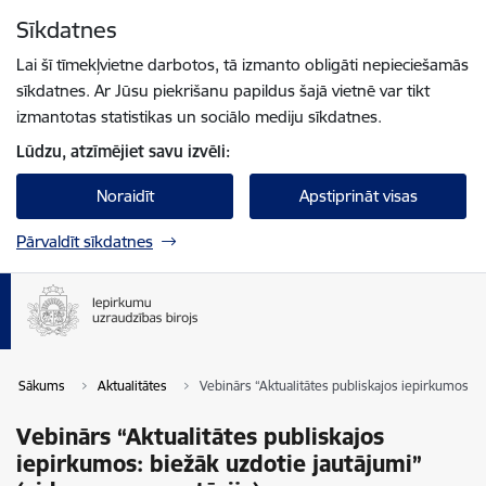
Pāriet uz lapas saturu
Sīkdatnes
Spied
lai meklētu
Enter
Lai šī tīmekļvietne darbotos, tā izmanto obligāti nepieciešamās
sīkdatnes. Ar Jūsu piekrišanu papildus šajā vietnē var tikt
izmantotas statistikas un sociālo mediju sīkdatnes.
Lūdzu, atzīmējiet savu izvēli:
Noraidīt
Apstiprināt visas
Pārvaldīt sīkdatnes
Sākums
Aktualitātes
Vebinārs “Aktualitātes publiskajos iepirkumos: b
Vebinārs “Aktualitātes publiskajos
iepirkumos: biežāk uzdotie jautājumi”