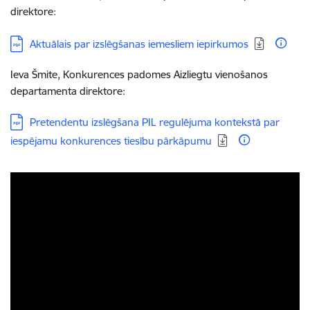
direktore:
Lejupielādēt:
Aktuālais par izslēgšanas iemesliem iepirkumos
Ieva Šmite, Konkurences padomes Aizliegtu vienošanos
departamenta direktore:
Lejupielādēt:
Pretendentu izslēgšana PIL regulējuma kontekstā par
iespējamu konkurences tiesību pārkāpumu