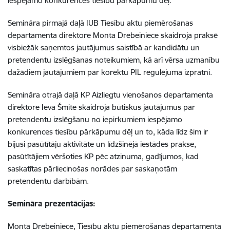
iespējamo konkurences tiesību pārkāpumu dēļ.
Semināra pirmajā daļā IUB Tiesību aktu piemērošanas
departamenta direktore Monta Drebeiniece skaidroja praksē
visbiežāk saņemtos jautājumus saistībā ar kandidātu un
pretendentu izslēgšanas noteikumiem, kā arī vērsa uzmanību
dažādiem jautājumiem par korektu PIL regulējuma izpratni.
Semināra otrajā daļā KP Aizliegtu vienošanos departamenta
direktore Ieva Šmite skaidroja būtiskus jautājumus par
pretendentu izslēgšanu no iepirkumiem iespējamo
konkurences tiesību pārkāpumu dēļ un to, kāda līdz šim ir
bijusi pasūtītāju aktivitāte un līdzšinējā iestādes prakse,
pasūtītājiem vēršoties KP pēc atzinuma, gadījumos, kad
saskatītas pārliecinošas norādes par saskaņotām
pretendentu darbībām.
Semināra prezentācijas:
Monta Drebeiniece, Tiesību aktu piemērošanas departamenta