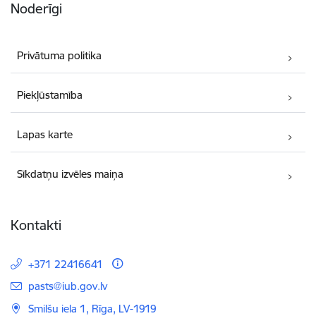
Noderīgi
Privātuma politika
Piekļūstamība
Lapas karte
Sīkdatņu izvēles maiņa
Kontakti
+371 22416641
E-pasts:
pasts@iub.gov.lv
Smilšu iela 1, Rīga, LV-1919