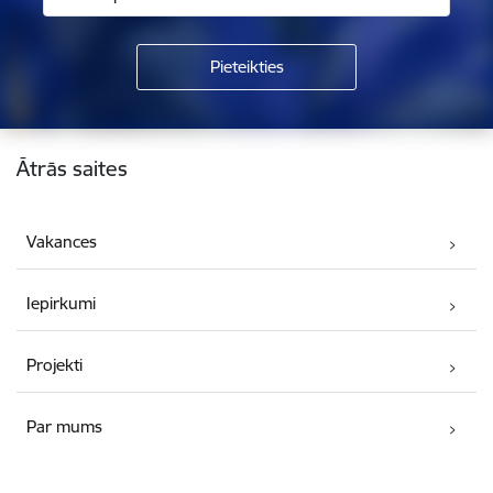
Kājene
Ātrās saites
Vakances
Iepirkumi
Projekti
Par mums