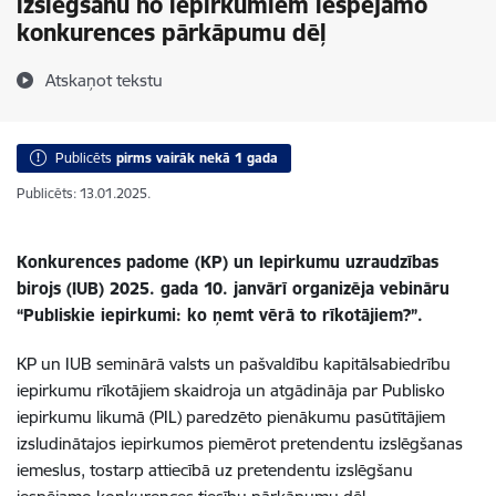
izslēgšanu no iepirkumiem iespējamo
konkurences pārkāpumu dēļ
Atskaņot tekstu
Publicēts
pirms vairāk nekā 1 gada
Publicēts: 13.01.2025.
Konkurences padome (KP) un Iepirkumu uzraudzības
birojs (IUB) 2025. gada 10. janvārī organizēja vebināru
“Publiskie iepirkumi: ko ņemt vērā to rīkotājiem?”.
KP un IUB seminārā valsts un pašvaldību kapitālsabiedrību
iepirkumu rīkotājiem skaidroja un atgādināja par Publisko
iepirkumu likumā (PIL) paredzēto pienākumu pasūtītājiem
izsludinātajos iepirkumos piemērot pretendentu izslēgšanas
iemeslus, tostarp attiecībā uz pretendentu izslēgšanu