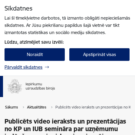
Pāriet uz lapas saturu
Sīkdatnes
Spied
lai meklētu
Enter
Lai šī tīmekļvietne darbotos, tā izmanto obligāti nepieciešamās
sīkdatnes. Ar Jūsu piekrišanu papildus šajā vietnē var tikt
izmantotas statistikas un sociālo mediju sīkdatnes.
Lūdzu, atzīmējiet savu izvēli:
Noraidīt
Apstiprināt visas
Pārvaldīt sīkdatnes
Sākums
Aktualitātes
Publicēts video ieraksts un prezentācijas no 
Publicēts video ieraksts un prezentācijas
no KP un IUB semināra par uzņēmumu