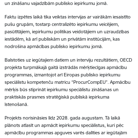
un zināšanu vajadzībām publisko iepirkumu jomā.
Faktu izpētes laikā tika veiktas intervijas ar vairākām iesaistīto
pušu grupām, tostarp centralizēto iepirkumu veicējiem,
pasūtītājiem, iepirkumu politikas veidotājiem un uzraudzības
iestādēm, kā arī publiskām un privātām institūcijām, kas
nodrošina apmācības publisko iepirkumu jomā.
Balstoties uz iegūtajiem datiem un interviju rezultātiem, OECD
projekta turpmākajā gaitā izstrādās mērķtiecīgas apmācību
programmas, izmantojot arī Eiropas publisko iepirkumu
speciālistu kompetenču matricu “ProcurCompEU”. Apmācību
mērķis būs stiprināt iepirkumu speciālistu zināšanas un
praktiskās prasmes stratēģiskā publiskā iepirkuma
īstenošanā.
Projekts norisināsies līdz 2028. gada augustam. Tā laikā
plānots atlasīt un apmācīt iepirkumu speciālistus, kuri pēc
apmācību programmas apguves varēs dalīties ar iegūtajām