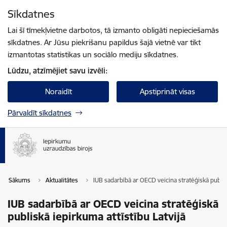
Pāriet uz lapas saturu
Sīkdatnes
Spied
lai meklētu
Enter
Lai šī tīmekļvietne darbotos, tā izmanto obligāti nepieciešamās
sīkdatnes. Ar Jūsu piekrišanu papildus šajā vietnē var tikt
izmantotas statistikas un sociālo mediju sīkdatnes.
Lūdzu, atzīmējiet savu izvēli:
Noraidīt
Apstiprināt visas
Pārvaldīt sīkdatnes
Sākums
Aktualitātes
IUB sadarbībā ar OECD veicina stratēģiskā publisk
IUB sadarbībā ar OECD veicina stratēģiskā
publiskā iepirkuma attīstību Latvijā