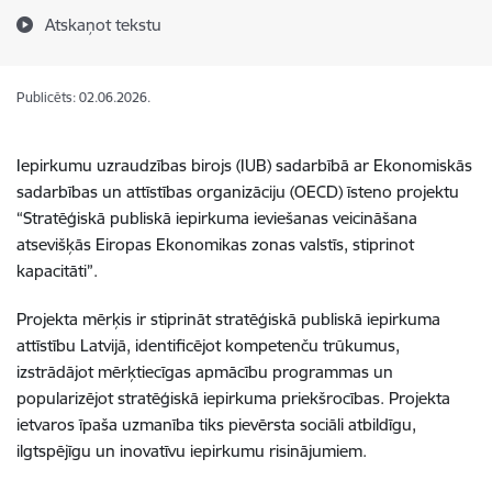
Atskaņot tekstu
Publicēts: 02.06.2026.
Iepirkumu uzraudzības birojs (IUB) sadarbībā ar Ekonomiskās
sadarbības un attīstības organizāciju (OECD) īsteno projektu
“Stratēģiskā publiskā iepirkuma ieviešanas veicināšana
atsevišķās Eiropas Ekonomikas zonas valstīs, stiprinot
kapacitāti”.
Projekta mērķis ir stiprināt stratēģiskā publiskā iepirkuma
attīstību Latvijā, identificējot kompetenču trūkumus,
izstrādājot mērķtiecīgas apmācību programmas un
popularizējot stratēģiskā iepirkuma priekšrocības. Projekta
ietvaros īpaša uzmanība tiks pievērsta sociāli atbildīgu,
ilgtspējīgu un inovatīvu iepirkumu risinājumiem.