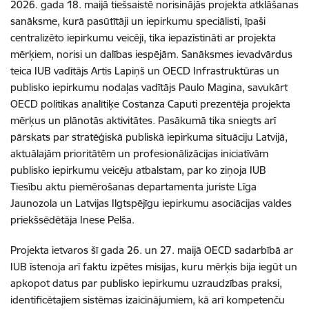
2026. gada 18. maijā tiešsaistē norisinājās projekta atklāšanas
sanāksme, kurā pasūtītāji un iepirkumu speciālisti, īpaši
centralizēto iepirkumu veicēji, tika iepazīstināti ar projekta
mērķiem, norisi un dalības iespējām. Sanāksmes ievadvārdus
teica IUB vadītājs Artis Lapiņš un OECD Infrastruktūras un
publisko iepirkumu nodaļas vadītājs Paulo Magina, savukārt
OECD politikas analītiķe Costanza Caputi prezentēja projekta
mērķus un plānotās aktivitātes. Pasākumā tika sniegts arī
pārskats par stratēģiskā publiskā iepirkuma situāciju Latvijā,
aktuālajām prioritātēm un profesionālizācijas iniciatīvām
publisko iepirkumu veicēju atbalstam, par ko ziņoja IUB
Tiesību aktu piemērošanas departamenta juriste Līga
Jaunozola un Latvijas Ilgtspējīgu iepirkumu asociācijas valdes
priekšsēdētāja Inese Pelša.
Projekta ietvaros šī gada 26. un 27. maijā OECD sadarbībā ar
IUB īstenoja arī faktu izpētes misijas, kuru mērķis bija iegūt un
apkopot datus par publisko iepirkumu uzraudzības praksi,
identificētajiem sistēmas izaicinājumiem, kā arī kompetenču