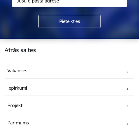
Kājene
Ātrās saites
Vakances
Iepirkumi
Projekti
Par mums