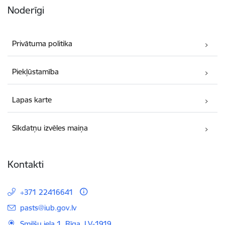
Noderīgi
Privātuma politika
Piekļūstamība
Lapas karte
Sīkdatņu izvēles maiņa
Kontakti
+371 22416641
E-pasts:
pasts@iub.gov.lv
Smilšu iela 1, Rīga, LV-1919