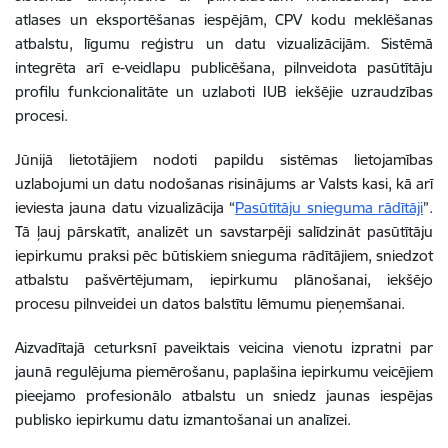
atlases un eksportēšanas iespējām, CPV kodu meklēšanas
atbalstu, līgumu reģistru un datu vizualizācijām. Sistēmā
integrēta arī e-veidlapu publicēšana, pilnveidota pasūtītāju
profilu funkcionalitāte un uzlaboti IUB iekšējie uzraudzības
procesi.
Jūnijā lietotājiem nodoti papildu sistēmas lietojamības
uzlabojumi un datu nodošanas risinājums ar Valsts kasi, kā arī
ieviesta jauna datu vizualizācija “
Pasūtītāju snieguma rādītāji
”.
Tā ļauj pārskatīt, analizēt un savstarpēji salīdzināt pasūtītāju
iepirkumu praksi pēc būtiskiem snieguma rādītājiem, sniedzot
atbalstu pašvērtējumam, iepirkumu plānošanai, iekšējo
procesu pilnveidei un datos balstītu lēmumu pieņemšanai.
Aizvadītajā ceturksnī paveiktais veicina vienotu izpratni par
jaunā regulējuma piemērošanu, paplašina iepirkumu veicējiem
pieejamo profesionālo atbalstu un sniedz jaunas iespējas
publisko iepirkumu datu izmantošanai un analīzei.