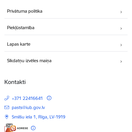
Privātuma politika
Piekļūstamība
Lapas karte
Sīkdatņu izvēles maiņa
Kontakti
+371 22416641
E-pasts:
pasts@iub.gov.lv
Smilšu iela 1, Rīga, LV-1919