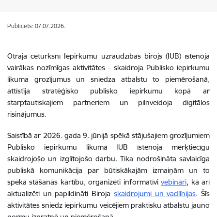
Publicēts: 07.07.2026.
Otrajā ceturksnī Iepirkumu uzraudzības birojs (IUB) īstenoja
vairākas nozīmīgas aktivitātes – skaidroja Publisko iepirkumu
likuma grozījumus un sniedza atbalstu to piemērošanā,
attīstīja stratēģisko publisko iepirkumu kopā ar
starptautiskajiem partneriem un pilnveidoja digitālos
risinājumus.
Saistībā ar 2026. gada 9. jūnijā spēkā stājušajiem grozījumiem
Publisko iepirkumu likumā IUB īstenoja mērķtiecīgu
skaidrojošo un izglītojošo darbu. Tika nodrošināta savlaicīga
publiskā komunikācija par būtiskākajām izmaiņām un to
spēkā stāšanās kārtību, organizēti informatīvi
vebināri
, kā arī
aktualizēti un papildināti Biroja
skaidrojumi un vadlīnijas
. Šīs
aktivitātes sniedz iepirkumu veicējiem praktisku atbalstu jauno
normu izpratnē un piemērošanā.