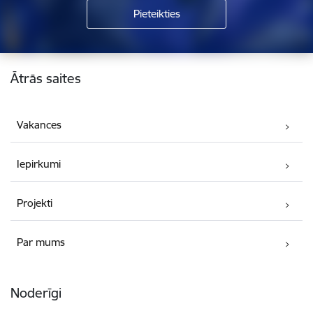
Kājene
Ātrās saites
Vakances
Iepirkumi
Projekti
Par mums
Noderīgi