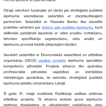
Otrajā ceturksnī turpinājās arī darbs pie stratēģiskā publiskā
iepirkuma veicināšanas sadarbībā ar starptautiskajiem
partneriem. Sadarbībā ar Pasaules Banku tika aizvadīts
praktisks seminārs par
datoru zaļo publisko iepirkumu
, kurā
dalībnieki padziļināti iepazinās ar vides prasību noteikšanu,
tehnisko specifikāciju sagatavošanu, datu analīzi un
iepirkumu procesā biežāk pieļautajām kļūdām.
Savukārt sadarbībā ar Ekonomiskās sadarbības un attīstības
organizāciju (OECD)
uzsākts projekts
iepirkumu speciālistu
kompetenču pilnveidei. Projekta ietvaros tiks apzinātas
profesionālās pilnveides vajadzības un izstrādātas
mērķtiecīgas apmācības, lai veicinātu stratēģiskā publiskā
iepirkuma plašāku izmantošanu Latvijā.
Šī gada 31. maijā noslēdzās Publikāciju vadības sistēmas
attīstības projekts. Tā ietvaros ieviesta jauna iepirkumu
sistēmas tīmekļvietne ar pilnveidotām meklēšanas, datu