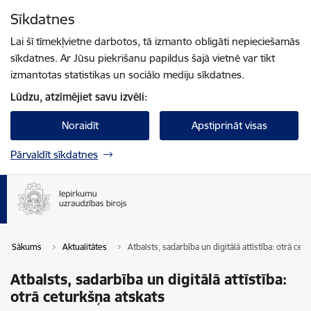
Pāriet uz lapas saturu
Sīkdatnes
Spied
lai meklētu
Enter
Lai šī tīmekļvietne darbotos, tā izmanto obligāti nepieciešamās
sīkdatnes. Ar Jūsu piekrišanu papildus šajā vietnē var tikt
izmantotas statistikas un sociālo mediju sīkdatnes.
Lūdzu, atzīmējiet savu izvēli:
Noraidīt
Apstiprināt visas
Pārvaldīt sīkdatnes
Sākums
Aktualitātes
Atbalsts, sadarbība un digitālā attīstība: otrā cet
Atbalsts, sadarbība un digitālā attīstība:
otrā ceturkšņa atskats