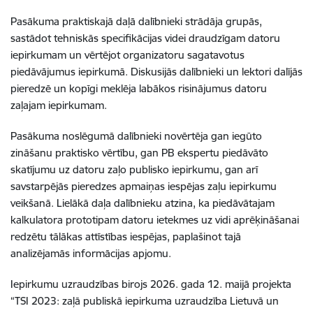
Pasākuma praktiskajā daļā dalībnieki strādāja grupās,
sastādot tehniskās specifikācijas videi draudzīgam datoru
iepirkumam un vērtējot organizatoru sagatavotus
piedāvājumus iepirkumā. Diskusijās dalībnieki un lektori dalījās
pieredzē un kopīgi meklēja labākos risinājumus datoru
zaļajam iepirkumam.
Pasākuma noslēgumā dalībnieki novērtēja gan iegūto
zināšanu praktisko vērtību, gan PB ekspertu piedāvāto
skatījumu uz datoru zaļo publisko iepirkumu, gan arī
savstarpējās pieredzes apmaiņas iespējas zaļu iepirkumu
veikšanā. Lielākā daļa dalībnieku atzina, ka piedāvātajam
kalkulatora prototipam datoru ietekmes uz vidi aprēķināšanai
redzētu tālākas attīstības iespējas, paplašinot tajā
analizējamās informācijas apjomu.
Iepirkumu uzraudzības birojs 2026. gada 12. maijā projekta
“TSI 2023: zaļā publiskā iepirkuma uzraudzība Lietuvā un