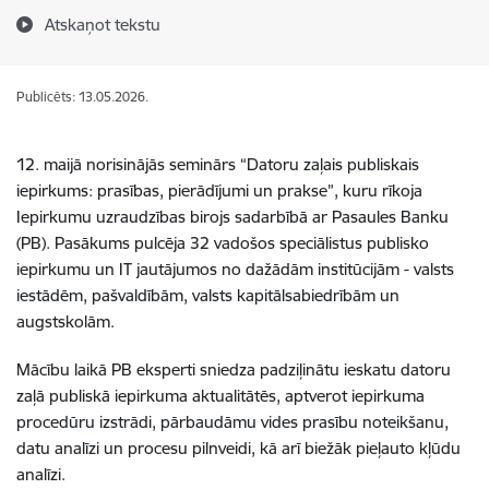
Atskaņot tekstu
Publicēts: 13.05.2026.
12. maijā norisinājās seminārs “Datoru zaļais publiskais
iepirkums: prasības, pierādījumi un prakse”, kuru rīkoja
Iepirkumu uzraudzības birojs sadarbībā ar Pasaules Banku
(PB). Pasākums pulcēja 32 vadošos speciālistus publisko
iepirkumu un IT jautājumos no dažādām institūcijām - valsts
iestādēm, pašvaldībām, valsts kapitālsabiedrībām un
augstskolām.
Mācību laikā PB eksperti sniedza padziļinātu ieskatu datoru
zaļā publiskā iepirkuma aktualitātēs, aptverot iepirkuma
procedūru izstrādi, pārbaudāmu vides prasību noteikšanu,
datu analīzi un procesu pilnveidi, kā arī biežāk pieļauto kļūdu
analīzi.