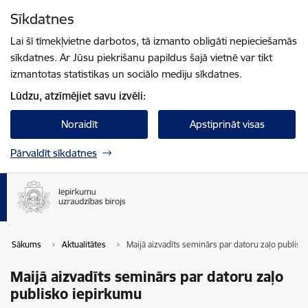
Pāriet uz lapas saturu
Sīkdatnes
Spied
lai meklētu
Enter
Lai šī tīmekļvietne darbotos, tā izmanto obligāti nepieciešamās
sīkdatnes. Ar Jūsu piekrišanu papildus šajā vietnē var tikt
izmantotas statistikas un sociālo mediju sīkdatnes.
Lūdzu, atzīmējiet savu izvēli:
Noraidīt
Apstiprināt visas
Pārvaldīt sīkdatnes
Sākums
Aktualitātes
Maijā aizvadīts seminārs par datoru zaļo publis
Maijā aizvadīts seminārs par datoru zaļo
publisko iepirkumu