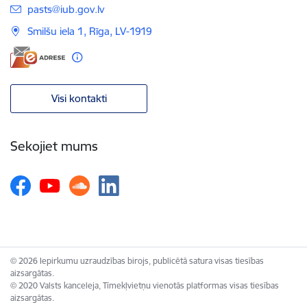
E-pasts:
pasts@iub.gov.lv
Smilšu iela 1, Rīga, LV-1919
Visi kontakti
Sekojiet mums
© 2026 Iepirkumu uzraudzības birojs, publicētā satura visas tiesības
aizsargātas.
© 2020 Valsts kanceleja, Tīmekļvietņu vienotās platformas visas tiesības
aizsargātas.