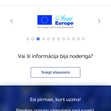
Vai šī informācija bija noderīga?
Sniegt atsauksmi
Esi pirmais, kurš uzzina!
Piesakies jaunumu saņemšanai savā e-pastā.