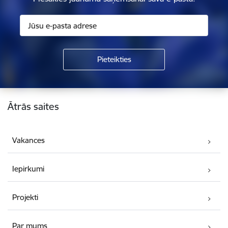
Kājene
Ātrās saites
Vakances
Iepirkumi
Projekti
Par mums