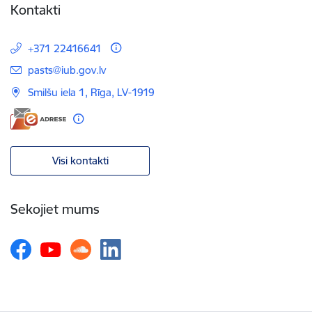
Kontakti
+371 22416641
E-pasts:
pasts@iub.gov.lv
Smilšu iela 1, Rīga, LV-1919
Visi kontakti
Sekojiet mums