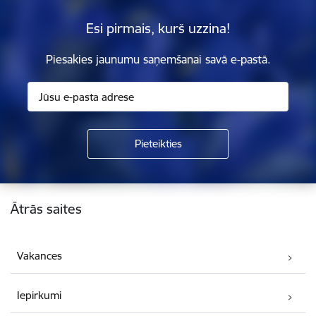
Esi pirmais, kurš uzzina!
Piesakies jaunumu saņemšanai savā e-pastā.
Kājene
Ātrās saites
Vakances
Iepirkumi