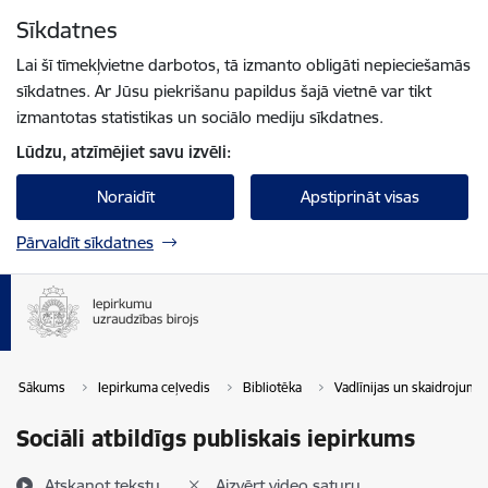
Pāriet uz lapas saturu
Sīkdatnes
Spied
lai meklētu
Enter
Lai šī tīmekļvietne darbotos, tā izmanto obligāti nepieciešamās
sīkdatnes. Ar Jūsu piekrišanu papildus šajā vietnē var tikt
izmantotas statistikas un sociālo mediju sīkdatnes.
Lūdzu, atzīmējiet savu izvēli:
Noraidīt
Apstiprināt visas
Pārvaldīt sīkdatnes
Sākums
Iepirkuma ceļvedis
Bibliotēka
Vadlīnijas un skaidrojumi
Sociāli atbildīgs publiskais iepirkums
Atskaņot tekstu
Aizvērt video saturu