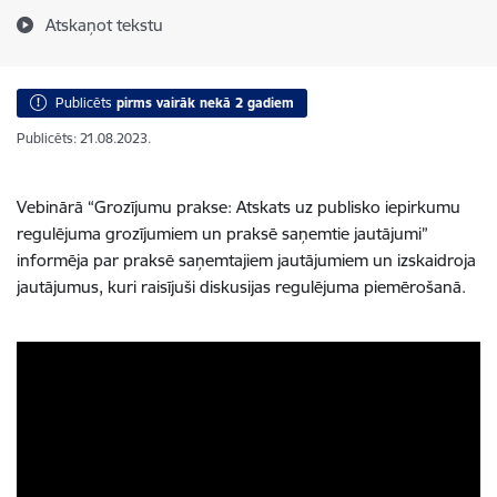
Atskaņot tekstu
Publicēts
pirms vairāk nekā 2 gadiem
Publicēts: 21.08.2023.
Vebinārā “Grozījumu prakse: Atskats uz publisko iepirkumu
regulējuma grozījumiem un praksē saņemtie jautājumi”
informēja par praksē saņemtajiem jautājumiem un izskaidroja
jautājumus, kuri raisījuši diskusijas regulējuma piemērošanā.