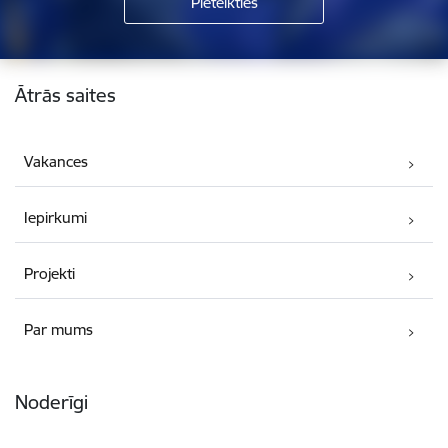
Kājene
Ātrās saites
Vakances
Iepirkumi
Projekti
Par mums
Noderīgi