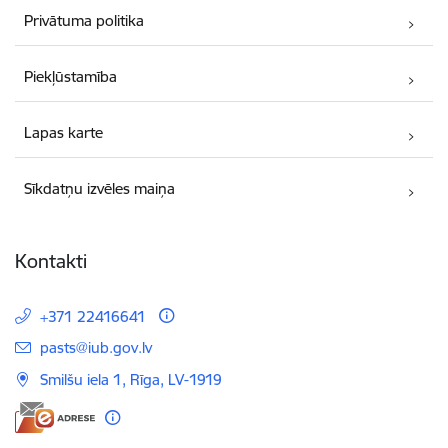
Privātuma politika
Piekļūstamība
Lapas karte
Sīkdatņu izvēles maiņa
Kontakti
+371 22416641
E-pasts:
pasts@iub.gov.lv
Smilšu iela 1, Rīga, LV-1919