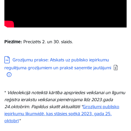
Piezīme:
Precizēts 2. un 30. slaids.
Lejupielādēt:
Grozījumu prakse: Atskats uz publisko iepirkumu
regulējuma grozījumiem un praksē saņemtie jautājumi
*
Videolekcijā noteiktā kārtība apspriedes veikšanai un līgumu
reģistra ierakstu veikšanai piemērojama līdz 2023.gada
24.oktobrim. Papildus skatīt aktualitāti "
Grozījumi publisko
iepirkumu likumvidē, kas stāsies spēkā 2023. gada 25.
oktobrī
"