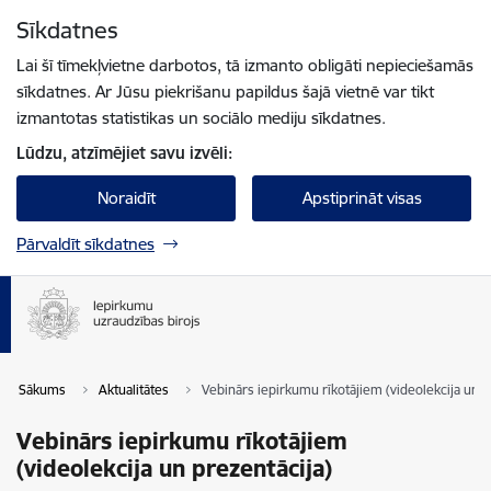
Pāriet uz lapas saturu
Sīkdatnes
Spied
lai meklētu
Enter
Lai šī tīmekļvietne darbotos, tā izmanto obligāti nepieciešamās
sīkdatnes. Ar Jūsu piekrišanu papildus šajā vietnē var tikt
izmantotas statistikas un sociālo mediju sīkdatnes.
Lūdzu, atzīmējiet savu izvēli:
Noraidīt
Apstiprināt visas
Pārvaldīt sīkdatnes
Sākums
Aktualitātes
Vebinārs iepirkumu rīkotājiem (videolekcija un p
Vebinārs iepirkumu rīkotājiem
(videolekcija un prezentācija)