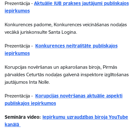
Prezentācija
-
Aktuālie IUB prakses jautājumi publiskajos
iepirkumos
Konkurences padome, Konkurences veicināšanas nodaļas
vecākā juriskonsulte Santa Logina.
Prezentācija -
Konkurences neitralitāte publiskajos
iepirkumos
Korupcijas novēršanas un apkarošanas birojs, Pirmās
pārvaldes Ceturtās nodaļas galvenā inspektore izglītošanas
jautājumos Inta Nolle.
Prezentācija -
Korupcijas novēršanas aktuālie aspekti
publiskajos iepirkumo
s
Semināra video:
Iepirkumu uzraudzības biroja YouTube
kanālā