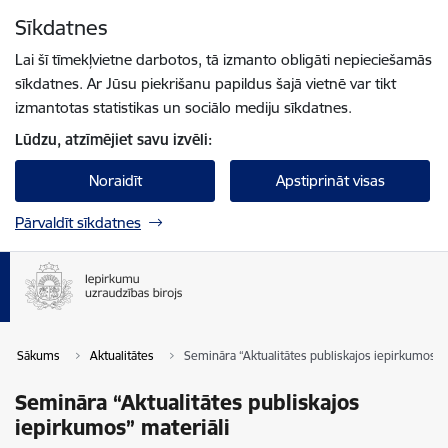
Pāriet uz lapas saturu
Sīkdatnes
Spied
lai meklētu
Enter
Lai šī tīmekļvietne darbotos, tā izmanto obligāti nepieciešamās
sīkdatnes. Ar Jūsu piekrišanu papildus šajā vietnē var tikt
izmantotas statistikas un sociālo mediju sīkdatnes.
Lūdzu, atzīmējiet savu izvēli:
Noraidīt
Apstiprināt visas
Pārvaldīt sīkdatnes
Sākums
Aktualitātes
Semināra “Aktualitātes publiskajos iepirkumos” m
Semināra “Aktualitātes publiskajos
iepirkumos” materiāli