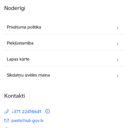
Noderīgi
Privātuma politika
Piekļūstamība
Lapas karte
Sīkdatņu izvēles maiņa
Kontakti
+371 22416641
E-pasts:
pasts@iub.gov.lv