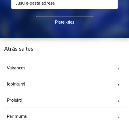
Kājene
Ātrās saites
Vakances
Iepirkumi
Projekti
Par mums