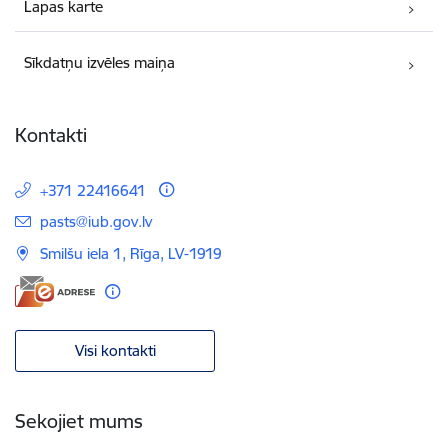
Lapas karte
Sīkdatņu izvēles maiņa
Kontakti
+371 22416641
E-pasts:
pasts@iub.gov.lv
Smilšu iela 1, Rīga, LV-1919
Visi kontakti
Sekojiet mums