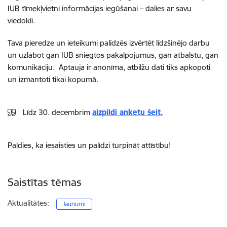
IUB tīmekļvietni informācijas iegūšanai – dalies ar savu
viedokli.
Tava pieredze un ieteikumi palīdzēs izvērtēt līdzšinējo darbu
un uzlabot gan IUB sniegtos pakalpojumus, gan atbalstu, gan
komunikāciju. Aptauja ir anonīma, atbilžu dati tiks apkopoti
un izmantoti tikai kopumā.
Līdz 30. decembrim
aizpildi anketu šeit.
Paldies, ka iesaisties un palīdzi turpināt attīstību!
Saistītas tēmas
Aktualitātes:
Jaunumi