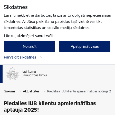
Pāriet uz lapas saturu
Sīkdatnes
Spied
lai meklētu
Enter
Lai šī tīmekļvietne darbotos, tā izmanto obligāti nepieciešamās
sīkdatnes. Ar Jūsu piekrišanu papildus šajā vietnē var tikt
izmantotas statistikas un sociālo mediju sīkdatnes.
Lūdzu, atzīmējiet savu izvēli:
Noraidīt
Apstiprināt visas
Pārvaldīt sīkdatnes
Sākums
Aktualitātes
Piedalies IUB klientu apmierinātības aptaujā 202
Piedalies IUB klientu apmierinātības
aptaujā 2025!