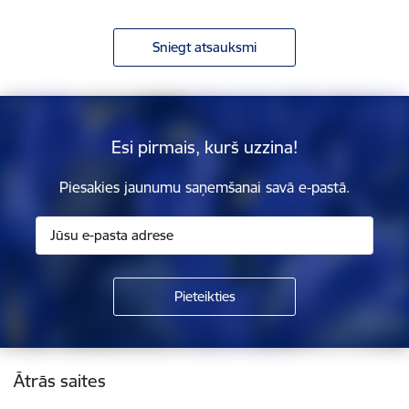
Sniegt atsauksmi
Esi pirmais, kurš uzzina!
Piesakies jaunumu saņemšanai savā e-pastā.
Kājene
Ātrās saites