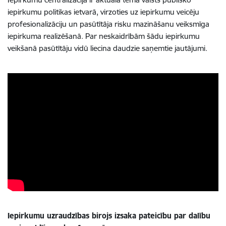
iepirkumu politikas ietvarā, virzoties uz iepirkumu veicēju
profesionalizāciju un pasūtītāja risku mazināšanu veiksmīga
iepirkuma realizēšanā. Par neskaidrībām šādu iepirkumu
veikšanā pasūtītāju vidū liecina daudzie saņemtie jautājumi.
Iepirkumu uzraudzības birojs izsaka pateicību par dalību