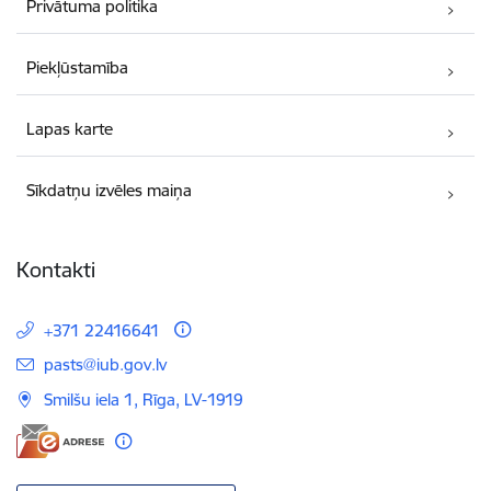
Privātuma politika
Piekļūstamība
Lapas karte
Sīkdatņu izvēles maiņa
Kontakti
+371 22416641
E-pasts:
pasts@iub.gov.lv
Smilšu iela 1, Rīga, LV-1919