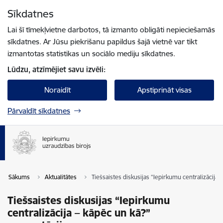
Pāriet uz lapas saturu
Sīkdatnes
Spied
lai meklētu
Enter
Lai šī tīmekļvietne darbotos, tā izmanto obligāti nepieciešamās
sīkdatnes. Ar Jūsu piekrišanu papildus šajā vietnē var tikt
izmantotas statistikas un sociālo mediju sīkdatnes.
Lūdzu, atzīmējiet savu izvēli:
Noraidīt
Apstiprināt visas
Pārvaldīt sīkdatnes
Sākums
Aktualitātes
Tiešsaistes diskusijas “Iepirkumu centralizācija 
Tiešsaistes diskusijas “Iepirkumu
centralizācija – kāpēc un kā?”