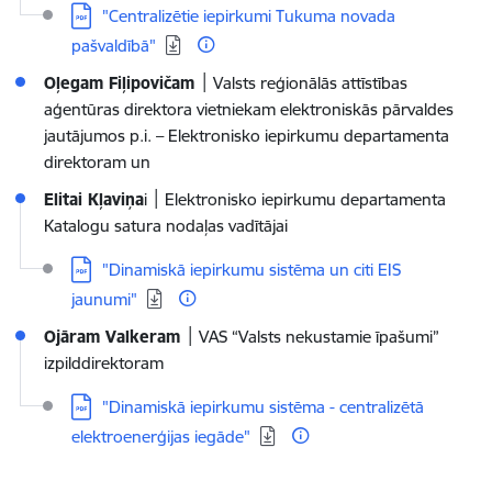
Lejupielādēt:
"Centralizētie iepirkumi Tukuma novada
pašvaldībā"
Oļegam Fiļipovičam
׀
Valsts reģionālās attīstības
aģentūras direktora vietniekam elektroniskās pārvaldes
jautājumos p.i. – Elektronisko iepirkumu departamenta
direktoram un
Elitai Kļaviņa
i ׀ Elektronisko iepirkumu departamenta
Katalogu satura nodaļas vadītājai
Lejupielādēt:
"Dinamiskā iepirkumu sistēma un citi EIS
jaunumi"
Ojāram Valkeram
׀
VAS “Valsts nekustamie īpašumi”
izpilddirektoram
Lejupielādēt:
"Dinamiskā iepirkumu sistēma - centralizētā
elektroenerģijas iegāde"