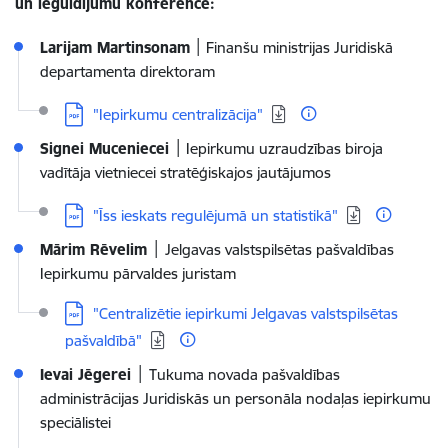
un ieguldījumu konferencē:
Larijam Martinsonam
׀ Finanšu ministrijas Juridiskā
departamenta direktoram
Lejupielādēt:
"Iepirkumu centralizācija"
Signei Muceniecei
׀
Iepirkumu uzraudzības biroja
vadītāja vietniecei stratēģiskajos jautājumos
Lejupielādēt:
"Īss ieskats regulējumā un statistikā"
Mārim Rēvelim
׀
Jelgavas valstspilsētas pašvaldības
Iepirkumu pārvaldes juristam
Lejupielādēt:
"Centralizētie iepirkumi Jelgavas valstspilsētas
pašvaldībā"
Ievai Jēgerei
׀
Tukuma novada pašvaldības
administrācijas Juridiskās un personāla nodaļas iepirkumu
speciālistei