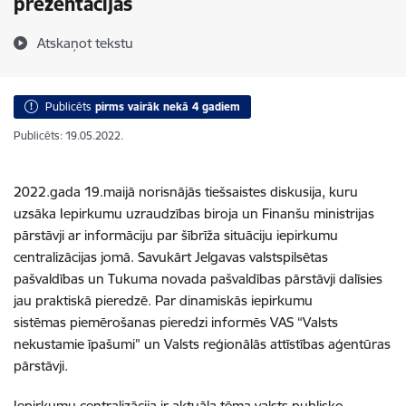
prezentācijas
Atskaņot tekstu
Publicēts
pirms vairāk nekā 4 gadiem
Publicēts: 19.05.2022.
2022.gada 19.maijā norisnājās tiešsaistes diskusija, kuru
uzsāka Iepirkumu uzraudzības biroja un Finanšu ministrijas
pārstāvji ar informāciju par šībrīža situāciju iepirkumu
centralizācijas jomā. Savukārt Jelgavas valstspilsētas
pašvaldības un Tukuma novada pašvaldības pārstāvji dalīsies
jau praktiskā pieredzē. Par dinamiskās iepirkumu
sistēmas piemērošanas pieredzi informēs VAS “Valsts
nekustamie īpašumi” un Valsts reģionālās attīstības aģentūras
pārstāvji.
Iepirkumu centralizācija ir aktuāla tēma valsts publisko