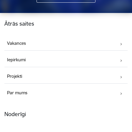
Kājene
Ātrās saites
Vakances
Iepirkumi
Projekti
Par mums
Noderīgi