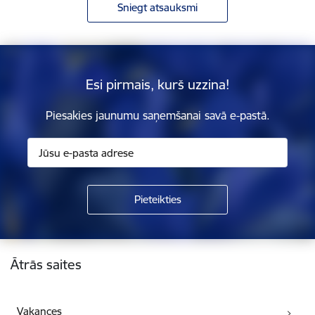
Sniegt atsauksmi
Esi pirmais, kurš uzzina!
Piesakies jaunumu saņemšanai savā e-pastā.
Kājene
Ātrās saites
Vakances