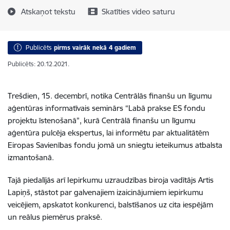
Atskaņot tekstu
Skatīties video saturu
Publicēts
pirms vairāk nekā 4 gadiem
Publicēts: 20.12.2021.
Trešdien, 15. decembrī, notika Centrālās finanšu un līgumu
aģentūras informatīvais seminārs “Labā prakse ES fondu
projektu īstenošanā”, kurā Centrālā finanšu un līgumu
aģentūra pulcēja ekspertus, lai informētu par aktualitātēm
Eiropas Savienības fondu jomā un sniegtu ieteikumus atbalsta
izmantošanā.
Tajā piedalījās arī Iepirkumu uzraudzības biroja vadītājs Artis
Lapiņš, stāstot par galvenajiem izaicinājumiem iepirkumu
veicējiem, apskatot konkurenci, balstīšanos uz cita iespējām
un reālus piemērus praksē.