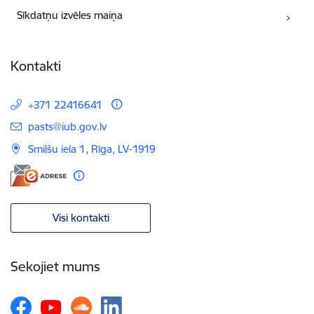
Sīkdatņu izvēles maiņa
Kontakti
+371 22416641
E-pasts:
pasts@iub.gov.lv
Smilšu iela 1, Rīga, LV-1919
Visi kontakti
Sekojiet mums