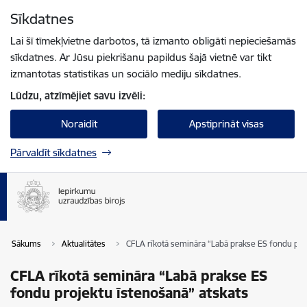
Pāriet uz lapas saturu
Sīkdatnes
Spied
lai meklētu
Enter
Lai šī tīmekļvietne darbotos, tā izmanto obligāti nepieciešamās
sīkdatnes. Ar Jūsu piekrišanu papildus šajā vietnē var tikt
izmantotas statistikas un sociālo mediju sīkdatnes.
Lūdzu, atzīmējiet savu izvēli:
Noraidīt
Apstiprināt visas
Pārvaldīt sīkdatnes
Sākums
Aktualitātes
CFLA rīkotā semināra “Labā prakse ES fondu pro
CFLA rīkotā semināra “Labā prakse ES
fondu projektu īstenošanā” atskats