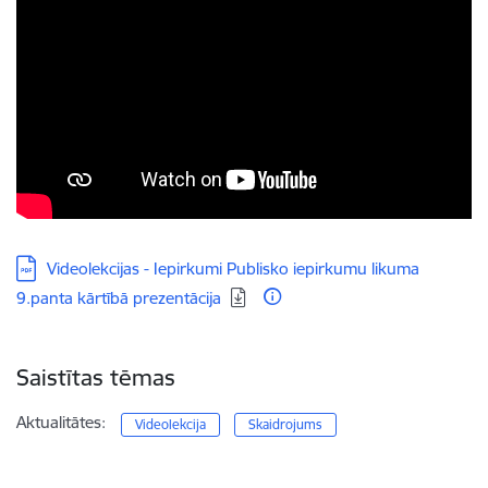
Lejupielādēt:
Videolekcijas - Iepirkumi Publisko iepirkumu likuma
9.panta kārtībā prezentācija
Saistītas tēmas
Aktualitātes:
Videolekcija
Skaidrojums