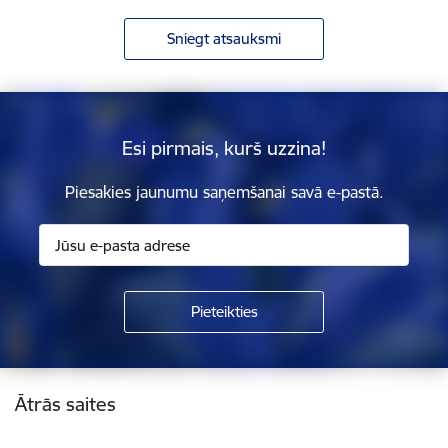
Sniegt atsauksmi
Esi pirmais, kurš uzzina!
Piesakies jaunumu saņemšanai savā e-pastā.
Kājene
Ātrās saites