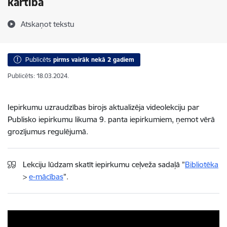
kārtībā
Atskaņot tekstu
Publicēts
pirms vairāk nekā 2 gadiem
Publicēts: 18.03.2024.
Iepirkumu uzraudzības birojs aktualizēja videolekciju par
Publisko iepirkumu likuma 9. panta iepirkumiem, ņemot vērā
grozījumus regulējumā.
Lekciju lūdzam skatīt iepirkumu ceļveža sadaļā ”
Bibliotēka
>
e-mācības
”.