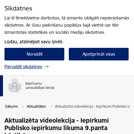
Pāriet uz lapas saturu
Sīkdatnes
Spied
lai meklētu
Enter
Lai šī tīmekļvietne darbotos, tā izmanto obligāti nepieciešamās
sīkdatnes. Ar Jūsu piekrišanu papildus šajā vietnē var tikt
izmantotas statistikas un sociālo mediju sīkdatnes.
Lūdzu, atzīmējiet savu izvēli:
Noraidīt
Apstiprināt visas
Pārvaldīt sīkdatnes
Sākums
Aktualitātes
Aktualizēta videolekcija - Iepirkumi Publisko iep
Aktualizēta videolekcija - Iepirkumi
Publisko iepirkumu likuma 9.panta