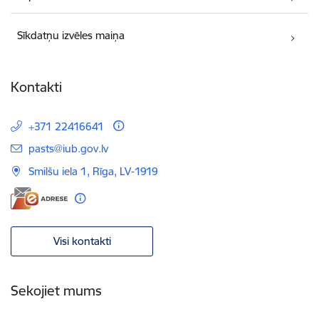
Sīkdatņu izvēles maiņa
Kontakti
+371 22416641
E-pasts:
pasts@iub.gov.lv
Smilšu iela 1, Rīga, LV-1919
Visi kontakti
Sekojiet mums