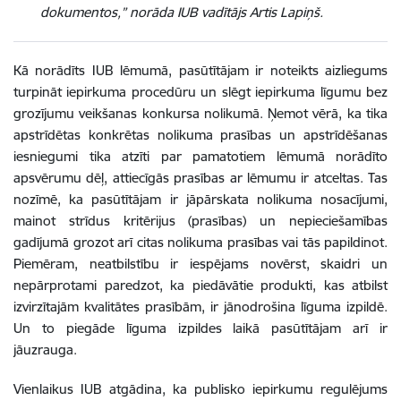
dokumentos,” norāda IUB vadītājs Artis Lapiņš.
Kā norādīts IUB lēmumā, pasūtītājam ir noteikts aizliegums
turpināt iepirkuma procedūru un slēgt iepirkuma līgumu bez
grozījumu veikšanas konkursa nolikumā. Ņemot vērā, ka tika
apstrīdētas konkrētas nolikuma prasības un apstrīdēšanas
iesniegumi tika atzīti par pamatotiem lēmumā norādīto
apsvērumu dēļ, attiecīgās prasības ar lēmumu ir atceltas. Tas
nozīmē, ka pasūtītājam ir jāpārskata nolikuma nosacījumi,
mainot strīdus kritērijus (prasības) un nepieciešamības
gadījumā grozot arī citas nolikuma prasības vai tās papildinot.
Piemēram, neatbilstību ir iespējams novērst, skaidri un
nepārprotami paredzot, ka piedāvātie produkti, kas atbilst
izvirzītajām kvalitātes prasībām, ir jānodrošina līguma izpildē.
Un to piegāde līguma izpildes laikā pasūtītājam arī ir
jāuzrauga.
Vienlaikus IUB atgādina, ka publisko iepirkumu regulējums