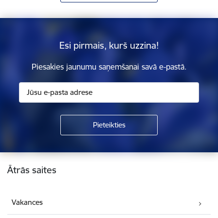
Esi pirmais, kurš uzzina!
Piesakies jaunumu saņemšanai savā e-pastā.
Kājene
Ātrās saites
Vakances