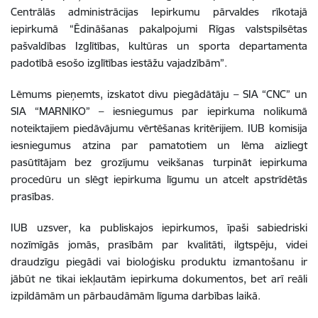
Centrālās administrācijas Iepirkumu pārvaldes rīkotajā
iepirkumā “Ēdināšanas pakalpojumi Rīgas valstspilsētas
pašvaldības Izglītības, kultūras un sporta departamenta
padotībā esošo izglītības iestāžu vajadzībām”.
Lēmums pieņemts, izskatot divu piegādātāju – SIA “CNC” un
SIA “MARNIKO” – iesniegumus par iepirkuma nolikumā
noteiktajiem piedāvājumu vērtēšanas kritērijiem. IUB komisija
iesniegumus atzina par pamatotiem un lēma aizliegt
pasūtītājam bez grozījumu veikšanas turpināt iepirkuma
procedūru un slēgt iepirkuma līgumu un atcelt apstrīdētās
prasības.
IUB uzsver, ka publiskajos iepirkumos, īpaši sabiedriski
nozīmīgās jomās, prasībām par kvalitāti, ilgtspēju, videi
draudzīgu piegādi vai bioloģisku produktu izmantošanu ir
jābūt ne tikai iekļautām iepirkuma dokumentos, bet arī reāli
izpildāmām un pārbaudāmām līguma darbības laikā.