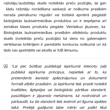
ražotāju/audzētāju skaits noteiktās preču pozīcijās, lai gan
šādu ražotāju norādīšana saskaņā ar nolikuma prasībām
nerada pienākumu regulāri vai būtiskā apmērā piegādāt
bioloģiskās lauksaimniecības produktus un ir iespējama arī
zemākas klases produktu piegāde. Vienlaikus jāuzsver, ka
Bioloģiskās lauksaimniecības prasībām atbilstošu produktu
skaits (noteiktās preču pozīcijās) kā viens no galvenajiem
vērtēšanas kritērijiem ir paredzēts konkursa nolikumā un kā
tāds nav apstrīdēts vai atcelts ar IUB lēmumu.
“Lai pēc būtības publiskajā iepirkumā īstenotu zaļā
publiskā iepirkuma principus, nepietiek ar to, ka
pretendents iesniedz apliecinājumus un dokumenti
formāli atbilst prasībām. Ja iepirkumā tiek prasīti noteikti
kvalitātes, ilgtspējas vai bioloģiskās pārtikas standarti,
pasūtītājam ir jāparedz mehānisms, kā nodrošināt un
pārbaudīt, ka šie standarti tiek ievēroti arī līguma izpildes
laikā. Pretējā gadījumā labie mērķi var palikt tikai