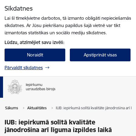
Pāriet uz lapas saturu
Sīkdatnes
Spied
lai meklētu
Enter
Lai šī tīmekļvietne darbotos, tā izmanto obligāti nepieciešamās
sīkdatnes. Ar Jūsu piekrišanu papildus šajā vietnē var tikt
izmantotas statistikas un sociālo mediju sīkdatnes.
Lūdzu, atzīmējiet savu izvēli:
Noraidīt
Apstiprināt visas
Pārvaldīt sīkdatnes
Sākums
Aktualitātes
IUB: iepirkumā solītā kvalitāte jānodrošina arī līg
IUB: iepirkumā solītā kvalitāte
jānodrošina arī līguma izpildes laikā