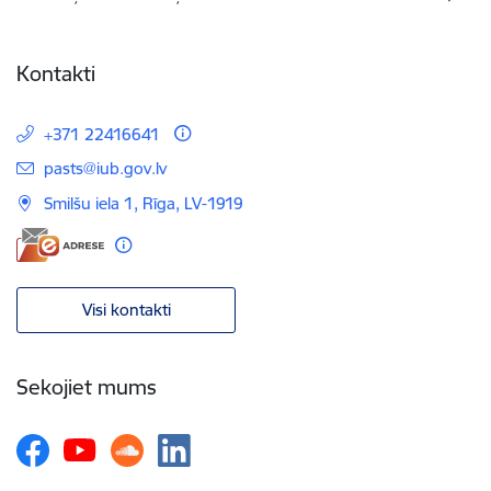
Kontakti
+371 22416641
E-pasts:
pasts@iub.gov.lv
Smilšu iela 1, Rīga, LV-1919
Visi kontakti
Sekojiet mums