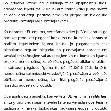
Šo principu iezīmē arī publiskajā telpā apspriestais skolu
ēdināšanas iepirkums, kurā iekļauti “zaļie” kritēriji, kas saistīti
ar videi draudzīgu pārtikas produktu piegādi un bioloģisko
produktu ražotāju vai audzētāju skaitu.
Kā norādīts IUB lēmumā, vērtēšanas kritērijs “Videi draudzīga
pārtikas produktu piegāde” konkursa nolikumā nav saistīts ar
reāliem ieguvumiem līguma izpildē, jo piegādātājam nav
pienākuma regulāri piegādāt no piedāvājumā norādītajiem
tuvākajiem ražotājiem vai audzētājiem un nolikums un līguma
projekts nenodrošina, ka vērtētais piegādes attālums faktiski
ir saistošs piegādes līguma izpildē. Tādējādi šāds kritērijs
nenodrošina saimnieciski visizdevīgākā piedāvājuma izvēli pēc
būtības un nenodrošina, ka tiks piegādāti piedāvājumā
norādīto audzētāju produkti.
Otrs apstrīdētais aspekts, kas vērtēts IUB lēmumā, saistīts tieši
ar izšķirošo piedāvājuma izvēles kritēriju vienāda novērtējuma
gadījumā - lielāks bioloģiskās lauksaimniecības produktu