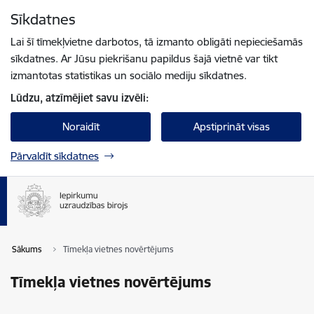
Pāriet uz lapas saturu
Sīkdatnes
Spied
lai meklētu
Enter
Lai šī tīmekļvietne darbotos, tā izmanto obligāti nepieciešamās
sīkdatnes. Ar Jūsu piekrišanu papildus šajā vietnē var tikt
izmantotas statistikas un sociālo mediju sīkdatnes.
Lūdzu, atzīmējiet savu izvēli:
Noraidīt
Apstiprināt visas
Pārvaldīt sīkdatnes
Sākums
Tīmekļa vietnes novērtējums
Tīmekļa vietnes novērtējums