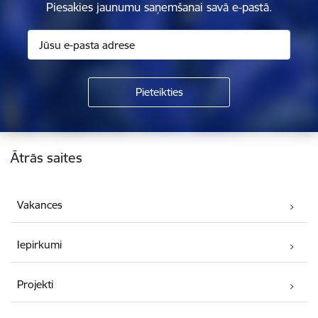
Piesakies jaunumu saņemšanai savā e-pastā.
Kājene
Ātrās saites
Vakances
Iepirkumi
Projekti