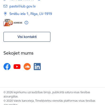
E-pasts:
pasts@iub.gov.lv
Smilšu iela 1, Rīga, LV-1919
Visi kontakti
Sekojiet mums
© 2026 Iepirkumu uzraudzības birojs, publicētā satura visas tiesības
aizsargātas.
© 2020 Valsts kanceleja, Tīmekļvietņu vienotās platformas visas tiesības
aizsargātas.