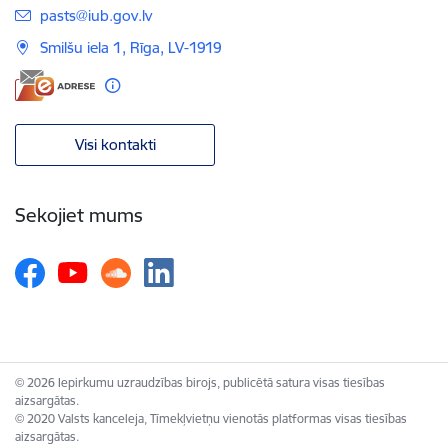
E-pasts:
pasts@iub.gov.lv
Smilšu iela 1, Rīga, LV-1919
Visi kontakti
Sekojiet mums
© 2026 Iepirkumu uzraudzības birojs, publicētā satura visas tiesības
aizsargātas.
© 2020 Valsts kanceleja, Tīmekļvietņu vienotās platformas visas tiesības
aizsargātas.