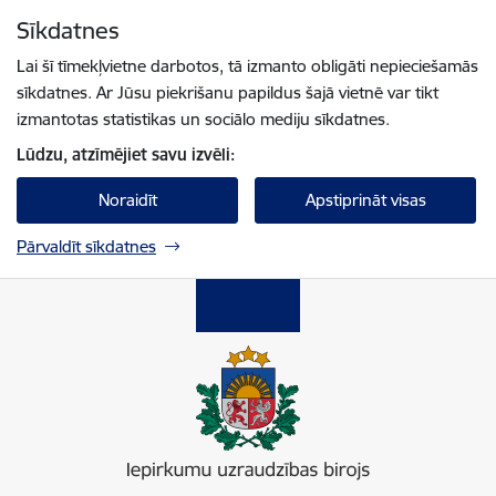
Pāriet uz lapas saturu
Sīkdatnes
Spied
lai meklētu
Enter
Lai šī tīmekļvietne darbotos, tā izmanto obligāti nepieciešamās
sīkdatnes. Ar Jūsu piekrišanu papildus šajā vietnē var tikt
izmantotas statistikas un sociālo mediju sīkdatnes.
Lūdzu, atzīmējiet savu izvēli:
Noraidīt
Apstiprināt visas
Pārvaldīt sīkdatnes
Iepirkumu uzraudzības birojs