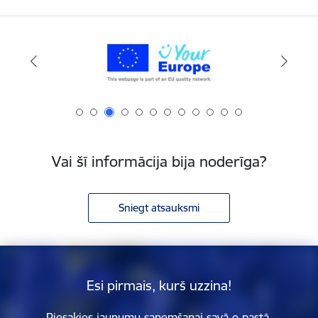
Vai šī informācija bija noderīga?
Sniegt atsauksmi
Esi pirmais, kurš uzzina!
Piesakies jaunumu saņemšanai savā e-pastā.