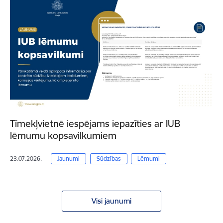
Tīmekļvietnē iespējams iepazīties ar IUB
lēmumu kopsavilkumiem
23.07.2026.
Jaunumi
Sūdzības
Lēmumi
Visi jaunumi