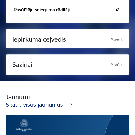
Pasūtītāju snieguma rādītāji
Iepirkuma ceļvedis
Atvērt
Saziņai
Atvērt
Jaunumi
Skatīt visus jaunumus