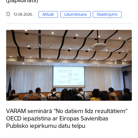
12.06.2026.
Aktuāli
Likumdošana
Skaidrojums
VARAM seminārā “No datiem līdz rezultātiem”
OECD iepazīstina ar Eiropas Savienības
Publisko iepirkumu datu telpu