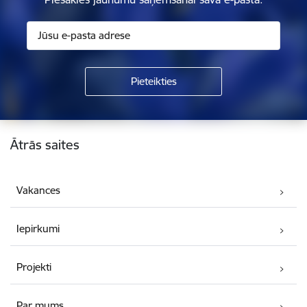
Kājene
Ātrās saites
Vakances
Iepirkumi
Projekti
Par mums