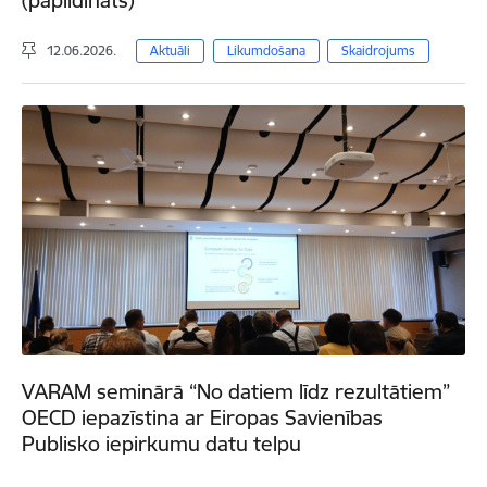
12.06.2026.
Aktuāli
Likumdošana
Skaidrojums
VARAM seminārā “No datiem līdz rezultātiem”
OECD iepazīstina ar Eiropas Savienības
Publisko iepirkumu datu telpu