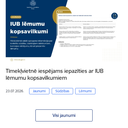
Tīmekļvietnē iespējams iepazīties ar IUB
lēmumu kopsavilkumiem
23.07.2026.
Jaunumi
Sūdzības
Lēmumi
Visi jaunumi