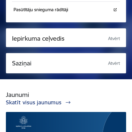
Pasūtītāju snieguma rādītāji
Iepirkuma ceļvedis
Atvērt
Saziņai
Atvērt
Jaunumi
Skatīt visus jaunumus