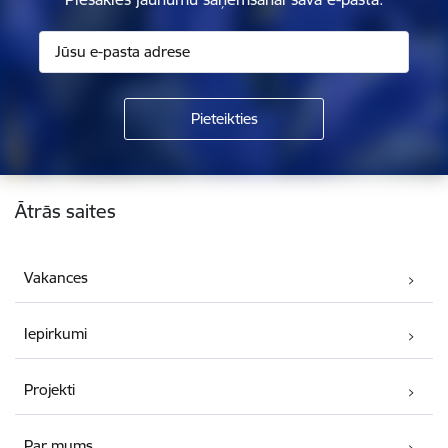
Kājene
Ātrās saites
Vakances
Iepirkumi
Projekti
Par mums