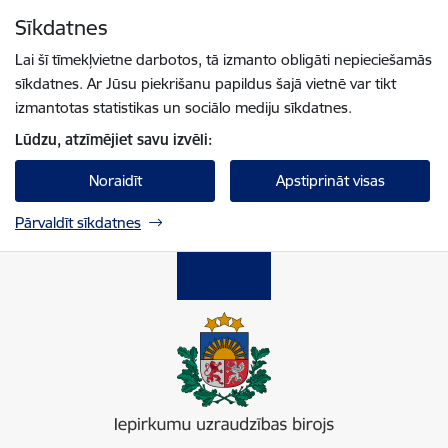
Pāriet uz lapas saturu
Sīkdatnes
Spied
lai meklētu
Enter
Lai šī tīmekļvietne darbotos, tā izmanto obligāti nepieciešamās
sīkdatnes. Ar Jūsu piekrišanu papildus šajā vietnē var tikt
izmantotas statistikas un sociālo mediju sīkdatnes.
Lūdzu, atzīmējiet savu izvēli:
Noraidīt
Apstiprināt visas
Pārvaldīt sīkdatnes
Iepirkumu uzraudzības birojs