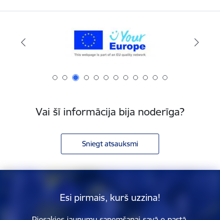
Vai šī informācija bija noderīga?
Sniegt atsauksmi
Esi pirmais, kurš uzzina!
Piesakies jaunumu saņemšanai savā e-pastā.