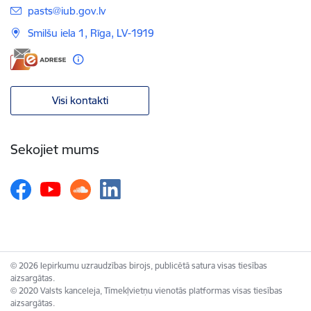
E-pasts:
pasts@iub.gov.lv
Smilšu iela 1, Rīga, LV-1919
Visi kontakti
Sekojiet mums
© 2026 Iepirkumu uzraudzības birojs, publicētā satura visas tiesības
aizsargātas.
© 2020 Valsts kanceleja, Tīmekļvietņu vienotās platformas visas tiesības
aizsargātas.