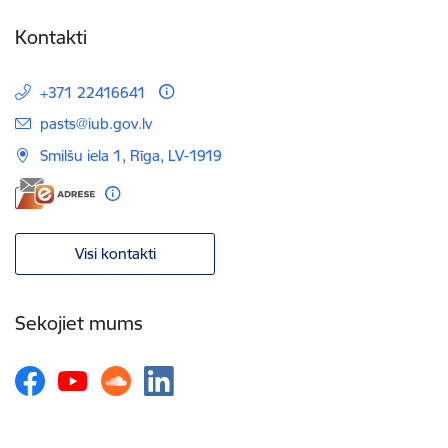
Kontakti
+371 22416641
E-pasts:
pasts@iub.gov.lv
Smilšu iela 1, Rīga, LV-1919
Visi kontakti
Sekojiet mums