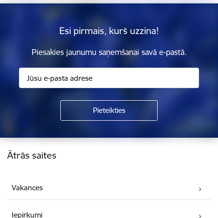
Esi pirmais, kurš uzzina!
Piesakies jaunumu saņemšanai savā e-pastā.
Kājene
Ātrās saites
Vakances
Iepirkumi