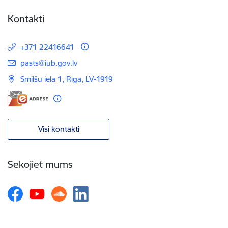
Kontakti
+371 22416641
E-pasts:
pasts@iub.gov.lv
Smilšu iela 1, Rīga, LV-1919
Visi kontakti
Sekojiet mums