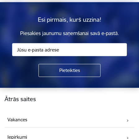
Esi pirmais, kurš uzzina!
Piesakies jaunumu saņemšanai savā e-pastā.
Kājene
Ātrās saites
Vakances
Iepirkumi