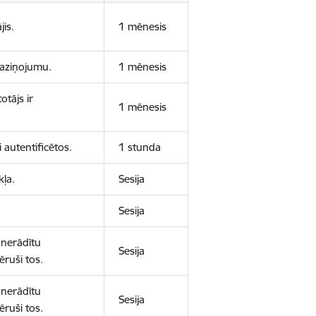
jis.
1 mēnesis
 paziņojumu.
1 mēnesis
otājs ir
1 mēnesis
 autentificētos.
1 stunda
kļa.
Sesija
Sesija
 nerādītu
Sesija
ēruši tos.
 nerādītu
Sesija
ēruši tos.