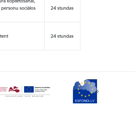
ura koplietošanai,
o personu sociālos
24 stundas
tent
24 stundas