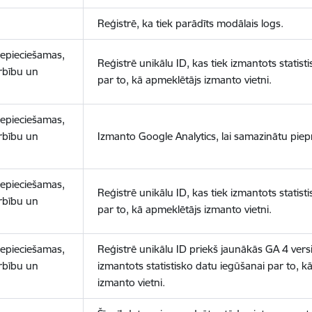
Reģistrē, ka tiek parādīts modālais logs.
nepieciešamas,
Reģistrē unikālu ID, kas tiek izmantots statist
arbību un
par to, kā apmeklētājs izmanto vietni.
nepieciešamas,
arbību un
Izmanto Google Analytics, lai samazinātu piep
nepieciešamas,
Reģistrē unikālu ID, kas tiek izmantots statist
arbību un
par to, kā apmeklētājs izmanto vietni.
nepieciešamas,
Reģistrē unikālu ID priekš jaunākās GA 4 versij
arbību un
izmantots statistisko datu iegūšanai par to, k
izmanto vietni.