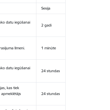
Sesija
isko datu iegūšanai
2 gadi
rasījuma līmeni.
1 minūte
isko datu iegūšanai
24 stundas
as, kas tiek
ā apmeklētājs
24 stundas