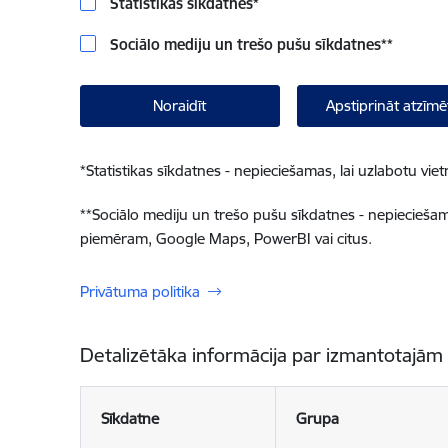
Statistikas sīkdatnes
*
Sociālo mediju un trešo pušu sīkdatnes
**
Noraidīt
Apstiprināt atzīmē
*
Statistikas sīkdatnes - nepieciešamas, lai uzlabotu v
**
Sociālo mediju un trešo pušu sīkdatnes - nepieciešamas
piemēram, Google Maps, PowerBI vai citus.
Privātuma politika
Detalizētāka informācija par izmantotajām
Sīkdatne
Grupa