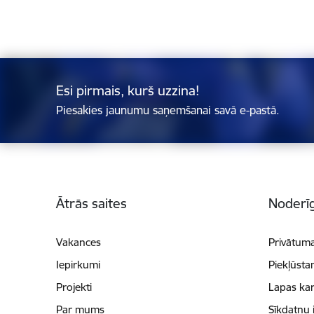
Esi pirmais, kurš uzzina!
Piesakies jaunumu saņemšanai savā e-pastā.
Kājene
Ātrās saites
Noderīg
Vakances
Privātuma
Iepirkumi
Piekļūsta
Projekti
Lapas kar
Par mums
Sīkdatņu 