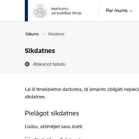
Pāriet uz lapas saturu
Par mums
Sākums
Sīkdatnes
Sīkdatnes
Atskaņot tekstu
Lai šī tīmekļvietne darbotos, tā izmanto obligāti nepiec
sīkdatnes.
Pielāgot sīkdatnes
Lūdzu, atzīmējiet savu izvēli: