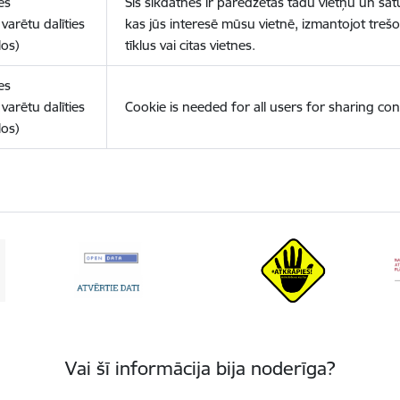
es
Šīs sīkdatnes ir paredzētas tādu vietņu un sat
varētu dalīties
kas jūs interesē mūsu vietnē, izmantojot treš
los)
tīklus vai citas vietnes.
es
varētu dalīties
Cookie is needed for all users for sharing con
los)
Vai šī informācija bija noderīga?