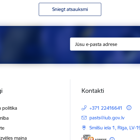
Sniegt atsauksmi
i
Kontakti
 politika
+371 22416641
E-pasts:
pasts@iub.gov.lv
mība
Smilšu iela 1, Rīga, LV-
te
izvēles maiņa