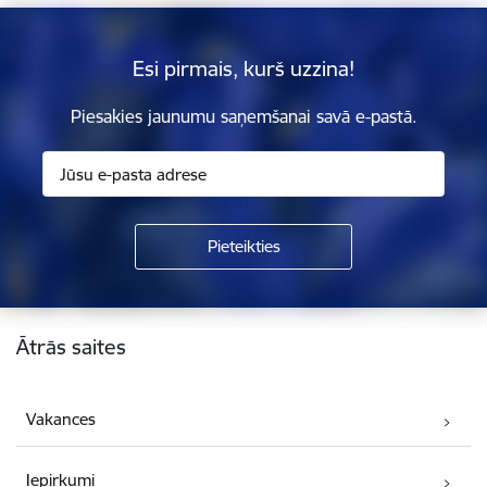
Esi pirmais, kurš uzzina!
Piesakies jaunumu saņemšanai savā e-pastā.
Kājene
Ātrās saites
Vakances
Iepirkumi