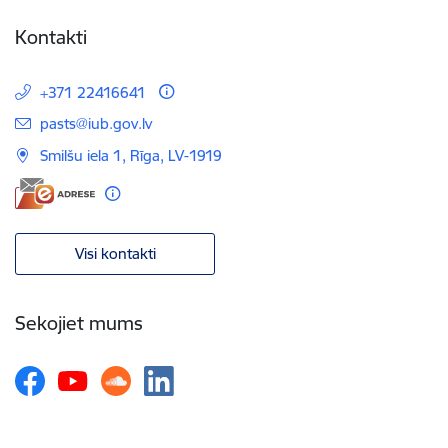
Kontakti
+371 22416641
E-pasts:
pasts@iub.gov.lv
Smilšu iela 1, Rīga, LV-1919
Visi kontakti
Sekojiet mums